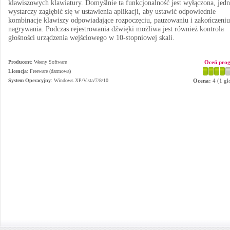
klawiszowych klawiatury. Domyślnie ta funkcjonalność jest wyłączona, jed
wystarczy zagłębić się w ustawienia aplikacji, aby ustawić odpowiednie
kombinacje klawiszy odpowiadające rozpoczęciu, pauzowaniu i zakończeniu
nagrywania. Podczas rejestrowania dźwięki możliwa jest również kontrola
głośności urządzenia wejściowego w 10-stopniowej skali.
Producent
:
Weeny Software
Oceń pro
Licencja
: Freeware (darmowa)
System Operacyjny
:
Windows XP/Vista/7/8/10
Ocena:
4
(
1
gł