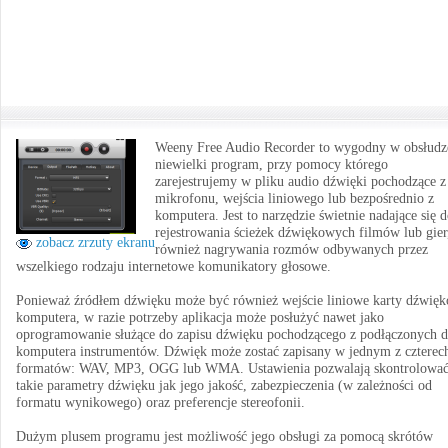
Weeny Free Audio Recorder to wygodny w obsłudz
niewielki program, przy pomocy którego
zarejestrujemy w pliku audio dźwięki pochodzące z
mikrofonu, wejścia liniowego lub bezpośrednio z
komputera. Jest to narzędzie świetnie nadające się 
rejestrowania ścieżek dźwiękowych filmów lub gier
zobacz zrzuty ekranu
również nagrywania rozmów odbywanych przez
wszelkiego rodzaju internetowe komunikatory głosowe.
Ponieważ źródłem dźwięku może być również wejście liniowe karty dźwię
komputera, w razie potrzeby aplikacja może posłużyć nawet jako
oprogramowanie służące do zapisu dźwięku pochodzącego z podłączonych 
komputera instrumentów. Dźwięk może zostać zapisany w jednym z czterec
formatów: WAV, MP3, OGG lub WMA. Ustawienia pozwalają skontrolowa
takie parametry dźwięku jak jego jakość, zabezpieczenia (w zależności od
formatu wynikowego) oraz preferencje stereofonii.
Dużym plusem programu jest możliwość jego obsługi za pomocą skrótów