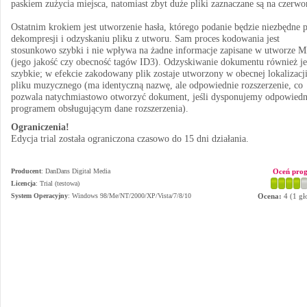
paskiem zużycia miejsca, natomiast zbyt duże pliki zaznaczane są na czerwo
Ostatnim krokiem jest utworzenie hasła, którego podanie będzie niezbędne 
dekompresji i odzyskaniu pliku z utworu. Sam proces kodowania jest
stosunkowo szybki i nie wpływa na żadne informacje zapisane w utworze 
(jego jakość czy obecność tagów ID3). Odzyskiwanie dokumentu również je
szybkie; w efekcie zakodowany plik zostaje utworzony w obecnej lokalizacj
pliku muzycznego (ma identyczną nazwę, ale odpowiednie rozszerzenie, co
pozwala natychmiastowo otworzyć dokument, jeśli dysponujemy odpowied
programem obsługującym dane rozszerzenia).
Ograniczenia!
Edycja trial została ograniczona czasowo do 15 dni działania.
Producent
:
DanDans Digital Media
Oceń pro
Licencja
: Trial (testowa)
System Operacyjny
:
Windows 98/Me/NT/2000/XP/Vista/7/8/10
Ocena:
4
(
1
gł