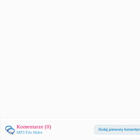
Komentarze (
0
)
MP3 File Hider