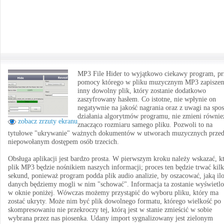
MP3 File Hider to wyjątkowo ciekawy program, pr
pomocy którego w pliku muzycznym MP3 zapisze
inny dowolny plik, który zostanie dodatkowo
zaszyfrowany hasłem. Co istotne, nie wpłynie on
negatywnie na jakość nagrania oraz z uwagi na spo
działania algorytmów programu, nie zmieni równie
zobacz zrzuty ekranu
znacząco rozmiaru samego pliku. Pozwoli to na
tytułowe "ukrywanie" ważnych dokumentów w utworach muzycznych prze
niepowołanym dostępem osób trzecich.
Obsługa aplikacji jest bardzo prosta. W pierwszym kroku należy wskazać, k
plik MP3 będzie nośnikiem naszych informacji; proces ten będzie trwać kil
sekund, ponieważ program podda plik audio analizie, by oszacować, jaką il
danych będziemy mogli w nim "schować". Informacja ta zostanie wyświetl
w oknie poniżej. Wówczas możemy przystąpić do wyboru pliku, który ma
zostać ukryty. Może nim być plik dowolnego formatu, którego wielkość po
skompresowaniu nie przekroczy tej, którą jest w stanie zmieścić w sobie
wybrana przez nas piosenka. Udany import sygnalizowany jest zielonym