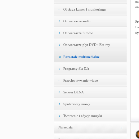
na
or
Obsługa kamer i monitoringu
Odtwarzacze audio
Pr
Li
Odtwarzacze filmów
Sy
Odtwarzacze płyt DVD i Blu-ray
Pozostałe multimedialne
Programy dla DJa
Przechwytywanie wideo
Serwer DLNA
Syntezatory mowy
Tworzenie i edycja muzyki
Narzędzia