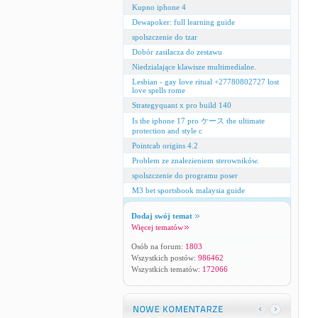
Kupno iphone 4
Dewapoker: full learning guide
spolszczenie do tzar
Dobór zasilacza do zestawu
Niedzialające klawisze multimedialne.
Lesbian - gay love ritual +27780802727 lost
love spells rome
Strategyquant x pro build 140
Is the iphone 17 pro ケース the ultimate
protection and style c
Pointcab origins 4.2
Problem ze znalezieniem sterowników.
spolszczenie do programu poser
M3 bet sportsbook malaysia guide
Dodaj swój temat
Więcej tematów
Osób na forum:
1803
Wszystkich postów:
986462
Wszystkich tematów:
172066