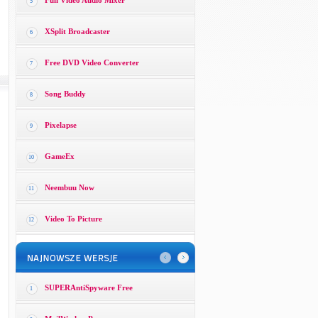
Full Video Audio Mixer
5
XSplit Broadcaster
6
Free DVD Video Converter
7
Song Buddy
8
Pixelapse
9
GameEx
10
Neembuu Now
11
Video To Picture
12
SUPERAntiSpyware Free
1