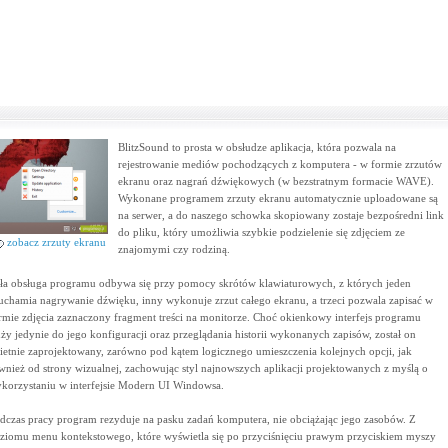
BlitzSound to prosta w obsłudze aplikacja, która pozwala na
rejestrowanie mediów pochodzących z komputera - w formie zrzutów
ekranu oraz nagrań dźwiękowych (w bezstratnym formacie WAVE).
Wykonane programem zrzuty ekranu automatycznie uploadowane są
na serwer, a do naszego schowka skopiowany zostaje bezpośredni link
do pliku, który umożliwia szybkie podzielenie się zdjęciem ze
zobacz zrzuty ekranu
znajomymi czy rodziną.
ła obsługa programu odbywa się przy pomocy skrótów klawiaturowych, z których jeden
uchamia nagrywanie dźwięku, inny wykonuje zrzut całego ekranu, a trzeci pozwala zapisać w
rmie zdjęcia zaznaczony fragment treści na monitorze. Choć okienkowy interfejs programu
uży jedynie do jego konfiguracji oraz przeglądania historii wykonanych zapisów, został on
ietnie zaprojektowany, zarówno pod kątem logicznego umieszczenia kolejnych opcji, jak
wnież od strony wizualnej, zachowując styl najnowszych aplikacji projektowanych z myślą o
korzystaniu w interfejsie Modern UI Windowsa.
dczas pracy program rezyduje na pasku zadań komputera, nie obciążając jego zasobów. Z
ziomu menu kontekstowego, które wyświetla się po przyciśnięciu prawym przyciskiem myszy