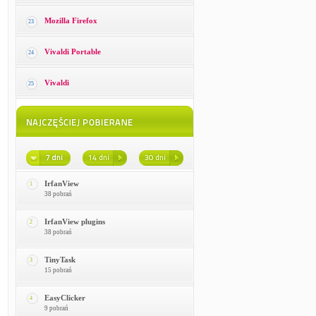
Mozilla Firefox
23
Vivaldi Portable
24
Vivaldi
25
IrfanView
1
38 pobrań
IrfanView plugins
2
38 pobrań
TinyTask
3
15 pobrań
EasyClicker
4
9 pobrań