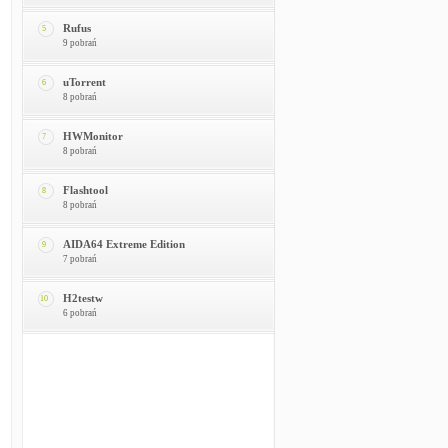
Rufus
5
9 pobrań
uTorrent
6
8 pobrań
HWMonitor
7
8 pobrań
Flashtool
8
8 pobrań
AIDA64 Extreme Edition
9
7 pobrań
H2testw
10
6 pobrań