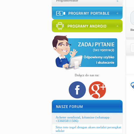
Programowanie
Il
Dołącz do nas na:
Acheter nembutal, kétamine (whatsapp :
+33605811506)
Situs toto togel dengan akses melalui perangkat
seluler