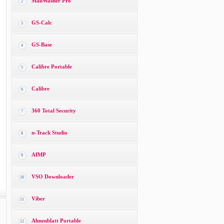
MailWasher Pro
2
GS-Calc
3
GS-Base
4
Calibre Portable
5
Calibre
6
360 Total Security
7
n-Track Studio
8
AIMP
9
VSO Downloader
10
Viber
11
Ahnenblatt Portable
12