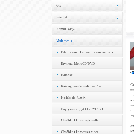
Gry
Internet
Komunikacja
Multimedia
Edytowanie i konwertowanie napisów
Etykiety, MenuCD/DVD
Karaoke
Ca
Katalogowanie multimediów
ur
fo
Kodeki do filmów
sł
św
Nagrywanie płyt CD/DVD/BD
ró
wy
Obróbka i konwersja audio
Po
po
Obróbka i konwersja video