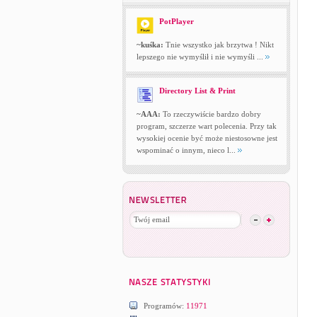
PotPlayer
~kuśka:
Tnie wszystko jak brzytwa ! Nikt
lepszego nie wymyślił i nie wymyśli ...
Directory List & Print
~AAA:
To rzeczywiście bardzo dobry
program, szczerze wart polecenia. Przy tak
wysokiej ocenie być może niestosowne jest
wspominać o innym, nieco l...
Programów:
11971