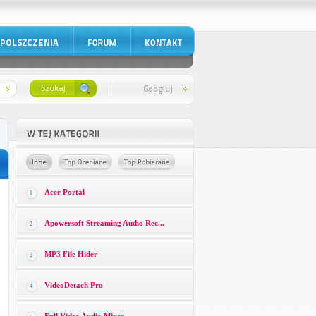
Acer Portal
1
Apowersoft Streaming Audio Rec...
2
MP3 File Hider
3
VideoDetach Pro
4