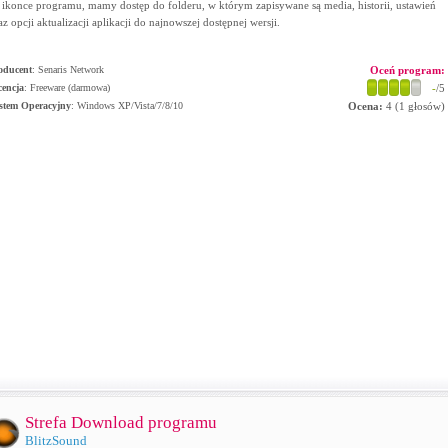
 ikonce programu, mamy dostęp do folderu, w którym zapisywane są media, historii, ustawień
az opcji aktualizacji aplikacji do najnowszej dostępnej wersji.
oducent
:
Senaris Network
Oceń program:
cencja
: Freeware (darmowa)
-
/5
stem Operacyjny
:
Windows XP/Vista/7/8/10
Ocena:
4
(
1
głosów)
Strefa Download programu
BlitzSound