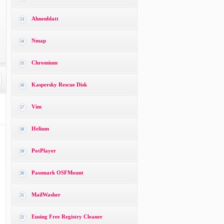
Ahnenblatt
13
Nmap
14
Chromium
15
Kaspersky Rescue Disk
16
Vim
17
Helium
18
PotPlayer
19
Passmark OSFMount
20
MailWasher
21
Eusing Free Registry Cleaner
22