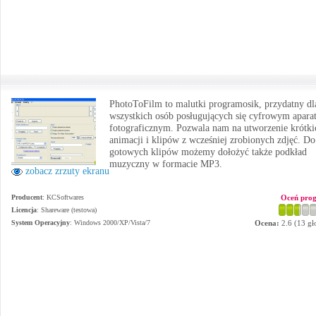
PhotoToFilm to malutki programosik, przydatny dl
wszystkich osób posługujących się cyfrowym apara
fotograficznym. Pozwala nam na utworzenie krótki
animacji i klipów z wcześniej zrobionych zdjęć. Do
gotowych klipów możemy dołożyć także podkład
muzyczny w formacie MP3.
zobacz zrzuty ekranu
Producent
:
KCSoftwares
Oceń pro
Licencja
: Shareware (testowa)
System Operacyjny
:
Windows 2000/XP/Vista/7
Ocena:
2.6
(
13
gł