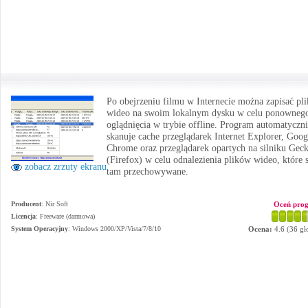
Po obejrzeniu filmu w Internecie można zapisać pli
wideo na swoim lokalnym dysku w celu ponowneg
oglądnięcia w trybie offline. Program automatyczn
skanuje cache przeglądarek Internet Explorer, Goog
Chrome oraz przeglądarek opartych na silniku Gec
(Firefox) w celu odnalezienia plików wideo, które 
zobacz zrzuty ekranu
tam przechowywane.
Producent
:
Nir Soft
Oceń pro
Licencja
: Freeware (darmowa)
System Operacyjny
:
Windows 2000/XP/Vista/7/8/10
Ocena:
4.6
(
36
gł