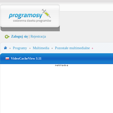
Zaloguj się
|
Rejestracja
Programy
Multimedia
Pozostałe multimedialne
VideoCacheView 3.11