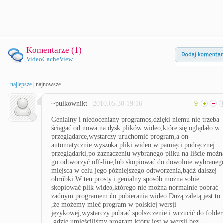
Komentarze (
1
)
VideoCacheView
najlepsze
|
najnowsze
~pułkownikt
| 2010.05.30 19:16
9
Genialny i niedoceniany programos,dzięki niemu nie trzeba
ściągać od nowa na dysk plików wideo,które się oglądało w
przeglądarce,wystarczy uruchomić program,a on
automatycznie wyszuka pliki wideo w pamięci podręcznej
przeglądarki,po zaznaczeniu wybranego pliku na liście możn
go odtworzyć off-line,lub skopiować do dowolnie wybraneg
miejsca w celu jego późniejszego odtworzenia,bądź dalszej
obróbki.W ten prosty i genialny sposób można sobie
skopiować plik wideo,którego nie można normalnie pobrać
żadnym programem do pobierania wideo.Dużą zaletą jest to
,że możemy mieć program w polskiej wersji
językowej,wystarczy pobrać spolszczenie i wrzucić do folde
,gdzie umieściliśmy program,który jest w wersji bez-