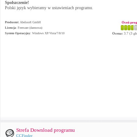
Spolszczenie!
Polski język wybieramy w ustawieniach programu.
Producent
:
Abelssoft GmbH
Oceń pro
Licencja
: Freeware (darmowa)
System Operacyjny
:
Windows XP/Vista/7/8/10
Ocena:
3.7
(
3
gł
Strefa Download programu
CCFinder