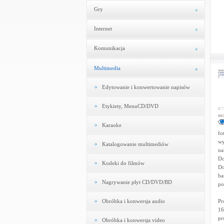
Gry
Internet
Komunikacja
Multimedia
Edytowanie i konwertowanie napisów
Etykiety, MenuCD/DVD
Karaoke
fo
wy
Katalogowanie multimediów
na
Do
Kodeki do filmów
Do
ba
Nagrywanie płyt CD/DVD/BD
po
Obróbka i konwersja audio
Pr
16
pr
Obróbka i konwersja video