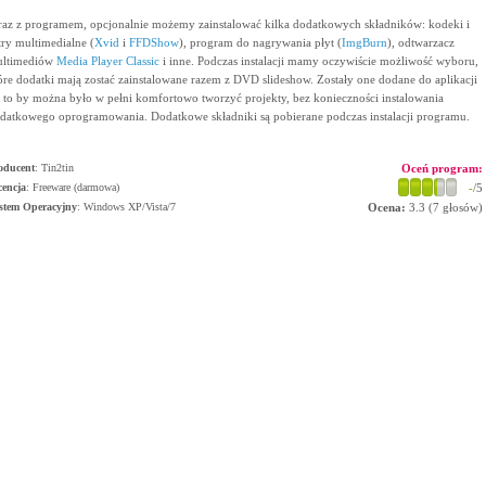
az z programem, opcjonalnie możemy zainstalować kilka dodatkowych składników: kodeki i
ltry multimedialne (
Xvid
i
FFDShow
), program do nagrywania płyt (
ImgBurn
), odtwarzacz
ltimediów
Media Player Classic
i inne. Podczas instalacji mamy oczywiście możliwość wyboru,
óre dodatki mają zostać zainstalowane razem z DVD slideshow. Zostały one dodane do aplikacji
 to by można było w pełni komfortowo tworzyć projekty, bez konieczności instalowania
datkowego oprogramowania. Dodatkowe składniki są pobierane podczas instalacji programu.
oducent
:
Tin2tin
Oceń program:
cencja
: Freeware (darmowa)
-
/5
stem Operacyjny
:
Windows XP/Vista/7
Ocena:
3.3
(
7
głosów)