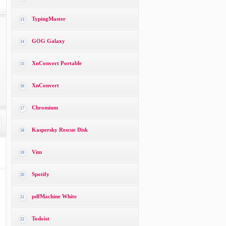
TypingMaster
13
GOG Galaxy
14
XnConvert Portable
15
XnConvert
16
Chromium
17
Kaspersky Rescue Disk
18
Vim
19
Spotify
20
pdfMachine White
21
Todoist
22