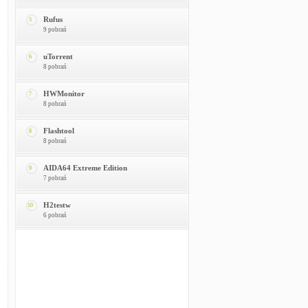
Rufus
5
9 pobrań
uTorrent
6
8 pobrań
HWMonitor
7
8 pobrań
Flashtool
8
8 pobrań
AIDA64 Extreme Edition
9
7 pobrań
H2testw
10
6 pobrań