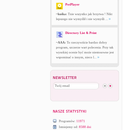
PotPlayer
~kuśka:
Tnie wszystko jak brzytwa ! Nikt
lepszego nie wymyślił i nie wymyśli ...
Directory List & Print
~AAA:
To rzeczywiście bardzo dobry
program, szczerze wart polecenia. Przy tak
wysokiej ocenie być może niestosowne jest
wspominać o innym, nieco l...
Programów:
11971
Istniejemy od:
8588 dni