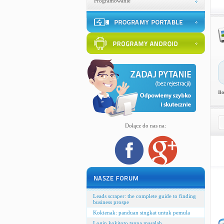
Programowanie
Il
Dołącz do nas na:
Leads scraper: the complete guide to finding
business prospe
Kokienak: panduan singkat untuk pemula
Login kokitoto tanpa masalah