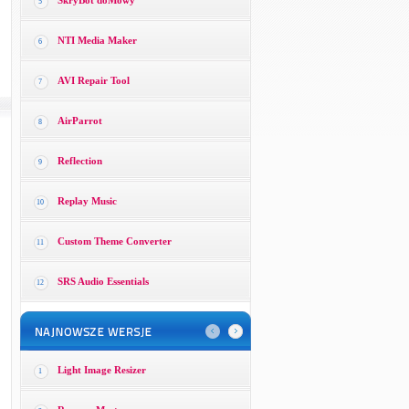
SkryBot doMowy
5
NTI Media Maker
6
AVI Repair Tool
7
AirParrot
8
Reflection
9
Replay Music
10
Custom Theme Converter
11
SRS Audio Essentials
12
Light Image Resizer
1