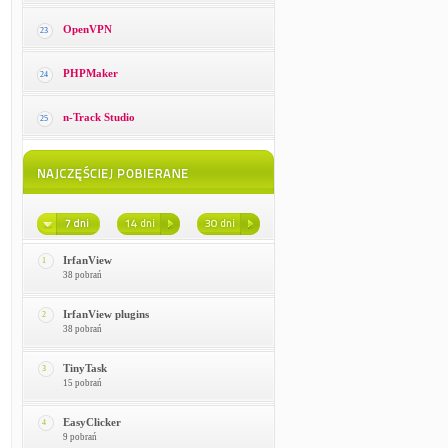
OpenVPN
23
PHPMaker
24
n-Track Studio
25
IrfanView
1
38 pobrań
IrfanView plugins
2
38 pobrań
TinyTask
3
15 pobrań
EasyClicker
4
9 pobrań