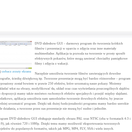
DVD slideshow GUI – darmowy program do tworzenia krótkich
filmów i prezentacji w oparciu o zdjęcia oraz inne materiały
multimedialne. Aplikacja ta pozwala na tworzenie w prosty sposób
efektywnych pokazów, które mogą zawierać chociażby pamiątkowe
filmy i zdjęcia z wakacji.
zobacz zrzuty ekranu
Narzędzie umożliwia tworzenie filmów zawierających dowolne
tografie, ścieżkę dźwiękową itp. Tworzone prezentacje mogą być bardzo różnorodne – program
posażony został bowiem w prawie 250 efektów, które urozmaicą nasze pokazy. Możemy
kładać tekst na obrazy, modyfikować tła, układ oraz czas wyświetlania poszczególnych slajdów.
 dyspozycji mamy także mnóstwo ruchomych efektów specjalnych i przejść między slajdami.
datkowo, aplikacja umożliwia nam samodzielne tworzenie dowolnych efektów, by jeszcze
rdziej urozmaicić program. Dzięki tak dużej funkcjonalności programu mamy bardzo szerokie
le działania, a tworzone przez nas prezentacje nie muszą być nudne i jednolite.
ogram DVD slideshow GUI obsługuje standardy obrazu PAL oraz NTSC (oba w formatach 4:3 i
:9), jak również 720 i 1080p. Dzięki temu mamy możliwość eksportowania tworzonych
ojektów do popularnych formatów, takich jak MPG, MP4, FLV, SSA i wielu innych.