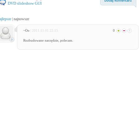
DVD slideshow GUI
ajlepsze
|
najnowsze
~Oo
| 2011.11.01 22:15
0
Rozbudowane narzędzie, polecam.