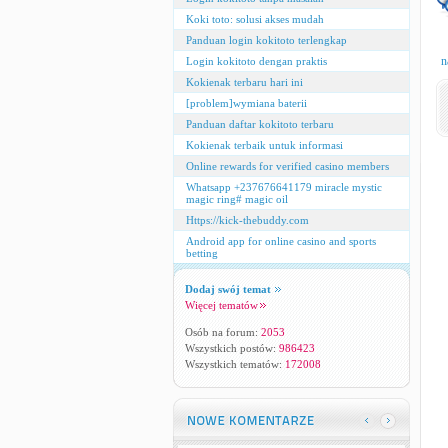
Koki toto: solusi akses mudah
Panduan login kokitoto terlengkap
n
Login kokitoto dengan praktis
Kokienak terbaru hari ini
[problem]wymiana baterii
Panduan daftar kokitoto terbaru
Kokienak terbaik untuk informasi
Online rewards for verified casino members
Whatsapp +237676641179 miracle mystic
magic ring# magic oil
Https://kick-thebuddy.com
Android app for online casino and sports
betting
Dodaj swój temat
Więcej tematów
Osób na forum:
2053
Wszystkich postów:
986423
Wszystkich tematów:
172008