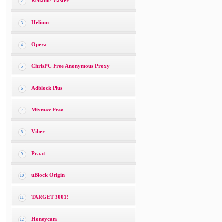
Rename Master
2
Helium
3
Opera
4
ChrisPC Free Anonymous Proxy
5
Adblock Plus
6
Mixmax Free
7
Viber
8
Praat
9
uBlock Origin
10
TARGET 3001!
11
Honeycam
12