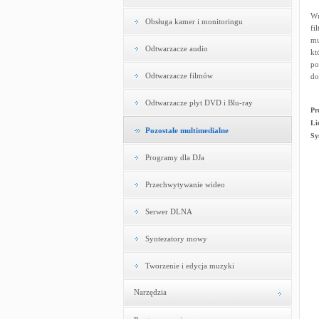
Wr
Obsługa kamer i monitoringu
fi
mu
Odtwarzacze audio
kt
po
Odtwarzacze filmów
do
Odtwarzacze płyt DVD i Blu-ray
Pr
Li
Pozostałe multimedialne
Sy
Programy dla DJa
Przechwytywanie wideo
Serwer DLNA
Syntezatory mowy
Tworzenie i edycja muzyki
Narzędzia