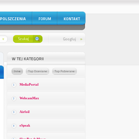
MediaPortal
1
WebcamMax
2
Airfoil
3
eSpeak
4