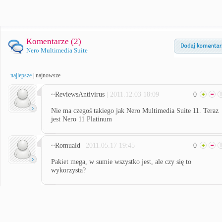
Komentarze (
2
)
Nero Multimedia Suite
najlepsze
|
najnowsze
~ReviewsAntivirus
| 2011.12.03 18:09
0
Nie ma czegoś takiego jak Nero Multimedia Suite 11. Teraz
jest Nero 11 Platinum
~Romuald
| 2011.05.17 19:45
0
Pakiet mega, w sumie wszystko jest, ale czy się to
wykorzysta?