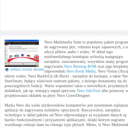
Nero Multimedia Suite to popularny pakiet progr
do nagrywania płyt, robienia kopii zapasowych, a 
edycji plików audio i wideo. W skład tego
multimedialnego kombajnu wchodzą następujące
narzędzia: zaawansowany, wszystkim znany progra
nagrywania
Nero Burning ROM
oraz jego bezpłatn
zobacz zrzuty ekranu
odpowiednik
Nero Kwik Media
; Nero Vision (Xtra)
edytor wideo; Nero BackItUp (& Burn) - narzędzie do backupu, a także Ne
StartSmart, będący właściwie centrum pakietu, z którego dostaniemy się do
poszczególnych funkcji. Warto wspomnieć także o niewielkich, przydatnych
dodatkach, jak np. testujący napęd optyczny
Nero InfoTool
albo pomocny 
projektowaniu okładek na płyty Nero CoverDesigner.
Marka Nero dla wielu użytkowników komputerów jest synonimem najlepsze
aplikacji do nagrywania nośników optycznych. Rzeczywiście, narzędzia
wchodzące w skład pakietu od Nero odpowiadające za wypalanie danych są
bardzo funkcjonalnymi i przyjaznymi aplikacjami, dzięki którym nagramy
wszelkiego rodzaju dane na różnego typu płytach. Mimo, iż Nero Multimed