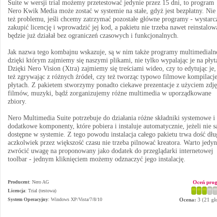
Suite w wersji trial możemy przetestować jedynie przez 15 dni, to program
Nero Kwik Media może zostać w systemie na stałe, gdyż jest bezpłatny. Ni
też problemu, jeśli chcemy zatrzymać pozostałe główne programy - wystarc
zakupić licencję i wprowadzić jej kod, a pakietu nie trzeba nawet reinstalow
będzie już działał bez ograniczeń czasowych i funkcjonalnych.
Jak nazwa tego kombajnu wskazuje, są w nim także programy multimedialn
dzięki którym zajmiemy się naszymi plikami, nie tylko wypalając je na płyt
Dzięki Nero Vision (Xtra) zajmiemy się treściami wideo, czy to edytując je,
też zgrywając z różnych źródeł, czy też tworząc typowo filmowe kompilacj
płytach. Z pakietem stworzymy ponadto ciekawe prezentacje z użyciem zdję
filmów, muzyki, bądź zorganizujemy różne multimedia w uporządkowane
zbiory.
Nero Multimedia Suite potrzebuje do działania różne składniki systemowe i
dodatkowe komponenty, które pobiera i instaluje automatycznie, jeżeli nie s
dostępne w systemie. Z tego powodu instalacja całego pakietu trwa dość dłu
aczkolwiek przez większość czasu nie trzeba pilnować kreatora. Warto jedyn
zwrócić uwagę na proponowany jako dodatek do przeglądarki internetowej
toolbar - jednym kliknięciem możemy odznaczyć jego instalację.
Producent
:
Nero AG
Oceń pro
Licencja
: Trial (testowa)
System Operacyjny
:
Windows XP/Vista/7/8/10
Ocena:
3
(
21
gł