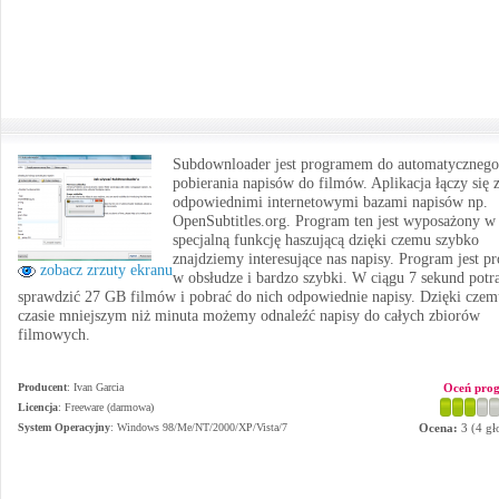
Subdownloader jest programem do automatycznego
pobierania napisów do filmów. Aplikacja łączy się 
odpowiednimi internetowymi bazami napisów np.
OpenSubtitles.org. Program ten jest wyposażony w
specjalną funkcję haszującą dzięki czemu szybko
znajdziemy interesujące nas napisy. Program jest pr
zobacz zrzuty ekranu
w obsłudze i bardzo szybki. W ciągu 7 sekund potra
sprawdzić 27 GB filmów i pobrać do nich odpowiednie napisy. Dzięki cze
czasie mniejszym niż minuta możemy odnaleźć napisy do całych zbiorów
filmowych.
Producent
:
Ivan Garcia
Oceń pro
Licencja
: Freeware (darmowa)
System Operacyjny
:
Windows 98/Me/NT/2000/XP/Vista/7
Ocena:
3
(
4
gł