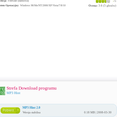
cencja
: Freeware (darmowa)
-
/5
stem Operacyjny
:
Windows 98/Me/NT/2000/XP/Vista/7/8/10
Ocena:
3.6
(
5
głosów)
Strefa Download programu
MP3 Hint
MP3 Hint 2.0
Wersja stabilna
0.18 MB | 2008-03-30