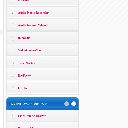
Hintamp
5
Audio Notes Recorder
6
Audio Record Wizard
7
Recordic
8
VideoCacheView
9
Tune Master
10
DivFix++
11
Girder
12
Light Image Resizer
1