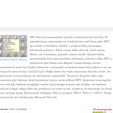
MP3 Hint jest rozszerzeniem powłoki systemowej typu InfoTip. Po
zainstalowaniu, zatrzymanie na chwilę kursora nad ikoną pliku MP3
spowoduje wyświetlenie 'dymku' z podpowiedzią zawierającą
informacje pobrane z TAGu owego pliku takie jak: tytuł, artysta,
album, rok, komentarz, gatunek i numer ścieżki. Dymek będzie
zawierał także dwie inne przydatne informacje pobrane z pliku MP3, a
zobacz zrzuty ekranu
mianowicie jego bitrate oraz długość trwania danego utworu.
zszerzenie to może być bardzo użyteczne w przypadku posiadania dużej ilości plików o nic nie
wiących nazwach typu Track23.mp3. Dzięki niemu bez trudu rozpoznasz dowolny utwór, bez
nieczności wczytywania go do odtwarzacza 'empetrójek'. Na pewno docenisz zalety tego
zszerzenia gdy będziesz chciał pozmieniać nazwy swoim plikom MP3, skopiować poszczególne
wory, lub gdy będziesz przeglądać zasoby kogoś innego poprzez sieć lokalną - nie będziesz
siał już ściągać całego pliku aby przekonać się czym on jest, wystarczy że zatrzymasz na chwilę
rsor nad jego ikoną. Rozszerzenie obsługuje TAGi w wersjach: ID3v1, ID3v1.1 i ID3v2. Działa
wnież przez sieć lokalną typu Microsoft Network.
oducent
:
Piotr Chodziński
Oceń program: