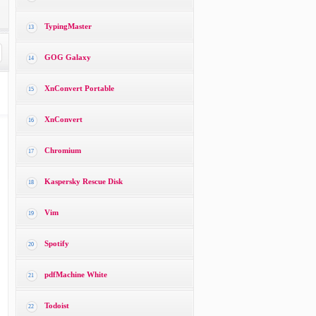
TypingMaster
13
GOG Galaxy
14
XnConvert Portable
15
XnConvert
16
Chromium
17
Kaspersky Rescue Disk
18
Vim
19
Spotify
20
pdfMachine White
21
Todoist
22