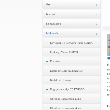
Gry
Internet
Komunikacja
Multimedia
Edytowanie i konwertowanie napisów
Etykiety, MenuCD/DVD
Karaoke
Ro
mó
Katalogowanie multimediów
ko
ro
Kodeki do filmów
ut
mu
Nagrywanie płyt CD/DVD/BD
ku
ró
Obróbka i konwersja audio
Pr
Obróbka i konwersja video