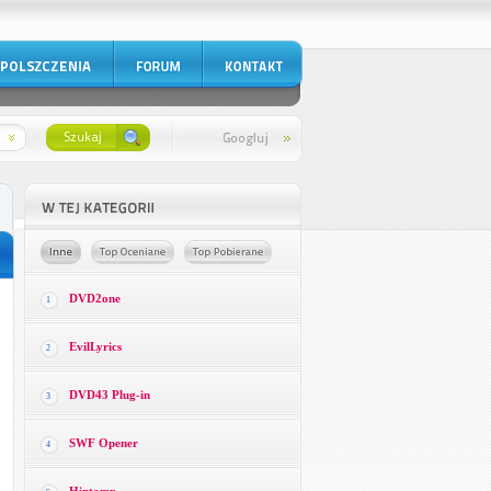
DVD2one
1
EvilLyrics
2
DVD43 Plug-in
3
SWF Opener
4