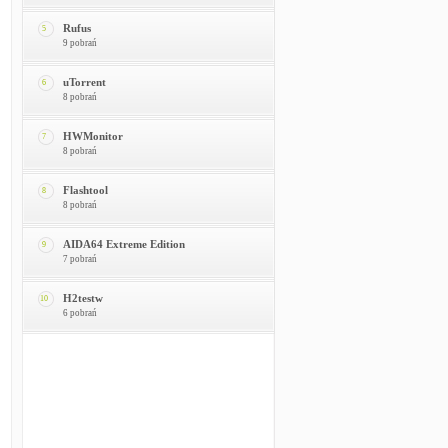
Rufus
5
9 pobrań
uTorrent
6
8 pobrań
HWMonitor
7
8 pobrań
Flashtool
8
8 pobrań
AIDA64 Extreme Edition
9
7 pobrań
H2testw
10
6 pobrań