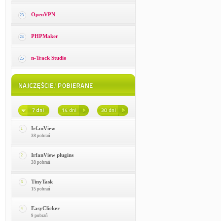
OpenVPN
23
PHPMaker
24
n-Track Studio
25
IrfanView
1
38 pobrań
IrfanView plugins
2
38 pobrań
TinyTask
3
15 pobrań
EasyClicker
4
9 pobrań