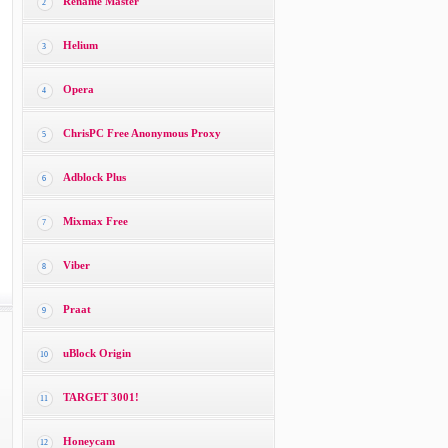
Rename Master
2
Helium
3
Opera
4
ChrisPC Free Anonymous Proxy
5
Adblock Plus
6
Mixmax Free
7
Viber
8
Praat
9
uBlock Origin
10
TARGET 3001!
11
Honeycam
12