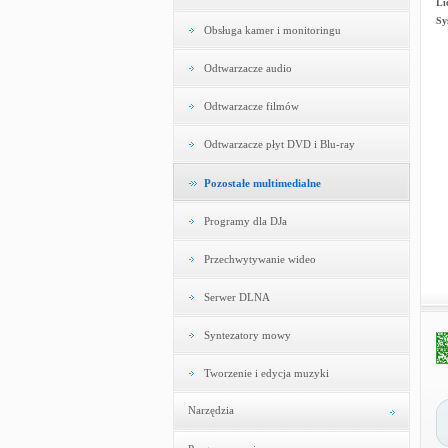
Li
Sy
Obsługa kamer i monitoringu
Odtwarzacze audio
Odtwarzacze filmów
Odtwarzacze płyt DVD i Blu-ray
Pozostałe multimedialne
Programy dla DJa
Przechwytywanie wideo
Serwer DLNA
Syntezatory mowy
Tworzenie i edycja muzyki
Narzędzia