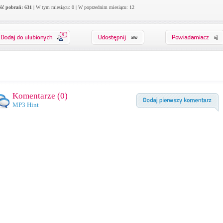
ość pobrań: 631
| W tym miesiącu: 0 | W poprzednim miesiącu: 12
0
Komentarze (
0
)
MP3 Hint