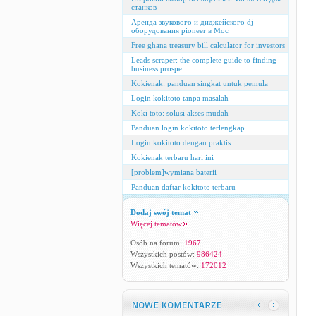
станков
Аренда звукового и диджейского dj
оборудования pioneer в Мос
Free ghana treasury bill calculator for investors
Leads scraper: the complete guide to finding
business prospe
Kokienak: panduan singkat untuk pemula
Login kokitoto tanpa masalah
Koki toto: solusi akses mudah
Panduan login kokitoto terlengkap
Login kokitoto dengan praktis
Kokienak terbaru hari ini
[problem]wymiana baterii
Panduan daftar kokitoto terbaru
Dodaj swój temat
Więcej tematów
Osób na forum:
1967
Wszystkich postów:
986424
Wszystkich tematów:
172012