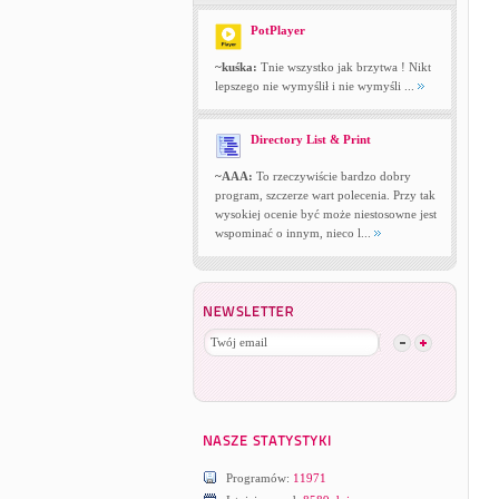
PotPlayer
~kuśka:
Tnie wszystko jak brzytwa ! Nikt
lepszego nie wymyślił i nie wymyśli ...
Directory List & Print
~AAA:
To rzeczywiście bardzo dobry
program, szczerze wart polecenia. Przy tak
wysokiej ocenie być może niestosowne jest
wspominać o innym, nieco l...
Programów:
11971