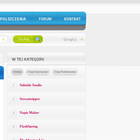
Subtitle Studio
1
Streamripper
2
Napis Maker
3
FlashSpring
4