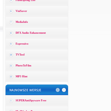
FlashSpring Lite
5
VisiSaver
6
MediaInfo
7
DFX Audio Enhancement
8
Expressivo
9
TVTool
10
PhotoToFilm
11
MP3 Hint
12
SUPERAntiSpyware Free
1