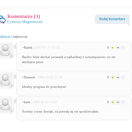
Komentarze (
3
)
Cyfrowy Magnetowid
ajlepsze
|
najnowsze
~Radek
| 2007.01.27 15:35
0
Bardzo lubie słuchać piosenek a najbardziej z (winampa)wiec wy też
słuchajcie piose
~Dzemek
| 2006.10.05 17:36
0
Idealny program do przecheytu!
~katia
| 2006.10.03 17:07
0
Świetny czysty dzwięk, na prawdę się nie spodziewałam