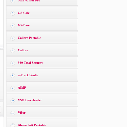
MailWasher Pro
2
GS-Calc
3
GS-Base
4
Calibre Portable
5
Calibre
6
360 Total Security
7
n-Track Studio
8
AIMP
9
VSO Downloader
10
Viber
11
Ahnenblatt Portable
12