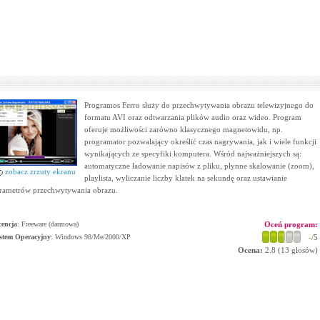
Programos Ferro służy do przechwytywania obrazu telewizyjnego do
formatu AVI oraz odtwarzania plików audio oraz wideo. Program
oferuje możliwości zarówno klasycznego magnetowidu, np.
programator pozwalający określić czas nagrywania, jak i wiele funkcji
wynikających ze specyfiki komputera. Wśród najważniejszych są:
automatyczne ładowanie napisów z pliku, płynne skalowanie (zoom),
zobacz zrzuty ekranu
playlista, wyliczanie liczby klatek na sekundę oraz ustawianie
rametrów przechwytywania obrazu.
cencja
: Freeware (darmowa)
Oceń program:
stem Operacyjny
:
Windows 98/Me/2000/XP
-
/5
Ocena:
2.8
(
13
głosów)