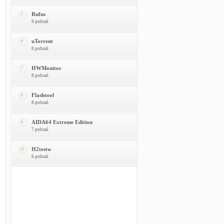
Rufus
5
9 pobrań
uTorrent
6
8 pobrań
HWMonitor
7
8 pobrań
Flashtool
8
8 pobrań
AIDA64 Extreme Edition
9
7 pobrań
H2testw
10
6 pobrań