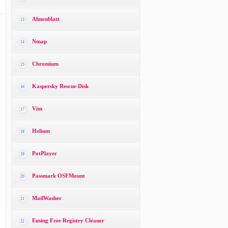
Ahnenblatt
13
Nmap
14
Chromium
15
Kaspersky Rescue Disk
16
Vim
17
Helium
18
PotPlayer
19
Passmark OSFMount
20
MailWasher
21
Eusing Free Registry Cleaner
22