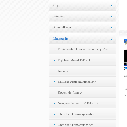
Gry
Internet
Komunikacja
Multimedia
Edytowanie i konwertowanie napisów
Etykiety, MenuCD/DVD
Karaoke
pa
Katalogowanie multimediów
Li
Kodeki do filmów
Sy
Nagrywanie płyt CD/DVD/BD
Obróbka i konwersja audio
Obróbka i konwersja video