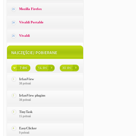
Mozilla Firefox
23
Vivaldi Portable
24
Vivaldi
25
IrfanView
1
38 pobrań
IrfanView plugins
2
38 pobrań
TinyTask
3
15 pobrań
EasyClicker
4
9 pobrań