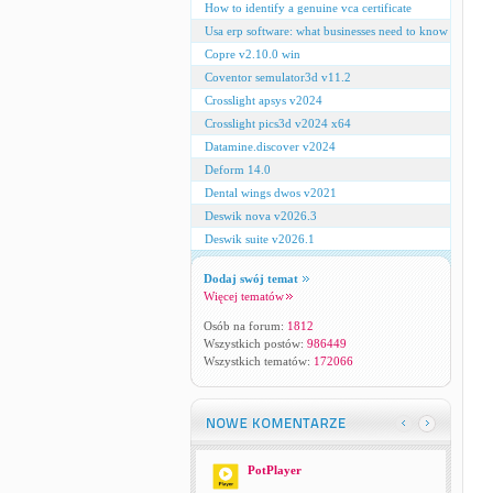
How to identify a genuine vca certificate
Usa erp software: what businesses need to know
Copre v2.10.0 win
Coventor semulator3d v11.2
Crosslight apsys v2024
Crosslight pics3d v2024 x64
Datamine.discover v2024
Deform 14.0
Dental wings dwos v2021
Deswik nova v2026.3
Deswik suite v2026.1
Dodaj swój temat
Więcej tematów
Osób na forum:
1812
Wszystkich postów:
986449
Wszystkich tematów:
172066
PotPlayer