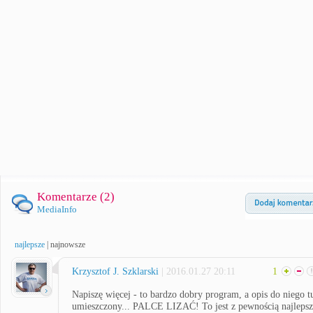
Komentarze (
2
)
MediaInfo
najlepsze
|
najnowsze
Krzysztof J. Szklarski
| 2016.01.27 20:11
1
Napiszę więcej - to bardzo dobry program, a opis do niego t
umieszczony... PALCE LIZAĆ! To jest z pewnością najleps