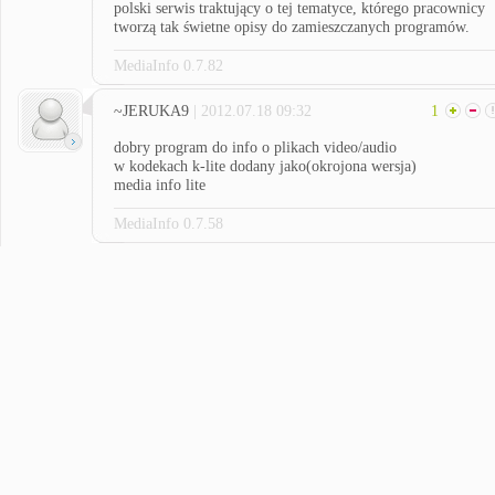
polski serwis traktujący o tej tematyce, którego pracownicy
tworzą tak świetne opisy do zamieszczanych programów.
MediaInfo 0.7.82
~JERUKA9
| 2012.07.18 09:32
1
dobry program do info o plikach video/audio
w kodekach k-lite dodany jako(okrojona wersja)
media info lite
MediaInfo 0.7.58