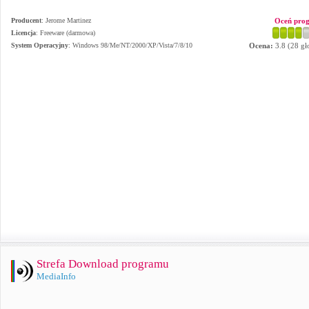
Producent
:
Jerome Martinez
Oceń pro
Licencja
: Freeware (darmowa)
System Operacyjny
:
Windows 98/Me/NT/2000/XP/Vista/7/8/10
Ocena:
3.8
(
28
gł
Strefa Download programu
MediaInfo