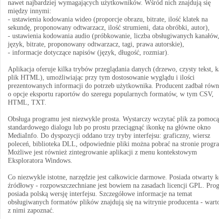
nawet najbardziej wymagających użytkowników. Wśród nich znajdują się
między innymi:
- ustawienia kodowania wideo (proporcje obrazu, bitrate, ilość klatek na
sekundę, proponowany odtwarzacz, ilość strumieni, data obróbki, autor),
- ustawienia kodowania audio (próbkowanie, liczba obsługiwanych kanałów
język, bitrate, proponowany odtwarzacz, tagi, prawa autorskie),
- informacje dotyczące napisów (język, długość, rozmiar).
Aplikacja oferuje kilka trybów przeglądania danych (drzewo, czysty tekst, k
plik HTML), umożliwiając przy tym dostosowanie wyglądu i ilości
prezentowanych informacji do potrzeb użytkownika. Producent zadbał równ
o opcje eksportu raportów do szeregu popularnych formatów, w tym CSV,
HTML, TXT.
Obsługa programu jest niezwykle prosta. Wystarczy wczytać plik za pomocą
standardowego dialogu lub po prostu przeciągnąć ikonkę na główne okno
MediaInfo. Do dyspozycji oddano trzy tryby interfejsu: graficzny, wiersz
poleceń, biblioteka DLL, odpowiednie pliki można pobrać na stronie progr
Możliwe jest również zintegrowanie aplikacji z menu kontekstowym
Eksploratora Windows.
Co niezwykle istotne, narzędzie jest całkowicie darmowe. Posiada otwarty 
źródłowy - rozpowszczechniane jest bowiem na zasadach licencji GPL. Pro
posiada polską wersję interfejsu. Szczegółowe informacje na temat
obsługiwanych formatów plików znajdują się na witrynie producenta - warto
z nimi zapoznać.