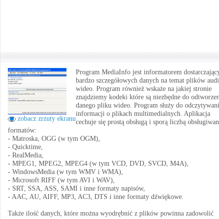
Program MediaInfo jest informatorem dostarczają
bardzo szczegółowych danych na temat plików audi
wideo. Program również wskaże na jakiej stronie
znajdziemy kodeki które są niezbędne do odtworze
danego pliku wideo. Program służy do odczytywan
informacji o plikach multimedialnych. Aplikacja
zobacz zrzuty ekranu
cechuje się prostą obsługą i sporą liczbą obsługiwa
formatów:
- Matroska, OGG (w tym OGM),
- Quicktime,
- RealMedia,
- MPEG1, MPEG2, MPEG4 (w tym VCD, DVD, SVCD, M4A),
- WindowsMedia (w tym WMV i WMA),
- Microsoft RIFF (w tym AVI i WAV),
- SRT, SSA, ASS, SAMI i inne formaty napisów,
- AAC, AU, AIFF, MP3, AC3, DTS i inne formaty dźwiękowe.
Także ilość danych, które można wyodrębnić z plików powinna zadowolić