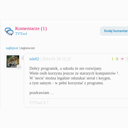
Komentarze (
1
)
TVTool
najlepsze
|
najnowsze
tele02
| 2014.01.28 21:22
1
Dobry programik, a szkoda że nie rozwijany.
Wiele osób korzysta jeszcze ze starszych komputerów !.
W 'necie' można legalnie odszukać serial i keygen,
a tym samym - w pełni korzystać z programu.
pozdrawiam ...
TVTool 9.7