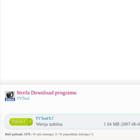
Strefa Download programu
TVTool
TVTool 9.7
Wersja stabilna
1.04 MB |2007-06-
Ilość pobrań: 5376
| W tym miesiącu: 0 | W poprzednim miesiącu: 0