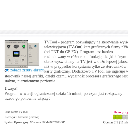
TVTool - program pozwalający na sterowanie wyjś
telewizyjnym (TV-Out) kart graficznych firmy nVi
(od TNT do GF FX). Program jest bardzo
rozbudowany w różnorakie funkcje, dzięki którym
obraz wyświetlany na TV jest w dużo lepszej jakośc
niż w przypadku korzystania tylko ze sterowników
zobacz zrzuty ekranu
karty graficznej. Dodatkowo TVTool nie ingeruje 
sterownik naszej grafiki, dzięki czemu wydajność procesora graficznego jest
stałym, niezmiennym poziomie.
Uwaga!
Program w wersji ograniczonej działa 15 minut, po czym jest rozłączany i
trzeba go ponownie włączyć
Producent
:
TVTool
Oceń pro
Licencja
: Shareware (testowa)
System Operacyjny
:
Windows 98/Me/NT/2000/XP
Ocena:
2.9
(
11
gł