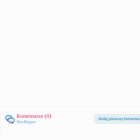
Komentarze (
0
)
DiscRipper