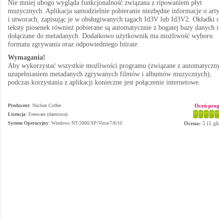
Nie mniej ubogo wygląda funkcjonalność związana z ripowaniem płyt
muzycznych. Aplikacja samodzielnie pobieranie niezbędne informacje o arty
i utworach, zapisując je w obsługiwanych tagach Id3V lub Id3V2. Okładki 
teksty piosenek również pobierane są automatycznie z bogatej bazy danych i
dołączane do metadanych. Dodatkowo użytkownik ma możliwość wyboru
formatu zgrywania oraz odpowiedniego bitrate.
Wymagania!
Aby wykorzystać wszystkie możliwości programu (związane z automatycz
uzupełnianiem metadanych zgrywanych filmów i albumów muzycznych),
podczas korzystania z aplikacji konieczne jest połączenie internetowe.
Producent
:
Nuclear Coffee
Oceń pro
Licencja
: Freeware (darmowa)
System Operacyjny
:
Windows NT/2000/XP/Vista/7/8/10
Ocena:
5
(
1
gł