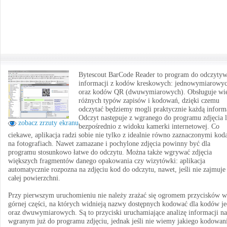
Bytescout BarCode Reader to program do odczytyw
informacji z kodów kreskowych: jednowymiarowy
oraz kodów QR (dwuwymiarowych). Obsługuje wie
różnych typów zapisów i kodowań, dzięki czemu
odczytać będziemy mogli praktycznie każdą inform
Odczyt następuje z wgranego do programu zdjęcia 
zobacz zrzuty ekranu
bezpośrednio z widoku kamerki internetowej. Co
ciekawe, aplikacja radzi sobie nie tylko z idealnie równo zaznaczonymi kod
na fotografiach. Nawet zamazane i pochylone zdjęcia powinny być dla
programu stosunkowo łatwe do odczytu. Można także wgrywać zdjęcia
większych fragmentów danego opakowania czy wizytówki: aplikacja
automatycznie rozpozna na zdjęciu kod do odczytu, nawet, jeśli nie zajmuje
całej powierzchni.
Przy pierwszym uruchomieniu nie należy zrażać się ogromem przycisków w
górnej części, na których widnieją nazwy dostępnych kodować dla kodów j
oraz dwuwymiarowych. Są to przyciski uruchamiające analizę informacji na
wgranym już do programu zdjęciu, jednak jeśli nie wiemy jakiego kodowan