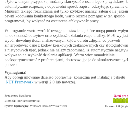
użyto w danym przypadku, możemy skorzystać z ostatniego z przycisków, k
automatycznie rozpoznaje odpowiedni sposób zapisu, odczytując sprawnie d
Minusem takiego rozwiązania jest tylko szybkość analizy, zatem o ile jesteś
pewni kodowania konkretnego kodu, warto ręcznie pomagać w ten sposób
programowi, by wpłynąć na ostateczną efektywność pracy.
W programie warto zwrócić uwagę na ustawienia, które mogą pomóc wpłyn
na dokładność odczytów oraz szybkość działania etapu analizy. Możliwy jest
wybór dowolnej ilości analizowanych kątów obrotu zdjęcia, co pozwoli
zinterpretować dane z kodów kreskowych zeskanowanych czy sfotografowa
z nietypowych ujęć, jednak nie należy zapominać, iż automatycznie negaty
wpływa to na szybkość działania aplikacji. Warto więc samodzielnie
poeksperymentować z preferencjami, dostosowując je do skonkretyzowanyc
potrzeb.
Wymagania!
Aby oprogramowanie działało poprawnie, konieczna jest instalacja pakietu
.NET Framework
w wersji 2.0 lub nowszej.
Producent
:
ByteScout
Oceń pro
Licencja
: Freeware (darmowa)
System Operacyjny
:
Windows 2000/XP/Vista/7/8/10
Ocena:
4.8
(
4
gł