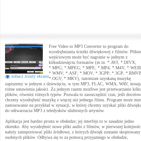
Free Video to MP3 Converter to program do
wyodrębniania ścieżki dźwiękowej z filmów. Pliki
wejściowym może być nagranie w jednym z
kilkudziesięciu formatów (m.in. *.AVI; *.DIVX;
*.MPG; *.MPEG; *.MPE; *.MP4; *.M4V; *.WEB
*.WMV; *.ASF; *.MOV; *.3GPP; *.3GP; *.RMVB
zobacz zrzuty ekranu
*.OGV; *.MKV), natomiast uzyskaną muzykę
zapiszemy w jednym z dziewięciu, w tym MP3, FLAC, WMA, WAV, stosuj
różne ustawienia jakości. Za jednym razem możliwe jest przetwarzanie kilk
plików, również różnych typów. Pozwala to zaoszczędzić czas, jeśli docelo
chcemy wyodrębnić muzykę z więcej niż jednego filmu. Program może mie
zastosowanie na przykład w sytuacji, w której chcemy uzyskać pliki dźwię
do odtwarzacza MP3 z teledysków ulubionych artystów.
Aplikacja jest bardzo prosta w obsłudze; jej interfejs to w zasadzie jedno
okienko. Aby wyodrębnić nowe pliki audio z filmów, w pierwszej kolejnośc
należy zaimportować pliki źródłowe, z których dźwięk zostanie skopiowany
osobnych plików. Odbywa się to za pomocą przyjaznego w obsłudze,