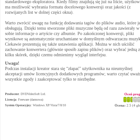
standardowego eksploratora. Kiedy filmy znajdują się już na liście, użytkow
ma możliwość wybrania formatu docelowego konwersji oraz jakości (z
rozwijanych list w dolnej części okna).
Warto zwrócić uwagę na funkcję dodawania tagów do plików audio, które j
obsługują. Dzięki temu stworzone pliki muzyczne będą od razu zawierały w
sobie informacje o artyście czy albumie. Po zakończonej konwersji, pliki
wynikowe są automatycznie uruchamiane w domyślnym odtwarzaczu muzyk
Ciekawie prezentują się także ustawienia aplikacji. Można w nich uściślić
zachowanie konwertera (głównie sposób zapisu plików) oraz wybrać jedną z
kilku skórek, dzięki czemu odmienimy wygląd interfejsu.
Uwaga!
Podczas instalacji kreator stara się “złapać” użytkownika na nieumyślnej
akceptacji umów licencyjnych dodatkowych programów; warto czytać uważ
wszystkie zgody i zaakceptować tylko te niezbędne.
Producent
:
DVDVideoSoft Ltd.
Oceń pro
Licencja
: Freeware (darmowa)
System Operacyjny
:
Windows XP/Vista/7/8/10
Ocena:
2.5
(
4
gł