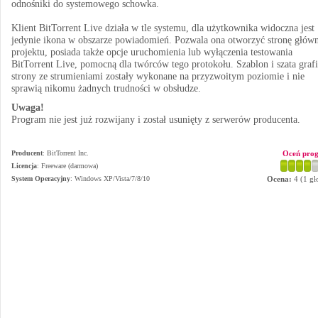
odnośniki do systemowego schowka.
Klient BitTorrent Live działa w tle systemu, dla użytkownika widoczna jest
jedynie ikona w obszarze powiadomień. Pozwala ona otworzyć stronę głów
projektu, posiada także opcje uruchomienia lub wyłączenia testowania
BitTorrent Live, pomocną dla twórców tego protokołu. Szablon i szata graf
strony ze strumieniami zostały wykonane na przyzwoitym poziomie i nie
sprawią nikomu żadnych trudności w obsłudze.
Uwaga!
Program nie jest już rozwijany i został usunięty z serwerów producenta.
Producent
:
BitTorrent Inc.
Oceń pro
Licencja
: Freeware (darmowa)
System Operacyjny
:
Windows XP/Vista/7/8/10
Ocena:
4
(
1
gł