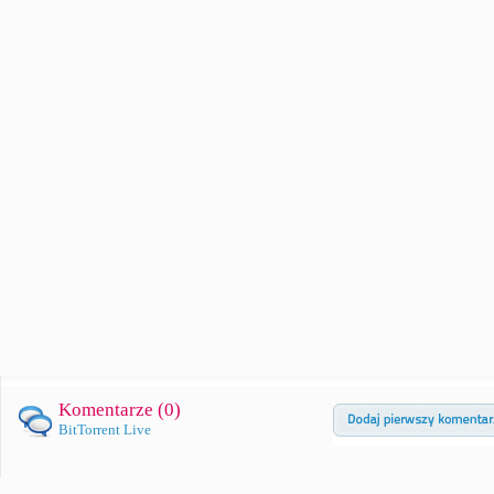
Komentarze (
0
)
BitTorrent Live