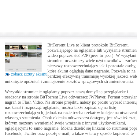
BitTorrent Live to klient protokołu BitTorrent,
pozwalającego na oglądanie lub wysyłanie strumien
wideo poprzez sieć P2P (peer-to-peer). W wysyłani
strumieni uczestniczy wiele użytkowników - zarów
pierwszy rozpowszechniający jak i pozostałe osoby,
które akurat oglądają dane nagranie. Pozwala to na
zobacz zrzuty ekranu
bardziej efektywną transmisję wysokiej jakości wid
uniknięcie opóźnień i zmniejszenie kosztów sprzętowych strumieniowania.
Wszystkie strumienie oglądamy poprzez naszą domyślną przeglądarkę i
osadzony na stronie BitTorrent Live odtwarzacz JWPlayer. Format przesyła
nagrań to Flash Video. Na stronie projektu należy po prostu wybrać interesu
nas kanał i rozpocząć oglądanie, można także zapisać się na listę
rozpowszechniających, jednak na razie trzeba czekać w kolejce na utworzen
własnego strumienia. Obok okienka odtwarzacza dostępny jest również czat
którym możemy wymieniać swoje wrażenia z innymi użytkownikami,
oglądającymi to samo nagranie. Można dzielić się linkami do strumieni pop
Facebook, Twitter oraz pocztę e-mail, a także w łatwy sposób kopiować te