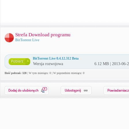
Strefa Download programu
BitTorrent Live
BitTorrent Live 0.4.12.312 Beta
Wersja rozwojowa
6.12 MB | 2013-06-
Ilość pobrań: 328
| W tym miesiącu: 0 | W poprzednim miesiącu: 0
0