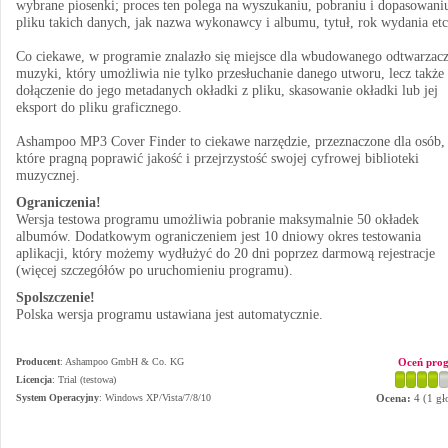
wybrane piosenki; proces ten polega na wyszukaniu, pobraniu i dopasowani
pliku takich danych, jak nazwa wykonawcy i albumu, tytuł, rok wydania etc
Co ciekawe, w programie znalazło się miejsce dla wbudowanego odtwarzac
muzyki, który umożliwia nie tylko przesłuchanie danego utworu, lecz także
dołączenie do jego metadanych okładki z pliku, skasowanie okładki lub jej
eksport do pliku graficznego.
Ashampoo MP3 Cover Finder to ciekawe narzędzie, przeznaczone dla osób,
które pragną poprawić jakość i przejrzystość swojej cyfrowej biblioteki
muzycznej.
Ograniczenia!
Wersja testowa programu umożliwia pobranie maksymalnie 50 okładek
albumów. Dodatkowym ograniczeniem jest 10 dniowy okres testowania
aplikacji, który możemy wydłużyć do 20 dni poprzez darmową rejestracje
(więcej szczegółów po uruchomieniu programu).
Spolszczenie!
Polska wersja programu ustawiana jest automatycznie.
Producent
:
Ashampoo GmbH & Co. KG
Oceń pro
Licencja
: Trial (testowa)
System Operacyjny
:
Windows XP/Vista/7/8/10
Ocena:
4
(
1
gł