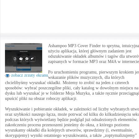
Ashampoo MP3 Cover Finder to sprytna, intuicyjn
użyciu aplikacja, której głównym zadaniem jest
odszukiwanie okładek albumów i tagów dla utwor
zapisanych w formacie MP3 oraz M4A w internecie
Po uruchomieniu programu, pierwszym krokiem jes
zobacz zrzuty ekranu
wskazanie plików muzycznych, dla których
chcielibyśmy wyszukać okładki. Możemy to zrobić na jeden z czterech
sposobów: wybrać poszczególne pliki, cały katalog w dowolnym miejscu na
dysku lub wyszukać je w folderze Moja Muzyka, a także ręcznie przeciągnąć
upuścić pliki na obszar roboczy aplikacji.
Wyszukiwanie i pobieranie okładek, w zależności od liczby wybranych utw
oraz szybkości naszego łącza, może potrwać od kilku do kilkudziesięciu sek
podczas których wyświetlany będzie podgląd już odnalezionych elementów.
zakończeniu procesu przenoszeni jesteśmy do okna, z którego poziomu
wyszukamy okładki dla kolejnych utworów, sprawdzimy (i, ewentualnie,
skorygujemy) wyniki ostatniego wyszukiwania, a także „zoptymalizujemy”