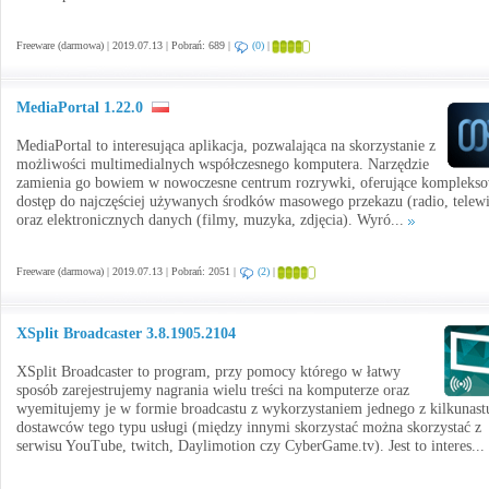
Freeware (darmowa) | 2019.07.13 | Pobrań: 689 |
(0)
|
MediaPortal 1.22.0
MediaPortal to interesująca aplikacja, pozwalająca na skorzystanie z
możliwości multimedialnych współczesnego komputera. Narzędzie
zamienia go bowiem w nowoczesne centrum rozrywki, oferujące kompleks
dostęp do najczęściej używanych środków masowego przekazu (radio, telewi
oraz elektronicznych danych (filmy, muzyka, zdjęcia). Wyró...
Freeware (darmowa) | 2019.07.13 | Pobrań: 2051 |
(2)
|
XSplit Broadcaster 3.8.1905.2104
XSplit Broadcaster to program, przy pomocy którego w łatwy
sposób zarejestrujemy nagrania wielu treści na komputerze oraz
wyemitujemy je w formie broadcastu z wykorzystaniem jednego z kilkunast
dostawców tego typu usługi (między innymi skorzystać można skorzystać z
serwisu YouTube, twitch, Daylimotion czy CyberGame.tv). Jest to interes...