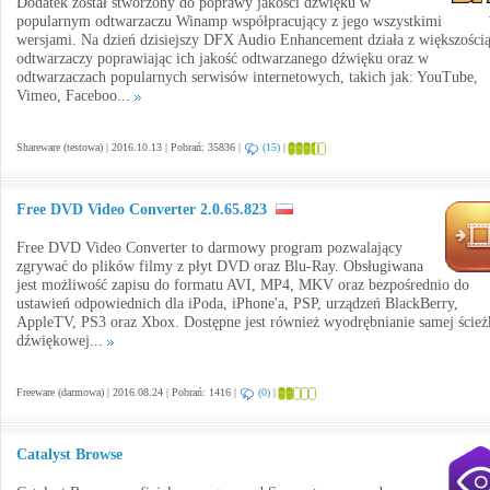
Dodatek został stworzony do poprawy jakości dźwięku w
popularnym odtwarzaczu Winamp współpracujący z jego wszystkimi
wersjami. Na dzień dzisiejszy DFX Audio Enhancement działa z większości
odtwarzaczy poprawiając ich jakość odtwarzanego dźwięku oraz w
odtwarzaczach popularnych serwisów internetowych, takich jak: YouTube,
Vimeo, Faceboo...
Shareware (testowa) | 2016.10.13 | Pobrań: 35836 |
(15)
|
Free DVD Video Converter 2.0.65.823
Free DVD Video Converter to darmowy program pozwalający
zgrywać do plików filmy z płyt DVD oraz Blu-Ray. Obsługiwana
jest możliwość zapisu do formatu AVI, MP4, MKV oraz bezpośrednio do
ustawień odpowiednich dla iPoda, iPhone'a, PSP, urządzeń BlackBerry,
AppleTV, PS3 oraz Xbox. Dostępne jest również wyodrębnianie samej ścież
dźwiękowej...
Freeware (darmowa) | 2016.08.24 | Pobrań: 1416 |
(0)
|
Catalyst Browse