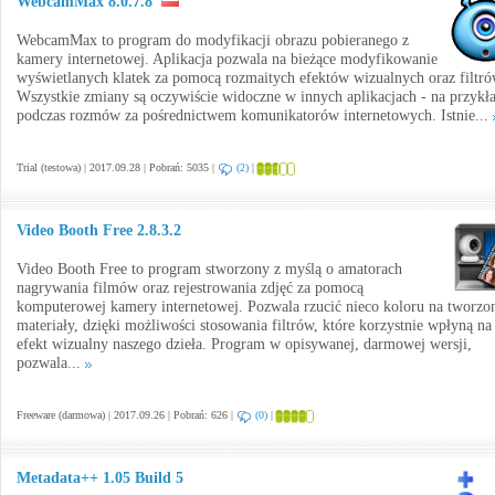
WebcamMax 8.0.7.8
WebcamMax to program do modyfikacji obrazu pobieranego z
kamery internetowej. Aplikacja pozwala na bieżące modyfikowanie
wyświetlanych klatek za pomocą rozmaitych efektów wizualnych oraz filtró
Wszystkie zmiany są oczywiście widoczne w innych aplikacjach - na przykł
podczas rozmów za pośrednictwem komunikatorów internetowych. Istnie...
Trial (testowa) | 2017.09.28 | Pobrań: 5035 |
(2)
|
Video Booth Free 2.8.3.2
Video Booth Free to program stworzony z myślą o amatorach
nagrywania filmów oraz rejestrowania zdjęć za pomocą
komputerowej kamery internetowej. Pozwala rzucić nieco koloru na tworzo
materiały, dzięki możliwości stosowania filtrów, które korzystnie wpłyną na
efekt wizualny naszego dzieła. Program w opisywanej, darmowej wersji,
pozwala...
Freeware (darmowa) | 2017.09.26 | Pobrań: 626 |
(0)
|
Metadata++ 1.05 Build 5