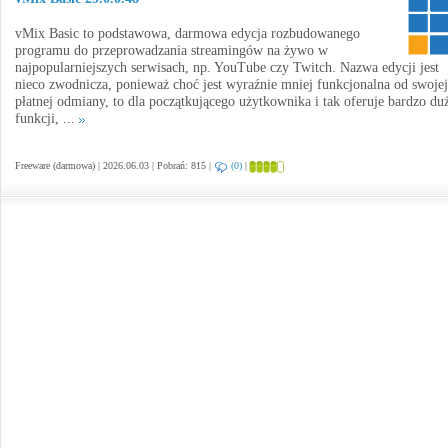
vMix Basic to podstawowa, darmowa edycja rozbudowanego
programu do przeprowadzania streamingów na żywo w
najpopularniejszych serwisach, np. YouTube czy Twitch. Nazwa edycji jest
nieco zwodnicza, ponieważ choć jest wyraźnie mniej funkcjonalna od swojej
płatnej odmiany, to dla początkującego użytkownika i tak oferuje bardzo du
funkcji, ...
Freeware (darmowa) | 2026.06.03 | Pobrań: 815 |
(0)
|