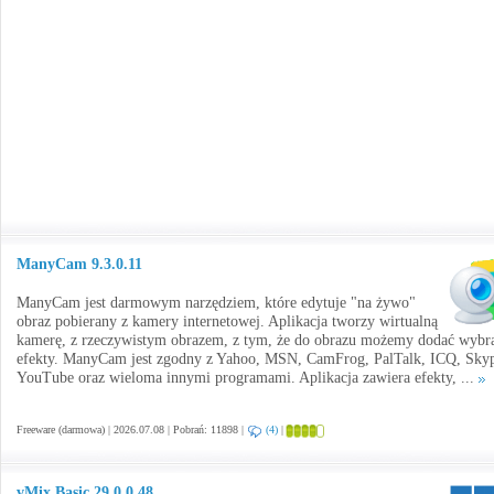
ManyCam 9.3.0.11
ManyCam jest darmowym narzędziem, które edytuje "na żywo"
obraz pobierany z kamery internetowej. Aplikacja tworzy wirtualną
kamerę, z rzeczywistym obrazem, z tym, że do obrazu możemy dodać wybr
efekty. ManyCam jest zgodny z Yahoo, MSN, CamFrog, PalTalk, ICQ, Sky
YouTube oraz wieloma innymi programami. Aplikacja zawiera efekty, ...
Freeware (darmowa) | 2026.07.08 | Pobrań: 11898 |
(4)
|
vMix Basic 29.0.0.48