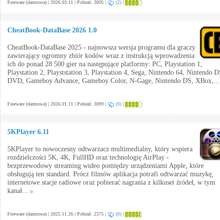
Freeware (darmowa) | 2026.03.11 | Pobrań: 3005 |
(2)
|
CheatBook-DataBase 2026 1.0
CheatBook-DataBase 2025 - najnowsza wersja programu dla graczy
zawierający ogromny zbiór kodów wraz z instrukcją wprowadzenia
ich do ponad 28 500 gier na następujące platformy: PC, Playstation 1,
Playstation 2, Playststation 3, Playstation 4, Sega, Nintendo 64, Nintendo D
DVD, Gameboy Advance, Gameboy Color, N-Gage, Nintendo DS, XBox,..
Freeware (darmowa) | 2026.01.11 | Pobrań: 3099 |
(0)
|
5KPlayer 6.11
5KPlayer to nowoczesny odtwarzacz multimedialny, który wspiera
rozdzielczości 5K, 4K, FullHD oraz technologię AirPlay -
bezprzewodowy streaming wideo pomiędzy urządzeniami Apple, które
obsługują ten standard. Prócz filmów aplikacja potrafi odtwarzać muzykę,
internetowe stacje radiowe oraz pobierać nagrania z kilkuset źródeł, w tym
kanał...
Freeware (darmowa) | 2025.11.26 | Pobrań: 2375 |
(0)
|