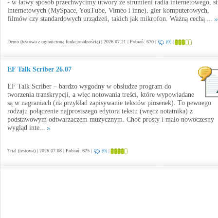
- w łatwy sposób przechwycimy utwory ze strumieni radia internetowego, s
internetowych (MySpace, YouTube, Vimeo i inne), gier komputerowych,
filmów czy standardowych urządzeń, takich jak mikrofon. Ważną cechą ...
Demo (testowa z ograniczoną funkcjonalnością) | 2026.07.21 | Pobrań: 670 |
(0)
|
EF Talk Scriber 26.07
EF Talk Scriber – bardzo wygodny w obsłudze program do
tworzenia transkrypcji, a więc notowania treści, które wypowiadane
są w nagraniach (na przykład zapisywanie tekstów piosenek). To pewnego
rodzaju połączenie najprostszego edytora tekstu (wręcz notatnika) z
podstawowym odtwarzaczem muzycznym. Choć prosty i mało nowoczesny
wygląd inte...
Trial (testowa) | 2026.07.08 | Pobrań: 625 |
(0)
|