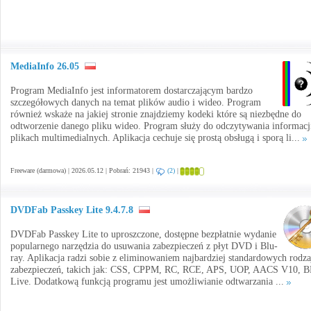
MediaInfo 26.05
Program MediaInfo jest informatorem dostarczającym bardzo
szczegółowych danych na temat plików audio i wideo. Program
również wskaże na jakiej stronie znajdziemy kodeki które są niezbędne do
odtworzenie danego pliku wideo. Program służy do odczytywania informacj
plikach multimedialnych. Aplikacja cechuje się prostą obsługą i sporą li...
Freeware (darmowa) | 2026.05.12 | Pobrań: 21943 |
(2)
|
DVDFab Passkey Lite 9.4.7.8
DVDFab Passkey Lite to uproszczone, dostępne bezpłatnie wydanie
popularnego narzędzia do usuwania zabezpieczeń z płyt DVD i Blu-
ray. Aplikacja radzi sobie z eliminowaniem najbardziej standardowych rodz
zabezpieczeń, takich jak: CSS, CPPM, RC, RCE, APS, UOP, AACS V10, 
Live. Dodatkową funkcją programu jest umożliwianie odtwarzania ...