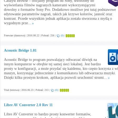
Catalyst Browse – oficjalny program od Sony, stworzony do
wyświetlania filmów nagranych kamerami wykorzystującymi
dowolny z formatów Sony Pro. Dodatkowo możliwe jest tutaj podstawowe
edytowanie parametrów nagrań, takich jak krzywe kolorów, jasność oraz
kontrast. Przede wszystkim jednak aplikacja została stworzona z myślą o
wygodnym prze...
Freeware (darmowa) | 2016.08.22 | Pobrań: 256 |
(0)
|
Acoustic Bridge 1.01
Acoustic Bridge to program pozwalający odtwarzać dźwięk na
innym komputerze w obrębie tej samej sieci lokalnej. Jest bardzo
prosty w konfiguracji, a może przydać się każdemu, kto często korzysta z w
maszyn, korzystając jednocześnie z komunikatora lub odtwarzacza muzyki.
Dzięki kilku prostym krokom, aplikacja pozwoli uruchomić strumi...
Trial (testowa) | 2016.06.23 | Pobrań: 213 |
(0)
|
Libre AV Converter 2.0 Rev 11
Libre AV Converter to bardzo prosty konwerter formatów,