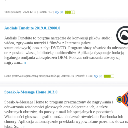
Trial (testowa) | 2020.12.16 | Pobrań: 467 |
(0)
|
Audials Tunebite 2019.0.12000.0
Audials Tunebite to potężne narzędzie do konwersji plików audio i
wideo, zgrywania muzyki i filmów z Internetu (także
strumieniowych) oraz z płyt DVD/CD. Program służy również do odtwarzan
oraz posiada własną bibliotekę multimediów. Aplikacja dysponuje funkcją
legalnego omijania zabezpieczeń DRM. Podczas odtwarzania utwory są
nagrywan...
Demo (testowa z ograniczoną funkcjonalnością) | 2019.08.19 | Pobrań: 1138 |
(0)
|
Speak-A-Message Home 10.3.0
Speak-A-Message Home to program przeznaczony do nagrywania i
odtwarzania wiadomości głosowych oraz dołączania ich, a także
wybranych obrazów, do poczty e-mail lub specjalnych e-pocztówek.
Wiadomości głosowe i grafiki można dodawać również do Facebooka lub
chmury. Aplikacja automatycznie przekłada wypowiadane przez nas słowa n
tekst. Sp...