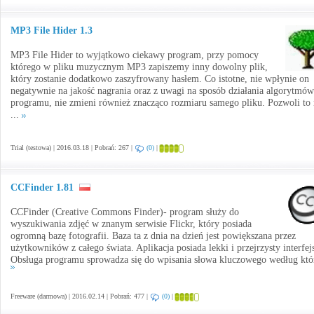
MP3 File Hider 1.3
MP3 File Hider to wyjątkowo ciekawy program, przy pomocy
którego w pliku muzycznym MP3 zapiszemy inny dowolny plik,
który zostanie dodatkowo zaszyfrowany hasłem. Co istotne, nie wpłynie on
negatywnie na jakość nagrania oraz z uwagi na sposób działania algorytmów
programu, nie zmieni również znacząco rozmiaru samego pliku. Pozwoli to 
...
Trial (testowa) | 2016.03.18 | Pobrań: 267 |
(0)
|
CCFinder 1.81
CCFinder (Creative Commons Finder)- program służy do
wyszukiwania zdjęć w znanym serwisie Flickr, który posiada
ogromną bazę fotografii. Baza ta z dnia na dzień jest powiększana przez
użytkowników z całego świata. Aplikacja posiada lekki i przejrzysty interfej
Obsługa programu sprowadza się do wpisania słowa kluczowego według któr
Freeware (darmowa) | 2016.02.14 | Pobrań: 477 |
(0)
|