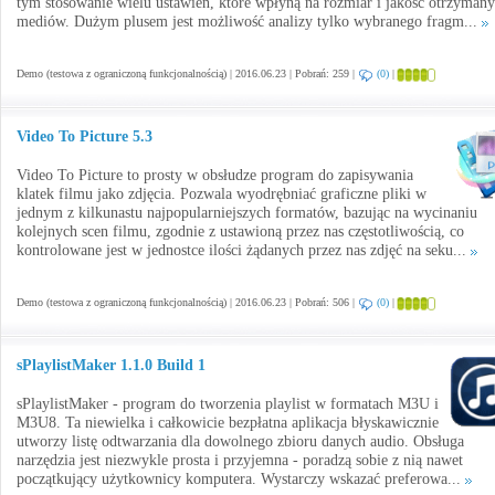
tym stosowanie wielu ustawień, które wpłyną na rozmiar i jakość otrzyman
mediów. Dużym plusem jest możliwość analizy tylko wybranego fragm...
Demo (testowa z ograniczoną funkcjonalnością) | 2016.06.23 | Pobrań: 259 |
(0)
|
Video To Picture 5.3
Video To Picture to prosty w obsłudze program do zapisywania
klatek filmu jako zdjęcia. Pozwala wyodrębniać graficzne pliki w
jednym z kilkunastu najpopularniejszych formatów, bazując na wycinaniu
kolejnych scen filmu, zgodnie z ustawioną przez nas częstotliwością, co
kontrolowane jest w jednostce ilości żądanych przez nas zdjęć na seku...
Demo (testowa z ograniczoną funkcjonalnością) | 2016.06.23 | Pobrań: 506 |
(0)
|
sPlaylistMaker 1.1.0 Build 1
sPlaylistMaker - program do tworzenia playlist w formatach M3U i
M3U8. Ta niewielka i całkowicie bezpłatna aplikacja błyskawicznie
utworzy listę odtwarzania dla dowolnego zbioru danych audio. Obsługa
narzędzia jest niezwykle prosta i przyjemna - poradzą sobie z nią nawet
początkujący użytkownicy komputera. Wystarczy wskazać preferowa...