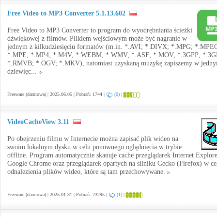
Free Video to MP3 Converter 5.1.13.602
Free Video to MP3 Converter to program do wyodrębniania ścieżki
dźwiękowej z filmów. Plikiem wejściowym może być nagranie w
jednym z kilkudziesięciu formatów (m.in. *.AVI; *.DIVX; *.MPG; *.MPE
*.MPE; *.MP4; *.M4V; *.WEBM; *.WMV; *.ASF; *.MOV; *.3GPP; *.3G
*.RMVB; *.OGV; *.MKV), natomiast uzyskaną muzykę zapiszemy w jedny
dziewięc...
Freeware (darmowa) | 2025.06.05 | Pobrań: 1744 |
(0)
|
VideoCacheView 3.11
Po obejrzeniu filmu w Internecie można zapisać plik wideo na
swoim lokalnym dysku w celu ponownego oglądnięcia w trybie
offline. Program automatycznie skanuje cache przeglądarek Internet Explore
Google Chrome oraz przeglądarek opartych na silniku Gecko (Firefox) w ce
odnalezienia plików wideo, które są tam przechowywane.
Freeware (darmowa) | 2025.01.31 | Pobrań: 23295 |
(1)
|