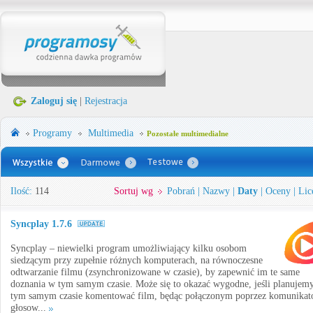
Zaloguj się
|
Rejestracja
Programy
Multimedia
Pozostałe multimedialne
Ilość:
114
Sortuj wg
Pobrań
|
Nazwy
|
Daty
|
Oceny
|
Lic
Syncplay 1.7.6
Syncplay – niewielki program umożliwiający kilku osobom
siedzącym przy zupełnie różnych komputerach, na równoczesne
odtwarzanie filmu (zsynchronizowane w czasie), by zapewnić im te same
doznania w tym samym czasie. Może się to okazać wygodne, jeśli planujem
tym samym czasie komentować film, będąc połączonym poprzez komunikat
głosow...