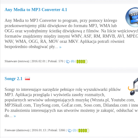
Any Media to MP3 Converter 4.1
Any Media to MP3 Converter to program, przy pomocy którego
przekonwertujemy pliki dźwiękowe do formatu MP3, WMA lub
OGG oraz wyodrębnimy ścieżkę dźwiękową z filmów. Na liście wejściowyc
formatów znajdziemy między innymi WMV, ASF, RM, RMVB, AVI, MPEG
WAV, WMA, OGG, RA, MOV oraz MKV. Aplikacja potrafi również
bezpośrednio obsługiwać pły...
Shareware (testowa) | 2016.02.01 | Pobrań: 570 |
(0)
|
Songr 2.1
Songr to interesujące narzędzie pełniące rolę wyszukiwarki plików
MP3. Aplikacja przegląda i wyświetla zasoby rozmaitych,
popularnych serwisów udostępniających muzykę (Wrzuta.pl, Youtube.com,
MP3Skull.com, TinySong.com, GoEar.com, Soso.com, Dilandau.com i inne
Po znalezieniu interesujących nas utworów możemy je zakupić, odsłuchać w
do...
Freeware (darmowa) | 2016.01.13 | Pobrań: 5366 |
(2)
|