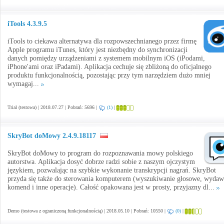
iTools 4.3.9.5
iTools to ciekawa alternatywa dla rozpowszechnianego przez firmę
Apple programu iTunes, który jest niezbędny do synchronizacji
danych pomiędzy urządzeniami z systemem mobilnym iOS (iPodami,
iPhone'ami oraz iPadami). Aplikacja cechuje się zbliżoną do oficjalnego
produktu funkcjonalnością, pozostając przy tym narzędziem dużo mniej
wymagaj...
Trial (testowa) | 2018.07.27 | Pobrań: 5696 |
(1)
|
SkryBot doMowy 2.4.9.18117
SkryBot doMowy to program do rozpoznawania mowy polskiego
autorstwa. Aplikacja dosyć dobrze radzi sobie z naszym ojczystym
językiem, pozwalając na szybkie wykonanie transkrypcji nagrań. SkryBot
przyda się także do sterowania komputerem (wyszukiwanie głosowe, wydaw
komend i inne operacje). Całość opakowana jest w prosty, przyjazny dl...
Demo (testowa z ograniczoną funkcjonalnością) | 2018.05.10 | Pobrań: 10550 |
(0)
|