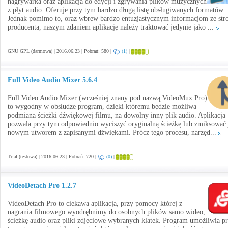
nagrywarka oraz aplikacja do edycji i zgrywania plików muzycznych
z płyt audio. Oferuje przy tym bardzo długą listę obsługiwanych formatów.
Jednak pomimo to, oraz wbrew bardzo entuzjastycznym informacjom ze str
producenta, naszym zdaniem aplikację należy traktować jedynie jako ...
GNU GPL (darmowa) | 2016.06.23 | Pobrań: 580 |
(1)
|
Full Video Audio Mixer 5.6.4
Full Video Audio Mixer (wcześniej znany pod nazwą VideoMux Pro)
to wygodny w obsłudze program, dzięki któremu będzie możliwa
podmiana ścieżki dźwiękowej filmu, na dowolny inny plik audio. Aplikacja
pozwala przy tym odpowiednio wyciszyć oryginalną ścieżkę lub zmiksować 
nowym utworem z zapisanymi dźwiękami. Prócz tego procesu, narzęd...
Trial (testowa) | 2016.06.23 | Pobrań: 720 |
(0)
|
VideoDetach Pro 1.2.7
VideoDetach Pro to ciekawa aplikacja, przy pomocy której z
nagrania filmowego wyodrębnimy do osobnych plików samo wideo,
ścieżkę audio oraz pliki zdjęciowe wybranych klatek. Program umożliwia p