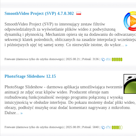
SmoothVideo Project (SVP) 4.7.0.302
SmoothVideo Project (SVP) to interesujący zestaw filtrów
odpowiedzialnych za wyświetlanie plików wideo z podwyższoną
dynamiką i płynnością. Mechanizm opiera się na dodawaniu do odtwarzany
sekwencji klatek pośrednich, obliczanych na zasadzie interpolacji wcześniej
i późniejszych ujęć tej samej sceny. Co niezwykle istotne, do wykor...
Freeware (darmowa tylko do użytku domowego) | 2025.08.21 | Pobrań: 3136 |
(1)
|
PhotoStage Slideshow 12.15
PhotoStage Slideshow - darmowa aplikacja umożliwiająca tworzenie
animacji ze zdjęć oraz klipów wideo. Producent oferuje nam
rozbudowaną funkcjonalność swojego programu połączoną z wysoką
intuicyjnością w obsłudze interfejsu. Do pokazu możemy dodać pliki wideo,
obrazy, podłożyć muzykę oraz dodać komentarz nagrywany z mikrofonu.
Dalsze...
Freeware (darmowa tylko do użytku domowego) | 2025.08.09 | Pobrań: 5840 |
(7)
|