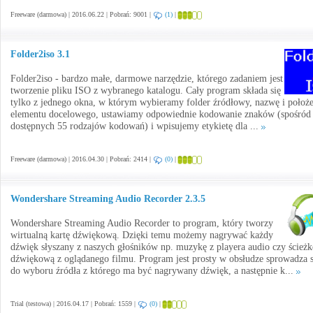
Freeware (darmowa) | 2016.06.22 | Pobrań: 9001 |
(1)
|
Folder2iso 3.1
Folder2iso - bardzo małe, darmowe narzędzie, którego zadaniem jest
tworzenie pliku ISO z wybranego katalogu. Cały program składa się
tylko z jednego okna, w którym wybieramy folder źródłowy, nazwę i położe
elementu docelowego, ustawiamy odpowiednie kodowanie znaków (spośród
dostępnych 55 rodzajów kodowań) i wpisujemy etykietę dla ...
Freeware (darmowa) | 2016.04.30 | Pobrań: 2414 |
(0)
|
Wondershare Streaming Audio Recorder 2.3.5
Wondershare Streaming Audio Recorder to program, który tworzy
wirtualną kartę dźwiękową. Dzięki temu możemy nagrywać każdy
dźwięk słyszany z naszych głośników np. muzykę z playera audio czy ścieżk
dźwiękową z oglądanego filmu. Program jest prosty w obsłudze sprowadza s
do wyboru źródła z którego ma być nagrywany dźwięk, a następnie k...
Trial (testowa) | 2016.04.17 | Pobrań: 1559 |
(0)
|