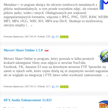
Metadata++ to pogram służący do odczytu tytułowych metadanych z
plików multimedialnych, w tym przede wszystkim zdjęć, ale również
plików audio, wideo i innych. Obsługiwanych jest większość
najpopularniejszych formatów, włącznie z JPEG, PNG, TIFF, RAW, WEBM
MP3, MP4, OGG, WAV, AVI, MP4 oraz DivX. Skutkuje to możliwością
odczytu między i...
Freeware (darmowa) | 2017.04.14 | Pobrań: 578 |
(0)
|
Movavi Share Online 1.5.0
Movavi Share Online to program, który pozwala w kilku prostych
krokach udostępniać filmy oraz zdjęcia w serwisie YouTube,
Facebook, VK, Amazon S3 oraz na dowolnym serwerze FTP. Sprawdzi się
zatem w rękach osób, które często dzielą się ze znajomymi swoimi nagrania
ale ze względu na integrację z FTP, łatwo sobie wyobrazić zastosowanie ...
Freeware (darmowa) | 2017.03.11 | Pobrań: 217 |
(0)
|
DFX Audio Enhancement 12.023