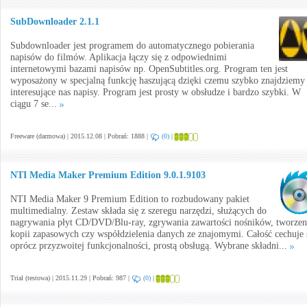
SubDownloader 2.1.1
Subdownloader jest programem do automatycznego pobierania
napisów do filmów. Aplikacja łączy się z odpowiednimi
internetowymi bazami napisów np. OpenSubtitles.org. Program ten jest
wyposażony w specjalną funkcję haszującą dzięki czemu szybko znajdziemy
interesujące nas napisy. Program jest prosty w obsłudze i bardzo szybki. W
ciągu 7 se...
Freeware (darmowa) | 2015.12.08 | Pobrań: 1888 |
(0)
|
NTI Media Maker Premium Edition 9.0.1.9103
NTI Media Maker 9 Premium Edition to rozbudowany pakiet
multimedialny. Zestaw składa się z szeregu narzędzi, służących do
nagrywania płyt CD/DVD/Blu-ray, zgrywania zawartości nośników, tworzen
kopii zapasowych czy współdzielenia danych ze znajomymi. Całość cechuje 
oprócz przyzwoitej funkcjonalności, prostą obsługą. Wybrane składni...
Trial (testowa) | 2015.11.29 | Pobrań: 987 |
(0)
|