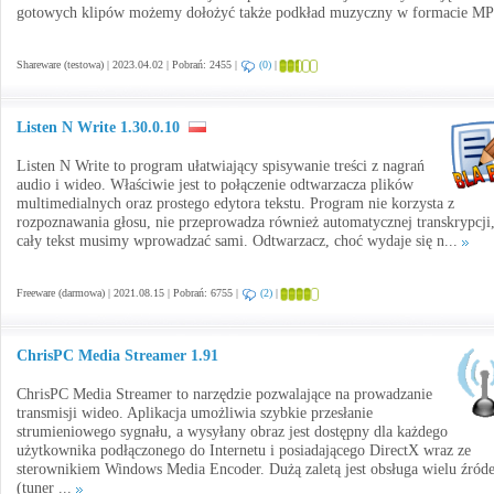
gotowych klipów możemy dołożyć także podkład muzyczny w formacie M
Shareware (testowa) | 2023.04.02 | Pobrań: 2455 |
(0)
|
Listen N Write 1.30.0.10
Listen N Write to program ułatwiający spisywanie treści z nagrań
audio i wideo. Właściwie jest to połączenie odtwarzacza plików
multimedialnych oraz prostego edytora tekstu. Program nie korzysta z
rozpoznawania głosu, nie przeprowadza również automatycznej transkrypcji
cały tekst musimy wprowadzać sami. Odtwarzacz, choć wydaje się n...
Freeware (darmowa) | 2021.08.15 | Pobrań: 6755 |
(2)
|
ChrisPC Media Streamer 1.91
ChrisPC Media Streamer to narzędzie pozwalające na prowadzanie
transmisji wideo. Aplikacja umożliwia szybkie przesłanie
strumieniowego sygnału, a wysyłany obraz jest dostępny dla każdego
użytkownika podłączonego do Internetu i posiadającego DirectX wraz ze
sterownikiem Windows Media Encoder. Dużą zaletą jest obsługa wielu źróde
(tuner ...