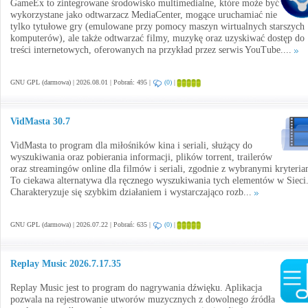
GameEx to zintegrowane środowisko multimedialne, które może być
wykorzystane jako odtwarzacz MediaCenter, mogące uruchamiać nie
tylko tytułowe gry (emulowane przy pomocy maszyn wirtualnych starszych
komputerów), ale także odtwarzać filmy, muzykę oraz uzyskiwać dostęp do
treści internetowych, oferowanych na przykład przez serwis YouTube....
GNU GPL (darmowa) | 2026.08.01 | Pobrań: 495 |
(0)
|
VidMasta 30.7
VidMasta to program dla miłośników kina i seriali, służący do
wyszukiwania oraz pobierania informacji, plików torrent, trailerów
oraz streamingów online dla filmów i seriali, zgodnie z wybranymi kryteria
To ciekawa alternatywa dla ręcznego wyszukiwania tych elementów w Sieci
Charakteryzuje się szybkim działaniem i wystarczająco rozb...
GNU GPL (darmowa) | 2026.07.22 | Pobrań: 635 |
(0)
|
Replay Music 2026.7.17.35
Replay Music jest to program do nagrywania dźwięku. Aplikacja
pozwala na rejestrowanie utworów muzycznych z dowolnego źródła