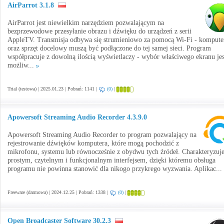
AirParrot 3.1.8
AirParrot jest niewielkim narzędziem pozwalającym na
bezprzewodowe przesyłanie obrazu i dźwięku do urządzeń z serii
AppleTV. Transmisja odbywa się strumieniowo za pomocą Wi-Fi - kompute
oraz sprzęt docelowy muszą być podłączone do tej samej sieci. Program
współpracuje z dowolną ilością wyświetlaczy - wybór właściwego ekranu jes
możliw...
Trial (testowa) | 2025.01.23 | Pobrań: 1141 |
(0)
|
Apowersoft Streaming Audio Recorder 4.3.9.0
Apowersoft Streaming Audio Recorder to program pozwalający na
rejestrowanie dźwięków komputera, które mogą pochodzić z
mikrofonu, systemu lub równocześnie z obydwu tych źródeł. Charakteryzuje
prostym, czytelnym i funkcjonalnym interfejsem, dzięki któremu obsługa
programu nie powinna stanowić dla nikogo przykrego wyzwania. Aplikac...
Freeware (darmowa) | 2024.12.25 | Pobrań: 1338 |
(0)
|
Open Broadcaster Software 30.2.3