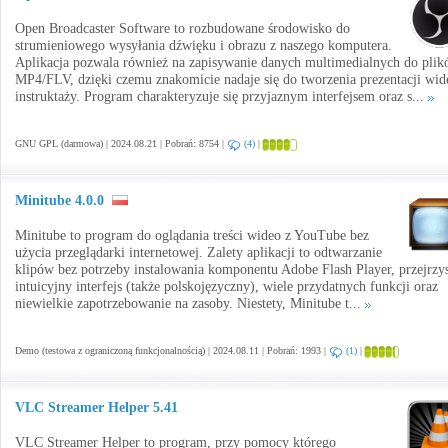
Open Broadcaster Software to rozbudowane środowisko do
strumieniowego wysyłania dźwięku i obrazu z naszego komputera.
Aplikacja pozwala również na zapisywanie danych multimedialnych do pli
MP4/FLV, dzięki czemu znakomicie nadaje się do tworzenia prezentacji wid
instruktaży. Program charakteryzuje się przyjaznym interfejsem oraz s...
GNU GPL (darmowa) | 2024.08.21 | Pobrań: 8754 |
(4)
|
Minitube 4.0.0
Minitube to program do oglądania treści wideo z YouTube bez
użycia przeglądarki internetowej. Zalety aplikacji to odtwarzanie
klipów bez potrzeby instalowania komponentu Adobe Flash Player, przejrzys
intuicyjny interfejs (także polskojęzyczny), wiele przydatnych funkcji oraz
niewielkie zapotrzebowanie na zasoby. Niestety, Minitube t...
Demo (testowa z ograniczoną funkcjonalnością) | 2024.08.11 | Pobrań: 1993 |
(1)
|
VLC Streamer Helper 5.41
VLC Streamer Helper to program, przy pomocy którego