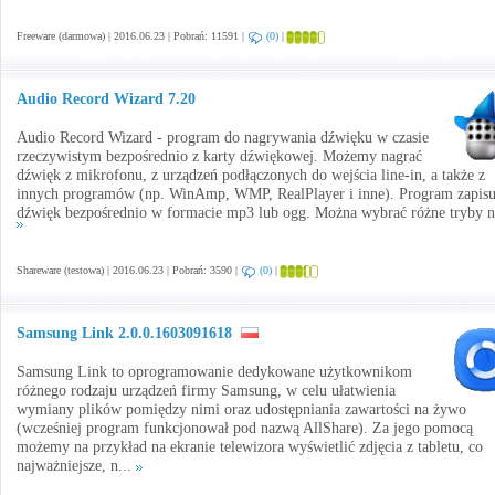
Freeware (darmowa) | 2016.06.23 | Pobrań: 11591 |
(0)
|
Audio Record Wizard 7.20
Audio Record Wizard - program do nagrywania dźwięku w czasie
rzeczywistym bezpośrednio z karty dźwiękowej. Możemy nagrać
dźwięk z mikrofonu, z urządzeń podłączonych do wejścia line-in, a także z
innych programów (np. WinAmp, WMP, RealPlayer i inne). Program zapisu
dźwięk bezpośrednio w formacie mp3 lub ogg. Można wybrać różne tryby na
Shareware (testowa) | 2016.06.23 | Pobrań: 3590 |
(0)
|
Samsung Link 2.0.0.1603091618
Samsung Link to oprogramowanie dedykowane użytkownikom
różnego rodzaju urządzeń firmy Samsung, w celu ułatwienia
wymiany plików pomiędzy nimi oraz udostępniania zawartości na żywo
(wcześniej program funkcjonował pod nazwą AllShare). Za jego pomocą
możemy na przykład na ekranie telewizora wyświetlić zdjęcia z tabletu, co
najważniejsze, n...