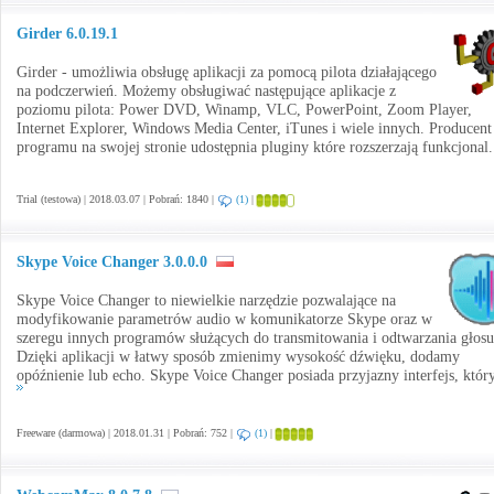
Girder 6.0.19.1
Girder - umożliwia obsługę aplikacji za pomocą pilota działającego
na podczerwień. Możemy obsługiwać następujące aplikacje z
poziomu pilota: Power DVD, Winamp, VLC, PowerPoint, Zoom Player,
Internet Explorer, Windows Media Center, iTunes i wiele innych. Producent
programu na swojej stronie udostępnia pluginy które rozszerzają funkcjonal.
Trial (testowa) | 2018.03.07 | Pobrań: 1840 |
(1)
|
Skype Voice Changer 3.0.0.0
Skype Voice Changer to niewielkie narzędzie pozwalające na
modyfikowanie parametrów audio w komunikatorze Skype oraz w
szeregu innych programów służących do transmitowania i odtwarzania głosu
Dzięki aplikacji w łatwy sposób zmienimy wysokość dźwięku, dodamy
opóźnienie lub echo. Skype Voice Changer posiada przyjazny interfejs, który
Freeware (darmowa) | 2018.01.31 | Pobrań: 752 |
(1)
|