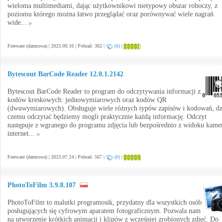
wieloma multimediami, dając użytkownikowi nietypowy obszar roboczy, z
poziomu którego można łatwo przeglądać oraz porównywać wiele nagrań
wide...
Freeware (darmowa) | 2023.09.16 | Pobrań: 362 |
(0)
|
Bytescout BarCode Reader 12.0.1.2142
Bytescout BarCode Reader to program do odczytywania informacji z
kodów kreskowych: jednowymiarowych oraz kodów QR
(dwuwymiarowych). Obsługuje wiele różnych typów zapisów i kodowań, dz
czemu odczytać będziemy mogli praktycznie każdą informację. Odczyt
następuje z wgranego do programu zdjęcia lub bezpośrednio z widoku kame
internet...
Freeware (darmowa) | 2023.07.24 | Pobrań: 567 |
(0)
|
PhotoToFilm 3.9.8.107
PhotoToFilm to malutki programosik, przydatny dla wszystkich osób
posługujących się cyfrowym aparatem fotograficznym. Pozwala nam
na utworzenie krótkich animacji i klipów z wcześniej zrobionych zdjęć. Do