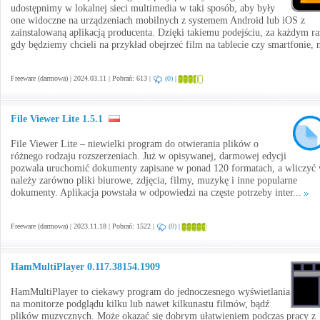
udostępnimy w lokalnej sieci multimedia w taki sposób, aby były
one widoczne na urządzeniach mobilnych z systemem Android lub iOS z
zainstalowaną aplikacją producenta. Dzięki takiemu podejściu, za każdym r
gdy będziemy chcieli na przykład obejrzeć film na tablecie czy smartfonie, 
Freeware (darmowa) | 2024.03.11 | Pobrań: 613 |
(0)
|
File Viewer Lite 1.5.1
File Viewer Lite – niewielki program do otwierania plików o
różnego rodzaju rozszerzeniach. Już w opisywanej, darmowej edycji
pozwala uruchomić dokumenty zapisane w ponad 120 formatach, a wliczyć 
należy zarówno pliki biurowe, zdjęcia, filmy, muzykę i inne popularne
dokumenty. Aplikacja powstała w odpowiedzi na częste potrzeby inter...
Freeware (darmowa) | 2023.11.18 | Pobrań: 1522 |
(0)
|
HamMultiPlayer 0.117.38154.1909
HamMultiPlayer to ciekawy program do jednoczesnego wyświetlania
na monitorze podglądu kilku lub nawet kilkunastu filmów, bądź
plików muzycznych. Może okazać się dobrym ułatwieniem podczas pracy z