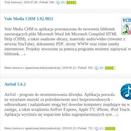
Trial (testowa) | 2019.07.08 | Pobrań: 946 |
(0)
|
Vole Media CHM 3.92.9051
Vole Media CHM to aplikacja przeznaczona do tworzenia bibliotek
zawierających pliki Microsoft Word lub Microsoft Compiled HTML
Help (CHM), a także osadzone obrazy, materiały audio/wideo (również z
serwisu YouTube), dokumenty PDF, strony WWW oraz różne zasoby
internetowe. Projekty stworzone za pomocą programu możemy zapisywać w
bibliotek...
Demo (testowa z ograniczoną funkcjonalnością) | 2019.06.22 | Pobrań: 433 |
(0)
|
Airfoil 5.6.2
Airfoil - program do strumieniowania dźwięku. Aplikacja pozwala
na wysyłanie muzyki za pośrednictwem sieci bezprzewodowych -
odbiornikami i nadajnikami mogą być dowolne komputery znajdujące się w 
zasięgu, a także urządzenia AirPort Express, Apple TV, iPhone, iPod Touch.
Aplikacja wyróżnia się wsparciem kilku najpopularniejszych syst...
Demo (testowa z ograniczoną funkcjonalnością) | 2019.02.23 | Pobrań: 735 |
(1)
|