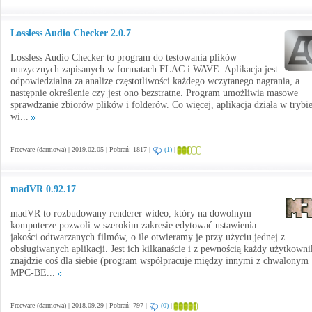
Lossless Audio Checker 2.0.7
Lossless Audio Checker to program do testowania plików
muzycznych zapisanych w formatach FLAC i WAVE. Aplikacja jest
odpowiedzialna za analizę częstotliwości każdego wczytanego nagrania, a
następnie określenie czy jest ono bezstratne. Program umożliwia masowe
sprawdzanie zbiorów plików i folderów. Co więcej, aplikacja działa w trybi
wi...
Freeware (darmowa) | 2019.02.05 | Pobrań: 1817 |
(1)
|
madVR 0.92.17
madVR to rozbudowany renderer wideo, który na dowolnym
komputerze pozwoli w szerokim zakresie edytować ustawienia
jakości odtwarzanych filmów, o ile otwieramy je przy użyciu jednej z
obsługiwanych aplikacji. Jest ich kilkanaście i z pewnością każdy użytkowni
znajdzie coś dla siebie (program współpracuje między innymi z chwalonym
MPC-BE...
Freeware (darmowa) | 2018.09.29 | Pobrań: 797 |
(0)
|