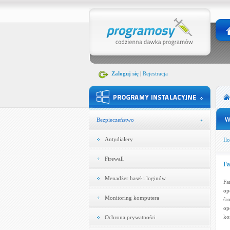
Zaloguj się
|
Rejestracja
Bezpieczeństwo
Antydialery
Ilo
Firewall
Fa
Menadżer haseł i loginów
Fa
op
Monitoring komputera
śr
op
ko
Ochrona prywatności