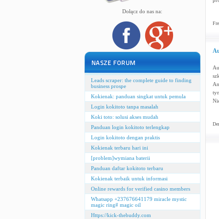
pr
Dołącz do nas na:
Fre
Au
Au
sz
Leads scraper: the complete guide to finding
An
business prospe
ty
Kokienak: panduan singkat untuk pemula
Ni
Login kokitoto tanpa masalah
Koki toto: solusi akses mudah
Dem
Panduan login kokitoto terlengkap
Login kokitoto dengan praktis
Kokienak terbaru hari ini
[problem]wymiana baterii
Panduan daftar kokitoto terbaru
Kokienak terbaik untuk informasi
Online rewards for verified casino members
Whatsapp +237676641179 miracle mystic
magic ring# magic oil
Https://kick-thebuddy.com