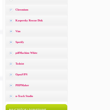
Chromium
17
Kaspersky Rescue Disk
18
Vim
19
Spotify
20
pdfMachine White
21
Todoist
22
OpenVPN
23
PHPMaker
24
n-Track Studio
25