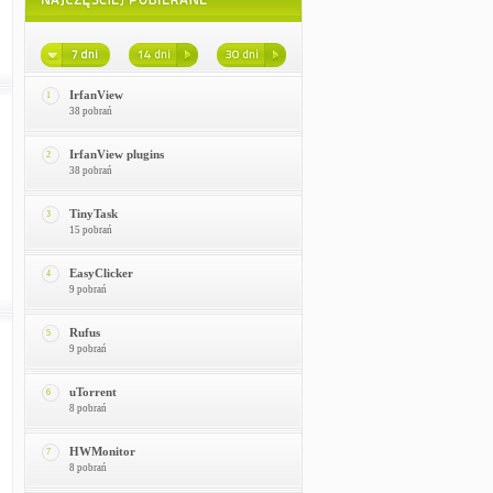
IrfanView
1
38 pobrań
IrfanView plugins
2
38 pobrań
TinyTask
3
15 pobrań
EasyClicker
4
9 pobrań
Rufus
5
9 pobrań
uTorrent
6
8 pobrań
HWMonitor
7
8 pobrań