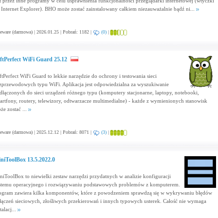
st przez inne programy w celu usprawnienia funkcjonalności przeglądarki internetowej (wtyczki
 Internet Explorer). BHO może zostać zainstalowany całkiem niezauważalnie bądź ni...
eware (darmowa) | 2026.01.25 | Pobrań: 1182 |
(0)
|
ftPerfect WiFi Guard 25.12
ftPerfect WiFi Guard to lekkie narzędzie do ochrony i testowania sieci
zprzewodowych typu WiFi. Aplikacja jest odpowiedzialna za wyszukiwanie
dłączonych do sieci urządzeń różnego typu (komputery stacjonarne, laptopy, notebooki,
artfony, routery, telewizory, odtwarzacze multimedialne) - każde z wymienionych stanowisk
że zostać ...
eware (darmowa) | 2025.12.12 | Pobrań: 8071 |
(3)
|
niToolBox 13.5.2022.0
niToolBox to niewielki zestaw narzędzi przydatnych w analizie konfiguracji
stemu operacyjnego i rozwiązywaniu podstawowych problemów z komputerem.
ogram zawiera kilka komponentów, które z powodzeniem sprawdzą się w wykrywaniu błędów
łączeń sieciowych, złośliwych przekierowań i innych typowych usterek. Całość nie wymaga
talacj...