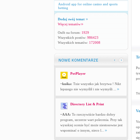
Android app for online casino and sports
betting
Dodaj swój temat
Więcej tematów
Osób na forum:
1929
Wszystkich postów:
986423
Wszystkich tematów:
172008
Tr
Po
ty
PotPlayer
pr
~kuśka:
Tnie wszystko jak brzytwa ! Nikt
lepszego nie wymyślił i nie wymyśli ...
Tri
Directory List & Print
Vo
~AAA:
To rzeczywiście bardzo dobry
program, szczerze wart polecenia. Przy tak
Vo
wysokiej ocenie być może niestosowne jest
op
wspominać o innym, nieco l...
za
si