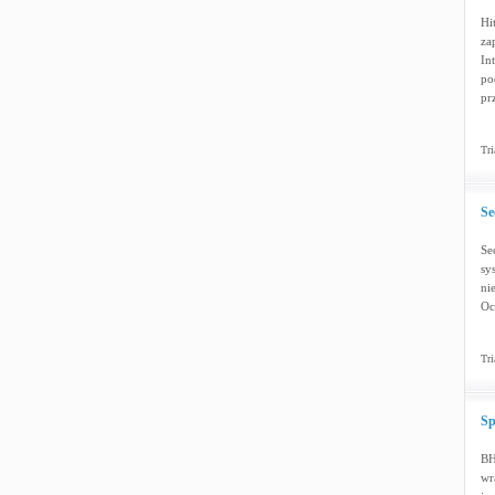
Hi
za
In
po
pr
Tri
Se
Se
sys
ni
Oc
Tri
Sp
BH
wr