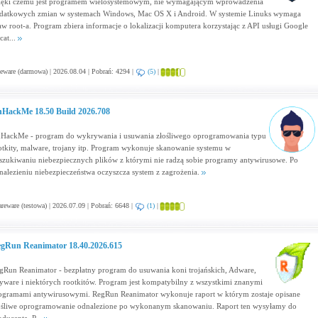
ięki czemu jest programem wielosystemowym, nie wymagającym wprowadzenia
datkowych zmian w systemach Windows, Mac OS X i Android. W systemie Linuks wymaga
aw root-a. Program zbiera informacje o lokalizacji komputera korzystając z API usługi Google
cat...
eware (darmowa) | 2026.08.04 | Pobrań: 4294 |
(5)
|
HackMe 18.50 Build 2026.708
HackMe - program do wykrywania i usuwania złośliwego oprogramowania typu
otkity, malware, trojany itp. Program wykonuje skanowanie systemu w
szukiwaniu niebezpiecznych plików z którymi nie radzą sobie programy antywirusowe. Po
nalezieniu niebezpieczeństwa oczyszcza system z zagrożenia.
reware (testowa) | 2026.07.09 | Pobrań: 6648 |
(1)
|
gRun Reanimator 18.40.2026.615
gRun Reanimator - bezpłatny program do usuwania koni trojańskich, Adware,
yware i niektórych rootkitów. Program jest kompatybilny z wszystkimi znanymi
ogramami antywirusowymi. RegRun Reanimator wykonuje raport w którym zostaje opisane
ośliwe oprogramowanie odnalezione po wykonanym skanowaniu. Raport ten wysyłamy do