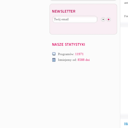
an
Fre
Programów:
11971
Istniejemy od:
8588 dni
Hi