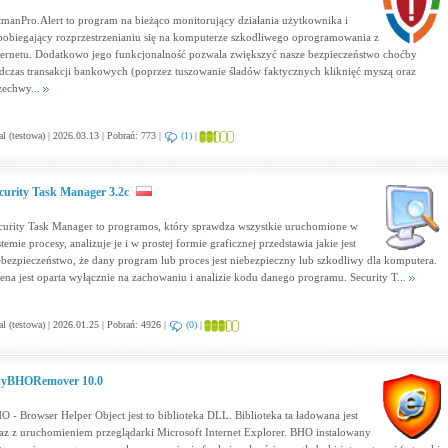
tmanPro.Alert to program na bieżąco monitorujący działania użytkownika i
pobiegający rozprzestrzenianiu się na komputerze szkodliwego oprogramowania z
ternetu. Dodatkowo jego funkcjonalność pozwala zwiększyć nasze bezpieczeństwo choćby
dczas transakcji bankowych (poprzez tuszowanie śladów faktycznych kliknięć myszą oraz
zechwy...
al (testowa) | 2026.03.13 | Pobrań: 773 |
(1)
|
curity Task Manager 3.2c
curity Task Manager to programos, który sprawdza wszystkie uruchomione w
temie procesy, analizuje je i w prostej formie graficznej przedstawia jakie jest
ebezpieczeństwo, że dany program lub proces jest niebezpieczny lub szkodliwy dla komputera.
ena jest oparta wyłącznie na zachowaniu i analizie kodu danego programu. Security T...
al (testowa) | 2026.01.25 | Pobrań: 4926 |
(0)
|
yBHORemover 10.0
O - Browser Helper Object jest to biblioteka DLL. Biblioteka ta ładowana jest
az z uruchomieniem przeglądarki Microsoft Internet Explorer. BHO instalowany