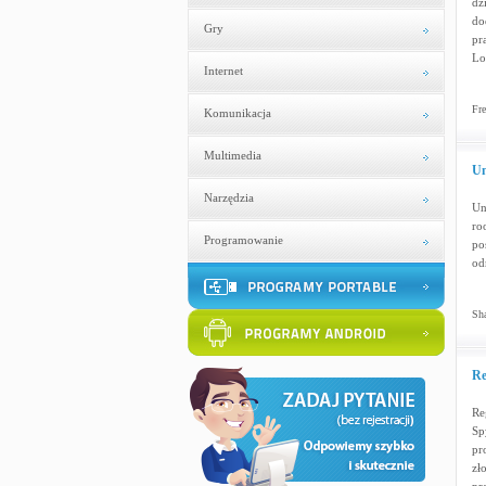
dz
do
Gry
pr
Lo
Internet
Fre
Komunikacja
Multimedia
Un
Narzędzia
Un
ro
Programowanie
po
od
Sha
Re
Re
Sp
pr
zł