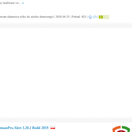
ty-malware cz...
eware (darmowa tylko do użytku domowego) | 2026.04.23 | Pobrań: 853 |
(2)
|
tmanPro.Alert 3.20.2 Build 2019