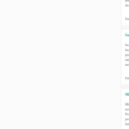
je
do
Fre
So
So
be
po
sm
mo
Fre
Mi
Mi
sy
Pr
po
ins