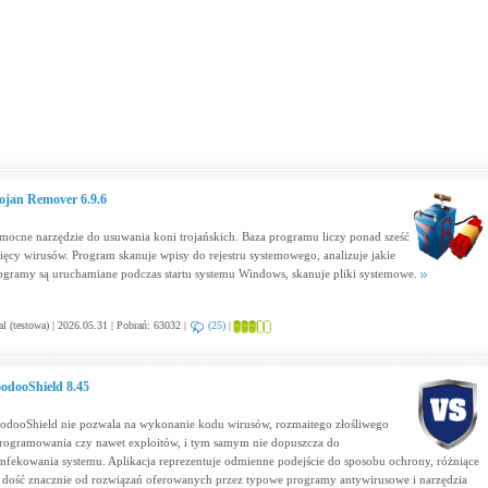
ojan Remover 6.9.6
mocne narzędzie do usuwania koni trojańskich. Baza programu liczy ponad sześć
sięcy wirusów. Program skanuje wpisy do rejestru systemowego, analizuje jakie
ogramy są uruchamiane podczas startu systemu Windows, skanuje pliki systemowe.
al (testowa) | 2026.05.31 | Pobrań: 63032 |
(25)
|
odooShield 8.45
odooShield nie pozwala na wykonanie kodu wirusów, rozmaitego złośliwego
rogramowania czy nawet exploitów, i tym samym nie dopuszcza do
infekowania systemu. Aplikacja reprezentuje odmienne podejście do sposobu ochrony, różniące
ę dość znacznie od rozwiązań oferowanych przez typowe programy antywirusowe i narzędzia