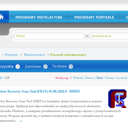
w
programosy.pl
Programy
Bezpieczeństwo
Pozostałe zabezpieczające
ść:
128
Sortuj wg
Pobrań
|
Nazwy
|
Daty
|
Oceny
|
Licencji
rbar Recovery Scan Tool (FRST) 05.08.2026.0
rbar Recovery Scan Tool (FRST) to bezpłatny skaner bezpieczeństwa systemu
eracyjnego. Aplikacja jest odpowiedzialna za analizę kluczowych elementów
odowiska Windows, a następnie przedstawienie szczegółowego raportu z przeprowadzonych
eracji. Program sprawdzi się w badaniu kondycji komputera i zainstalowanych na nim
mponentów, ...