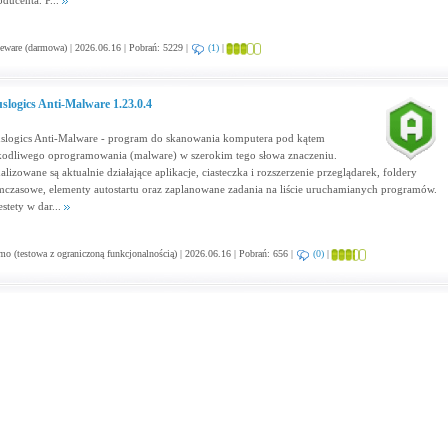
oducenta. P...
eware (darmowa) | 2026.06.16 | Pobrań: 5229 |
(1)
|
slogics Anti-Malware 1.23.0.4
slogics Anti-Malware - program do skanowania komputera pod kątem
kodliwego oprogramowania (malware) w szerokim tego słowa znaczeniu.
alizowane są aktualnie działające aplikacje, ciasteczka i rozszerzenie przeglądarek, foldery
mczasowe, elementy autostartu oraz zaplanowane zadania na liście uruchamianych programów.
estety w dar...
o (testowa z ograniczoną funkcjonalnością) | 2026.06.16 | Pobrań: 656 |
(0)
|