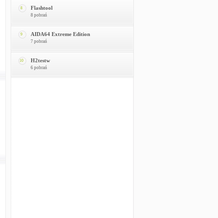
Flashtool
8
8 pobrań
AIDA64 Extreme Edition
9
7 pobrań
H2testw
10
6 pobrań