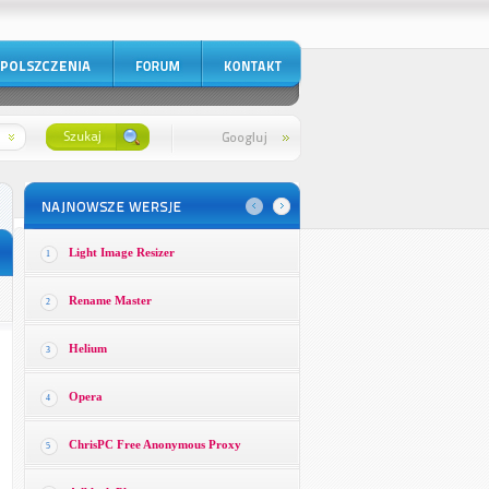
Light Image Resizer
1
Rename Master
2
Helium
3
Opera
4
ChrisPC Free Anonymous Proxy
5