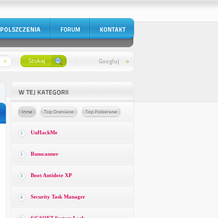
UnHackMe
1
Runscanner
2
Boot Antidote XP
3
Security Task Manager
4