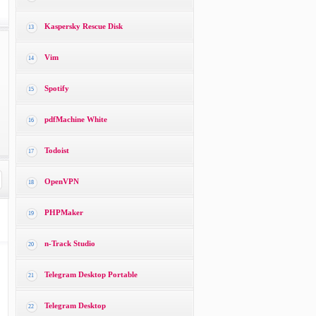
Kaspersky Rescue Disk
13
Vim
14
Spotify
15
pdfMachine White
16
Todoist
17
OpenVPN
18
PHPMaker
19
n-Track Studio
20
Telegram Desktop Portable
21
Telegram Desktop
22