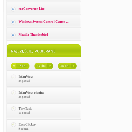
reaConverter Lite
23
Windows System Control Center ...
24
Mozilla Thunderbird
25
IrfanView
1
38 pobrań
IrfanView plugins
2
38 pobrań
TinyTask
3
15 pobrań
EasyClicker
4
9 pobrań