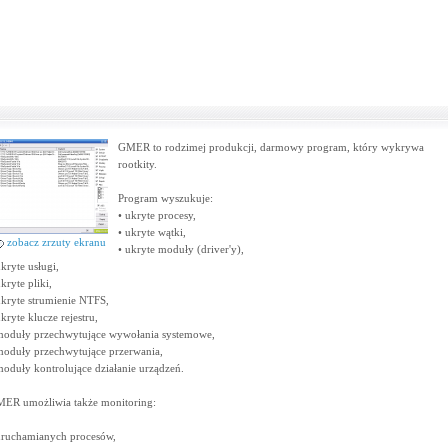
GMER to rodzimej produkcji, darmowy program, który wykrywa
rootkity.
Program wyszukuje:
• ukryte procesy,
• ukryte wątki,
zobacz zrzuty ekranu
• ukryte moduły (driver'y),
ukryte usługi,
ukryte pliki,
ukryte strumienie NTFS,
ukryte klucze rejestru,
moduły przechwytujące wywołania systemowe,
moduły przechwytujące przerwania,
moduły kontrolujące działanie urządzeń.
ER umożliwia także monitoring:
uruchamianych procesów,