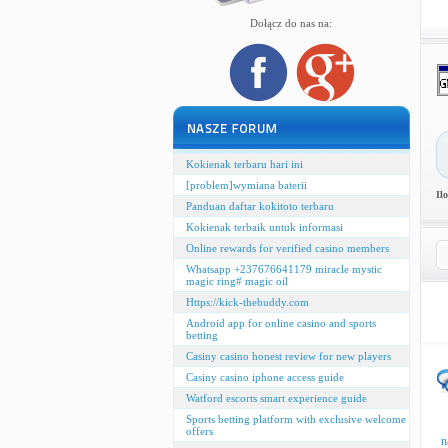
Dołącz do nas na:
Kokienak terbaru hari ini
[problem]wymiana baterii
Il
Panduan daftar kokitoto terbaru
Kokienak terbaik untuk informasi
Online rewards for verified casino members
Whatsapp +237676641179 miracle mystic
magic ring# magic oil
Https://kick-thebuddy.com
Android app for online casino and sports
betting
Casiny casino honest review for new players
Casiny casino iphone access guide
Watford escorts smart experience guide
Sports betting platform with exclusive welcome
offers
n