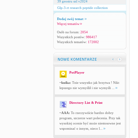
39 geostru snl v2024
Glp-3-rt research peptide collection
Dodaj swój temat
Więcej tematów
Osób na forum:
2054
Wszystkich postów:
986417
Wszystkich tematów:
172002
PotPlayer
~kuśka:
Tnie wszystko jak brzytwa ! Nikt
lepszego nie wymyślił i nie wymyśli ...
Directory List & Print
~AAA:
To rzeczywiście bardzo dobry
program, szczerze wart polecenia. Przy tak
wysokiej ocenie być może niestosowne jest
wspominać o innym, nieco l...