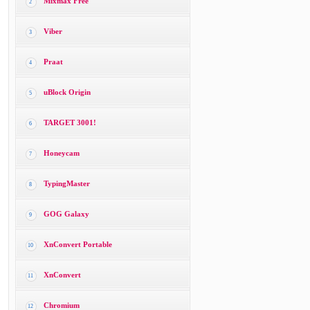
Mixmax Free
2
Viber
3
Praat
4
uBlock Origin
5
TARGET 3001!
6
Honeycam
7
TypingMaster
8
GOG Galaxy
9
XnConvert Portable
10
XnConvert
11
Chromium
12