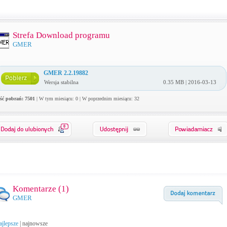
Strefa Download programu
GMER
GMER 2.2.19882
Wersja stabilna
0.35 MB | 2016-03-13
ość pobrań: 7501
| W tym miesiącu: 0 | W poprzednim miesiącu: 32
0
Komentarze (
1
)
GMER
ajlepsze
|
najnowsze