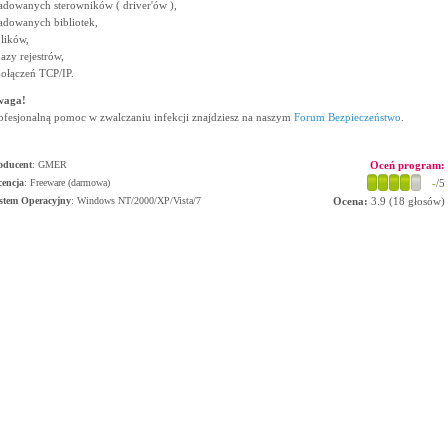
ładowanych sterowników ( driver'ów ),
ładowanych bibliotek,
plików,
bazy rejestrów,
połączeń TCP/IP.
waga!
ofesjonalną pomoc w zwalczaniu infekcji znajdziesz na naszym
Forum Bezpieczeństwo
.
oducent
:
GMER
Oceń program:
cencja
: Freeware (darmowa)
-
/5
stem Operacyjny
:
Windows NT/2000/XP/Vista/7
Ocena:
3.9
(
18
głosów)