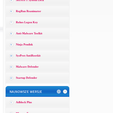
SiGSOFT System Lock
5
RegRun Reanimator
6
Rohos Logon Key
7
Anti-Malware Toolkit
8
Ninja Pendisk
9
SysProt AntiRootkit
10
Malware Defender
11
Startup Defender
12
Adblock Plus
1