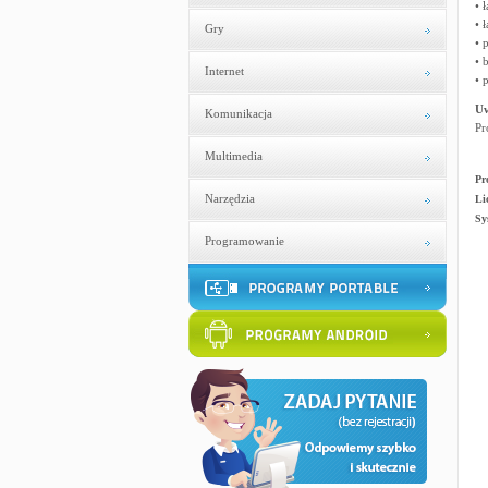
• 
• 
Gry
• 
• 
Internet
• 
U
Komunikacja
Pr
Multimedia
Pr
Narzędzia
Li
Sy
Programowanie