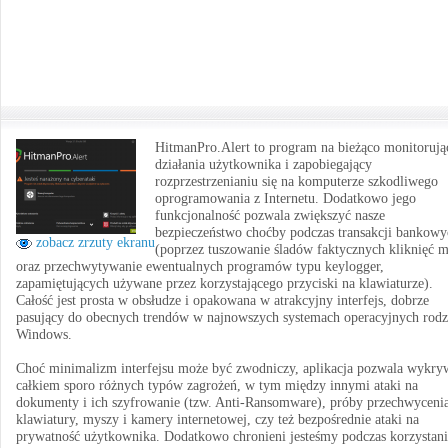
HitmanPro.Alert to program na bieżąco monitorują
działania użytkownika i zapobiegający
rozprzestrzenianiu się na komputerze szkodliwego
oprogramowania z Internetu. Dodatkowo jego
funkcjonalność pozwala zwiększyć nasze
bezpieczeństwo choćby podczas transakcji bankowy
zobacz zrzuty ekranu
(poprzez tuszowanie śladów faktycznych kliknięć 
oraz przechwytywanie ewentualnych programów typu keylogger,
zapamiętujących używane przez korzystającego przyciski na klawiaturze).
Całość jest prosta w obsłudze i opakowana w atrakcyjny interfejs, dobrze
pasujący do obecnych trendów w najnowszych systemach operacyjnych rodz
Windows.
Choć minimalizm interfejsu może być zwodniczy, aplikacja pozwala wykry
całkiem sporo różnych typów zagrożeń, w tym między innymi ataki na
dokumenty i ich szyfrowanie (tzw. Anti-Ransomware), próby przechwyceni
klawiatury, myszy i kamery internetowej, czy też bezpośrednie ataki na
prywatność użytkownika. Dodatkowo chronieni jesteśmy podczas korzystani