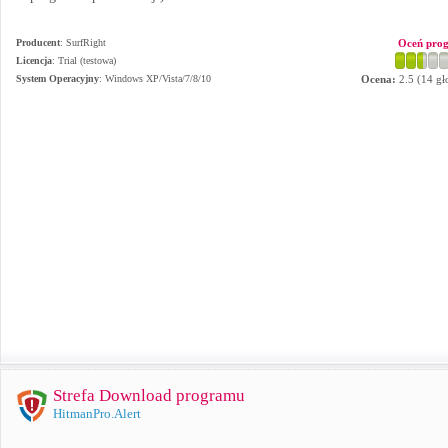
Producent
:
SurfRight
Oceń pro
Licencja
: Trial (testowa)
System Operacyjny
:
Windows XP/Vista/7/8/10
Ocena:
2.5
(
14
gł
Strefa Download programu
HitmanPro.Alert