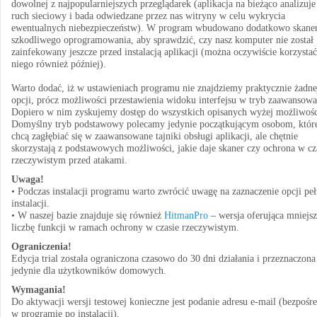
dowolnej z najpopularniejszych przeglądarek (aplikacja na bieżąco analizuje
ruch sieciowy i bada odwiedzane przez nas witryny w celu wykrycia
ewentualnych niebezpieczeństw). W program wbudowano dodatkowo skane
szkodliwego oprogramowania, aby sprawdzić, czy nasz komputer nie został
zainfekowany jeszcze przed instalacją aplikacji (można oczywiście korzystać
niego również później).
Warto dodać, iż w ustawieniach programu nie znajdziemy praktycznie żadne
opcji, prócz możliwości przestawienia widoku interfejsu w tryb zaawansowa
Dopiero w nim zyskujemy dostęp do wszystkich opisanych wyżej możliwośc
Domyślny tryb podstawowy polecamy jedynie początkującym osobom, które
chcą zagłębiać się w zaawansowane tajniki obsługi aplikacji, ale chętnie
skorzystają z podstawowych możliwości, jakie daje skaner czy ochrona w cz
rzeczywistym przed atakami.
Uwaga!
• Podczas instalacji programu warto zwrócić uwagę na zaznaczenie opcji peł
instalacji.
• W naszej bazie znajduje się również
HitmanPro
– wersja oferująca mniejs
liczbę funkcji w ramach ochrony w czasie rzeczywistym.
Ograniczenia!
Edycja trial została ograniczona czasowo do 30 dni działania i przeznaczona 
jedynie dla użytkowników domowych.
Wymagania!
Do aktywacji wersji testowej konieczne jest podanie adresu e-mail (bezpośr
w programie po instalacji).