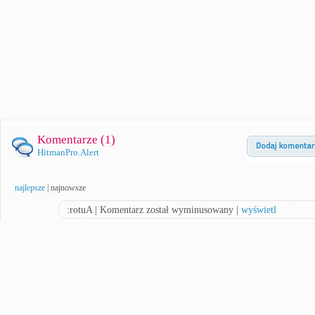
Komentarze (
1
)
HitmanPro.Alert
najlepsze
|
najnowsze
:rotuA | Komentarz został wyminusowany |
wyświetl