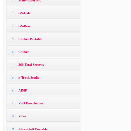
MailWasher Pro
2
GS-Calc
3
GS-Base
4
Calibre Portable
5
Calibre
6
360 Total Security
7
n-Track Studio
8
AIMP
9
VSO Downloader
10
Viber
11
Ahnenblatt Portable
12