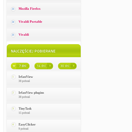
Mozilla Firefox
23
Vivaldi Portable
24
Vivaldi
25
IrfanView
1
38 pobrań
IrfanView plugins
2
38 pobrań
TinyTask
3
15 pobrań
EasyClicker
4
9 pobrań