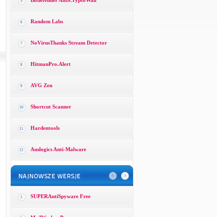
Bitdefender AntiCryptoWall
5
Random Labs
6
NoVirusThanks Stream Detector
7
HitmanPro.Alert
8
AVG Zen
9
Shortcut Scanner
10
Hardentools
11
Auslogics Anti-Malware
12
SUPERAntiSpyware Free
1