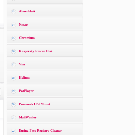
Ahnenblatt
13
Nmap
14
Chromium
15
Kaspersky Rescue Disk
16
Vim
17
Helium
18
PotPlayer
19
Passmark OSFMount
20
MailWasher
21
Eusing Free Registry Cleaner
22