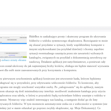
HideBox to zaskakująco prosty i skuteczny program do ukrywania
folderów z widoku systemowego eksploratora. Rozwiązanie to może
się okazać przydatne w sytuacji, kiedy współdzielimy komputer z
innymi użytkownikami (na przykład dziećmi) i chcemy zapobiec
sytuacji ewentualnego usunięcia przez nie zawartości wybranych
katalogów, związanych na przykład z dokumentacją zawodową czy
zobacz zrzuty ekranu
naukową. Działanie aplikacji jest natychmiastowe, a ponieważ cały
oces został ukrócony do jak najmniejszej liczby kroków, obsługa nie będzie stanowić wyzwania
wet dla osób mnie zaawansowanych przy korzystaniu z komputera.
zy pierwszym uruchomieniu aplikacji konieczne jest utworzenie hasła, którym będziemy
sługiwać się w przyszłości, przy edytowaniu widoczności folderów. To konieczne, aby
ogramu nie mogły uruchomić wszystkie osoby. Po „zalogowaniu” się do aplikacji, naszym
zom ukazuje się dość minimalistyczny interfejs: możliwość znalezienie katalogu przy użyciu
sploratora oraz tabela, w której w przyszłości będą wyświetlane foldery usunięte z widoku w
stemie. Wystarczy więc znaleźć interesujący nas katalog, a następnie dodać go do listy
rywanych folderów. W tym momencie automatycznie znika on z widoczności w systemie (nie
steśmy już w stanie odszukać go poprzez zwykły eksplorator, np. Moje Dokumenty). Co