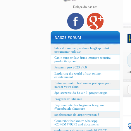
Dołącz do nas na:
Situs slot online: panduan lengkap untuk
penggemar judi slot
Can it support law firms improve security,
productivity, and
Pcswmm pro 2023 v7.6
Il
Exploring the world of slot online:
entertainment
Entretien moto : les bonnes pratiques pour
garder votre deux
Spolszczenie do f.e.a.r 2: project origin
Program do klikania
Buy nembutal for beginner telegram
@nembutalonlinestore
sspolszczenia do airport tycoon 3
Counterfeit banknotes whatsapp
+237651479273 and documents
spolszczenia do garrys modv10 (2007)