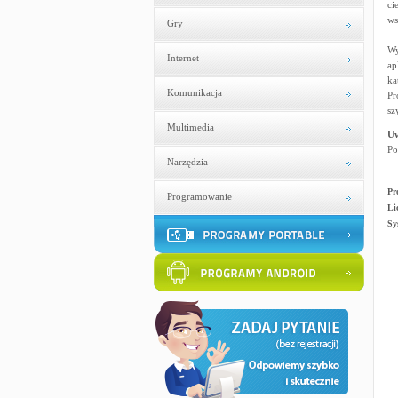
ci
ws
Gry
Wy
Internet
ap
ka
Komunikacja
Pr
sz
Multimedia
U
Po
Narzędzia
Pr
Programowanie
Li
Sy