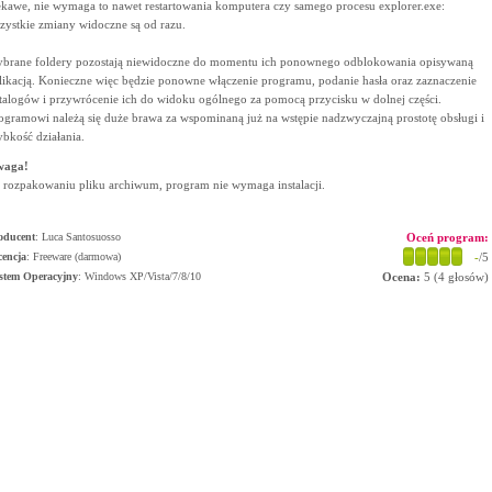
ekawe, nie wymaga to nawet restartowania komputera czy samego procesu explorer.exe:
zystkie zmiany widoczne są od razu.
brane foldery pozostają niewidoczne do momentu ich ponownego odblokowania opisywaną
likacją. Konieczne więc będzie ponowne włączenie programu, podanie hasła oraz zaznaczenie
talogów i przywrócenie ich do widoku ogólnego za pomocą przycisku w dolnej części.
ogramowi należą się duże brawa za wspominaną już na wstępie nadzwyczajną prostotę obsługi i
ybkość działania.
waga!
 rozpakowaniu pliku archiwum, program nie wymaga instalacji.
oducent
:
Luca Santosuosso
Oceń program:
cencja
: Freeware (darmowa)
-
/5
stem Operacyjny
:
Windows XP/Vista/7/8/10
Ocena:
5
(
4
głosów)