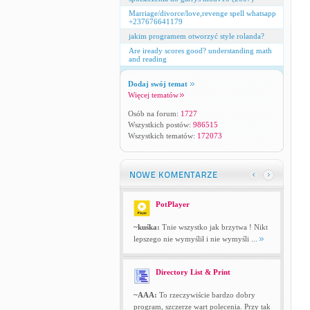
Marriage/divorce/love,revenge spell whatsapp
+237676641179
jakim programem otworzyć style rolanda?
Are iready scores good? understanding math
and reading
Dodaj swój temat
Więcej tematów
Osób na forum:
1727
Wszystkich postów:
986515
Wszystkich tematów:
172073
PotPlayer
~kuśka:
Tnie wszystko jak brzytwa ! Nikt
lepszego nie wymyślił i nie wymyśli ...
Directory List & Print
~AAA:
To rzeczywiście bardzo dobry
program, szczerze wart polecenia. Przy tak