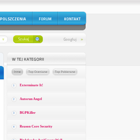
Exterminate It!
1
Autorun Angel
2
BGPKiller
3
Reason Core Security
4