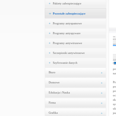
Pakiety zabezpieczające
Pozostałe zabezpieczające
Programy antyspamowe
Programy antyspyware
Programy antywirusowe
Szczepionki antywirusowe
Szyfrowanie danych
pr
Biuro
na
Pr
Domowe
po
pr
Edukacja i Nauka
oc
ek
Firma
sy
uk
Grafika
je