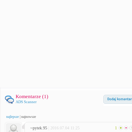
Komentarze (
1
)
ADS Scanner
najlepsze
|
najnowsze
~pytek.95
| 2016.07.04 11:25
1