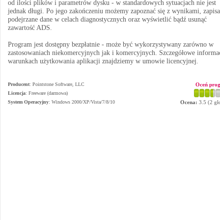
od ilości plików i parametrów dysku - w standardowych sytuacjach nie jest
jednak długi. Po jego zakończeniu możemy zapoznać się z wynikami, zapisa
podejrzane dane w celach diagnostycznych oraz wyświetlić bądź usunąć
zawartość ADS.
Program jest dostępny bezpłatnie - może być wykorzystywany zarówno w
zastosowaniach niekomercyjnych jak i komercyjnych. Szczegółowe informa
warunkach użytkowania aplikacji znajdziemy w umowie licencyjnej.
Producent
:
Pointstone Software, LLC
Oceń pro
Licencja
: Freeware (darmowa)
System Operacyjny
:
Windows 2000/XP/Vista/7/8/10
Ocena:
3.5
(
2
gł