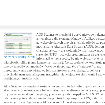
ADS Scanner to niewielki i dosyć nietypowy skane
antymalware dla systemu Windows. Aplikacja pozw
na wykrycie danych przypisanych do plików za po
mechanizmu Alternate Data Stream (ADS). Jest on
charakterystyczny dla woluminów sformatowanych
systemie NTFS - pozwala programistom na ukrycie
zobacz zrzuty ekranu
informacji w taki sposób, by nie wpływały one na
właściwości pliku (suma kontrolna, rozmiar). Coraz częściej wykorzystują 
twórcy szkodliwych modułów. Wykrywalność tego typu "sztuczek" przez
oprogramowanie antywirusowe jest stosunkowo niska, dlatego z pomocą
przychodzi nam specjalistyczne narzędzia, ułatwiające eksplorowanie i usuw
podejrzanych metadanych.
ADS Scanner wyposażony został w wygodny interfejs, oferujący trzy tryby
skanowania: przeszukiwanie folderu Windows, analizowanie wybranego prz
użytkownika katalogu oraz przeglądanie wszystkich napędów NTFS. W cel
odrzucenia potencjalnie nieszkodliwych treści zapisanych w ADS, należny
zaznaczyć opcję "Ignore safe ADS content". Czas skanowania jest uzależnio