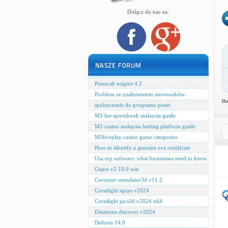
Dołącz do nas na:
Pointcab origins 4.2
Problem ze znalezieniem sterowników.
Il
spolszczenie do programu poser
M3 bet sportsbook malaysia guide
M3 casino malaysia betting platform guide
M3liveplay casino game categories
How to identify a genuine vca certificate
Usa erp software: what businesses need to know
Copre v2.10.0 win
Coventor semulator3d v11.2
Crosslight apsys v2024
Crosslight pics3d v2024 x64
Datamine.discover v2024
Deform 14.0