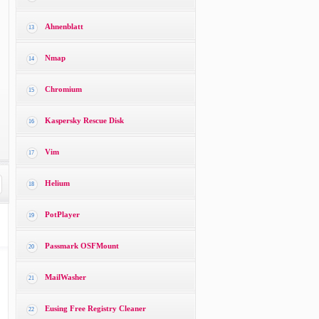
Ahnenblatt
13
Nmap
14
Chromium
15
Kaspersky Rescue Disk
16
Vim
17
Helium
18
PotPlayer
19
Passmark OSFMount
20
MailWasher
21
Eusing Free Registry Cleaner
22