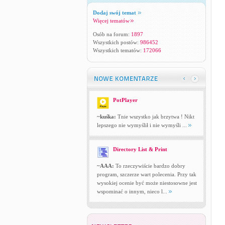
Dodaj swój temat
Więcej tematów
Osób na forum:
1897
Wszystkich postów:
986452
Wszystkich tematów:
172066
PotPlayer
~kuśka:
Tnie wszystko jak brzytwa ! Nikt
lepszego nie wymyślił i nie wymyśli ...
Directory List & Print
~AAA:
To rzeczywiście bardzo dobry
program, szczerze wart polecenia. Przy tak
wysokiej ocenie być może niestosowne jest
wspominać o innym, nieco l...