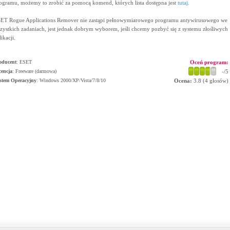
ogramu, możemy to zrobić za pomocą komend, których lista dostępna jest
tutaj
.
ET Rogue Applications Remover nie zastąpi pełnowymiarowego programu antywirusowego we
zystkich zadaniach, jest jednak dobrym wyborem, jeśli chcemy pozbyć się z systemu złośliwych
likacji.
oducent
:
ESET
Oceń program:
cencja
: Freeware (darmowa)
-
/5
stem Operacyjny
:
Windows 2000/XP/Vista/7/8/10
Ocena:
3.8
(
4
głosów)