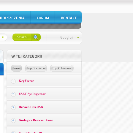
KeyFreeze
1
ESET SysInspector
2
Dr.Web LiveUSB
3
Auslogics Browser Care
4