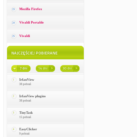
Mozilla Firefox
23
Vivaldi Portable
24
Vivaldi
25
IrfanView
1
38 pobrań
IrfanView plugins
2
38 pobrań
TinyTask
3
15 pobrań
EasyClicker
4
9 pobrań