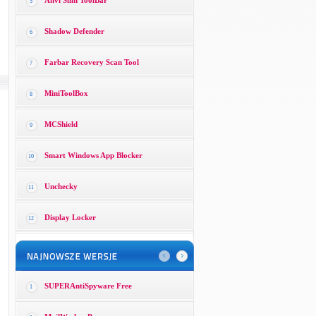
Anvi Slim ToolBar
5
Shadow Defender
6
Farbar Recovery Scan Tool
7
MiniToolBox
8
MCShield
9
Smart Windows App Blocker
10
Unchecky
11
Display Locker
12
SUPERAntiSpyware Free
1