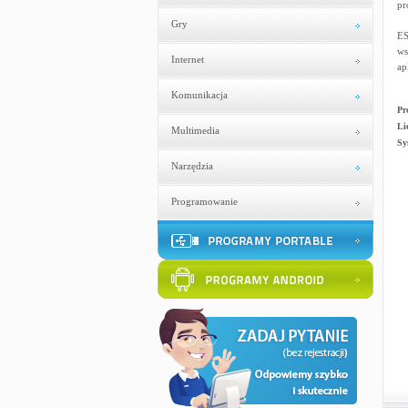
pr
Gry
ES
ws
Internet
ap
Komunikacja
Pr
Li
Multimedia
Sy
Narzędzia
Programowanie