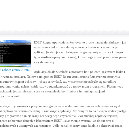
ESET Rogue Applications Remover to proste narzędzie, służące – jak
sama nazwa wskazuje – do wykrywania i usuwania szkodliwych
aplikacji (takich jak np. fałszywe programy antywirusowe i innego
typu złośliwe oprogramowanie), które mogą zostać przeoczone przez
zwykłe skanery.
zobacz zrzuty ekranu
Aplikacja działa w całości z poziomu linii poleceń, jest zatem lekka i
e wymaga instalacji. Należy pamiętać, że ESET Rogue Applications Remover nie zapewnia
mputerowi ciągłej ochrony – chcąc sprawdzić, czy w systemie nie zalęgło się szkodliwe
rogramowanie, należy każdorazowo przeskanować go testowanym programem. Plusem tego
związania jest zmniejszona szansa wystąpienia konfliktów z innymi aplikacjami
tywirusowymi.
terakcje użytkownika z programem ograniczone są do minimum; nasza rola streszcza się do
akceptowania warunków usługi i zamknięcia aplikacji. Możemy za to na bieżąco śledzić postęp
acy programu: od inicjalizacji orz wstępnego czyszczenia i ewentualnej naprawy rejestru,
przez pobieranie danych z laboratorium ESET i skanowanie systemu, aż do raportu o
nalezionych i usuniętych zagrożeniach. Jeśli jednak chcemy samodzielnie pokierować pracą