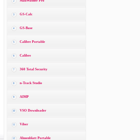
MailWasher Pro
2
GS-Calc
3
GS-Base
4
Calibre Portable
5
Calibre
6
360 Total Security
7
n-Track Studio
8
AIMP
9
VSO Downloader
10
Viber
11
Ahnenblatt Portable
12