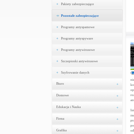
Pakiety zabezpieczające
Pozostałe zabezpieczające
Programy antyspamowe
Programy antyspyware
Programy antywirusowe
Szczepionki antywirusowe
Szyfrowanie danych
ni
Biuro
ko
op
ro
Domowe
an
Edukacja i Nauka
In
za
Firma
pr
po
Grafika
od