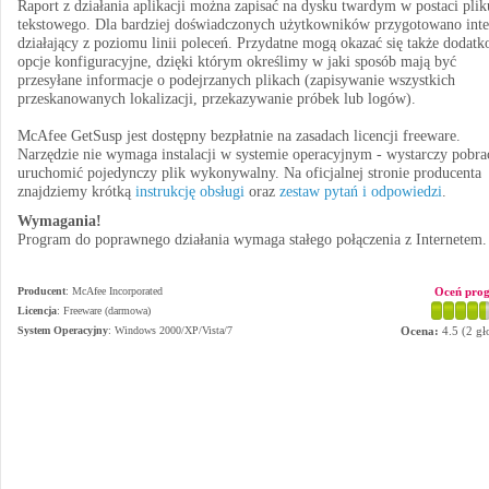
Raport z działania aplikacji można zapisać na dysku twardym w postaci plik
tekstowego. Dla bardziej doświadczonych użytkowników przygotowano inte
działający z poziomu linii poleceń. Przydatne mogą okazać się także dodat
opcje konfiguracyjne, dzięki którym określimy w jaki sposób mają być
przesyłane informacje o podejrzanych plikach (zapisywanie wszystkich
przeskanowanych lokalizacji, przekazywanie próbek lub logów).
McAfee GetSusp jest dostępny bezpłatnie na zasadach licencji freeware.
Narzędzie nie wymaga instalacji w systemie operacyjnym - wystarczy pobra
uruchomić pojedynczy plik wykonywalny. Na oficjalnej stronie producenta
znajdziemy krótką
instrukcję obsługi
oraz
zestaw pytań i odpowiedzi
.
Wymagania!
Program do poprawnego działania wymaga stałego połączenia z Internetem.
Producent
:
McAfee Incorporated
Oceń pro
Licencja
: Freeware (darmowa)
System Operacyjny
:
Windows 2000/XP/Vista/7
Ocena:
4.5
(
2
gł