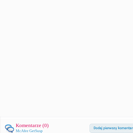
Komentarze (
0
)
McAfee GetSusp