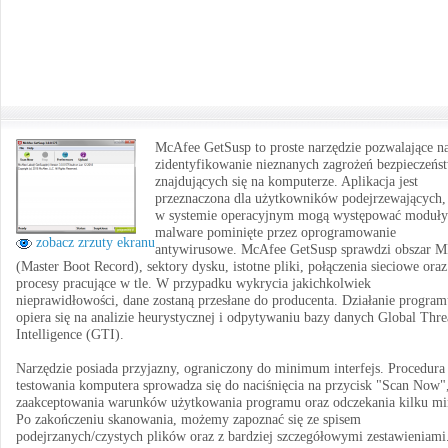
McAfee GetSusp to proste narzędzie pozwalające n
zidentyfikowanie nieznanych zagrożeń bezpieczeńs
znajdujących się na komputerze. Aplikacja jest
przeznaczona dla użytkowników podejrzewających,
w systemie operacyjnym mogą występować moduły
malware pominięte przez oprogramowanie
zobacz zrzuty ekranu
antywirusowe. McAfee GetSusp sprawdzi obszar 
(Master Boot Record), sektory dysku, istotne pliki, połączenia sieciowe oraz
procesy pracujące w tle. W przypadku wykrycia jakichkolwiek
nieprawidłowości, dane zostaną przesłane do producenta. Działanie progra
opiera się na analizie heurystycznej i odpytywaniu bazy danych Global Thre
Intelligence (GTI).
Narzędzie posiada przyjazny, ograniczony do minimum interfejs. Procedura
testowania komputera sprowadza się do naciśnięcia na przycisk "Scan Now"
zaakceptowania warunków użytkowania programu oraz odczekania kilku mi
Po zakończeniu skanowania, możemy zapoznać się ze spisem
podejrzanych/czystych plików oraz z bardziej szczegółowymi zestawieniami