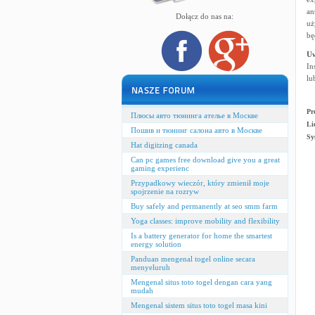
an
Dołącz do nas na:
uż
bę
U
In
lu
Pr
Плюсы авто тюнинга ателье в Москве
Li
Пошив и тюнинг салона авто в Москве
Sy
Hat digitzing canada
Can pc games free download give you a great
gaming experienc
Przypadkowy wieczór, który zmienił moje
spojrzenie na rozryw
Buy safely and permanently at seo smm farm
Yoga classes: improve mobility and flexibility
Is a battery generator for home the smartest
energy solution
Panduan mengenal togel online secara
menyeluruh
Mengenal situs toto togel dengan cara yang
mudah
Mengenal sistem situs toto togel masa kini