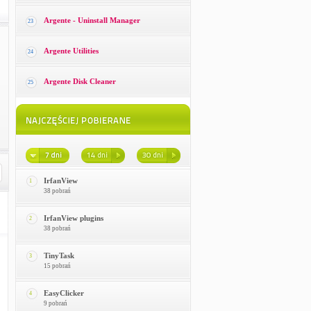
Argente - Uninstall Manager
23
Argente Utilities
24
Argente Disk Cleaner
25
IrfanView
1
38 pobrań
IrfanView plugins
2
38 pobrań
TinyTask
3
15 pobrań
EasyClicker
4
9 pobrań