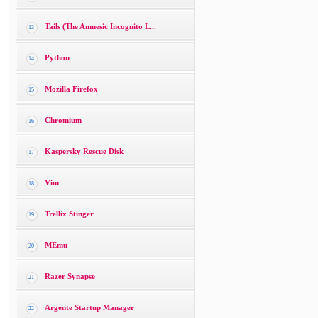
Tails (The Amnesic Incognito L...
13
Python
14
Mozilla Firefox
15
Chromium
16
Kaspersky Rescue Disk
17
Vim
18
Trellix Stinger
19
MEmu
20
Razer Synapse
21
Argente Startup Manager
22