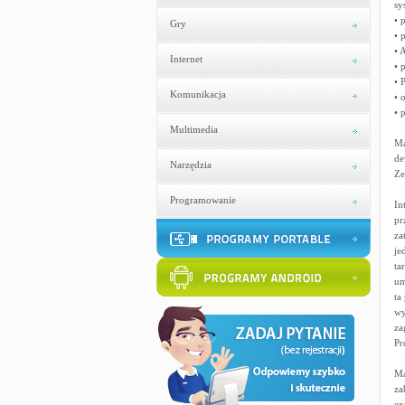
sy
• 
Gry
• 
• 
Internet
• 
• 
Komunikacja
• 
• 
Multimedia
Ma
de
Narzędzia
Ze
Programowanie
In
pr
za
je
ta
um
ta
wy
za
Pr
Ma
za
ex