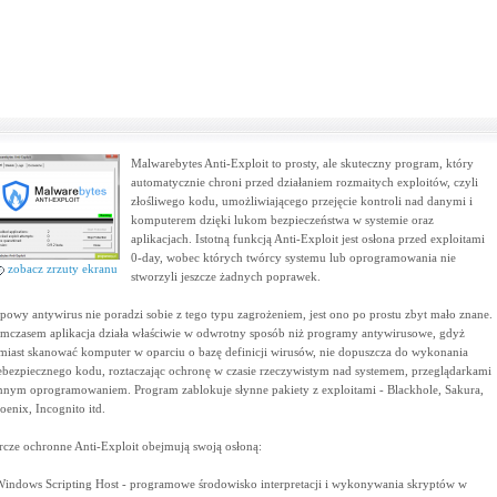
Malwarebytes Anti-Exploit to prosty, ale skuteczny program, który
automatycznie chroni przed działaniem rozmaitych exploitów, czyli
złośliwego kodu, umożliwiającego przejęcie kontroli nad danymi i
komputerem dzięki lukom bezpieczeństwa w systemie oraz
aplikacjach. Istotną funkcją Anti-Exploit jest osłona przed exploitami
0-day, wobec których twórcy systemu lub oprogramowania nie
zobacz zrzuty ekranu
stworzyli jeszcze żadnych poprawek.
powy antywirus nie poradzi sobie z tego typu zagrożeniem, jest ono po prostu zbyt mało znane.
mczasem aplikacja działa właściwie w odwrotny sposób niż programy antywirusowe, gdyż
miast skanować komputer w oparciu o bazę definicji wirusów, nie dopuszcza do wykonania
ebezpiecznego kodu, roztaczając ochronę w czasie rzeczywistym nad systemem, przeglądarkami
innym oprogramowaniem. Program zablokuje słynne pakiety z exploitami - Blackhole, Sakura,
oenix, Incognito itd.
rcze ochronne Anti-Exploit obejmują swoją osłoną:
Windows Scripting Host - programowe środowisko interpretacji i wykonywania skryptów w