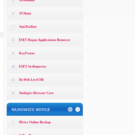
ScreenBlur
5
TCHunt
6
AntiToolbar
7
ESET Rogue Applications Remover
8
KeyFreeze
9
ESET SysInspector
10
Dr.Web LiveUSB
11
Auslogics Browser Care
12
IDrive Online Backup
1