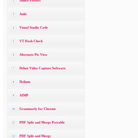
Adlice Protect
2
Anki
3
Visual Studio Code
4
VT Hash Check
5
Alternate Pic View
6
Debut Video Capture Software
7
Helium
8
AIMP
9
Grammarly for Chrome
10
PDF Split and Merge Portable
11
PDF Split and Merge
12