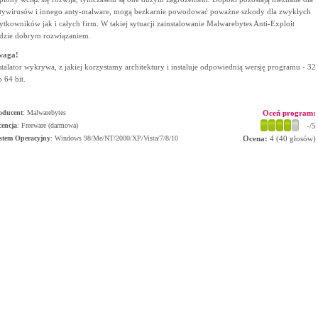
tywirusów i innego anty-malware, mogą bezkarnie powodować poważne szkody dla zwykłych
ytkowników jak i całych firm. W takiej sytuacji zainstalowanie Malwarebytes Anti-Exploit
dzie dobrym rozwiązaniem.
waga!
stalator wykrywa, z jakiej korzystamy architektury i instaluje odpowiednią wersję programu - 32
b 64 bit.
oducent
:
Malwarebytes
Oceń program:
cencja
: Freeware (darmowa)
-
/5
stem Operacyjny
:
Windows 98/Me/NT/2000/XP/Vista/7/8/10
Ocena:
4
(
40
głosów)