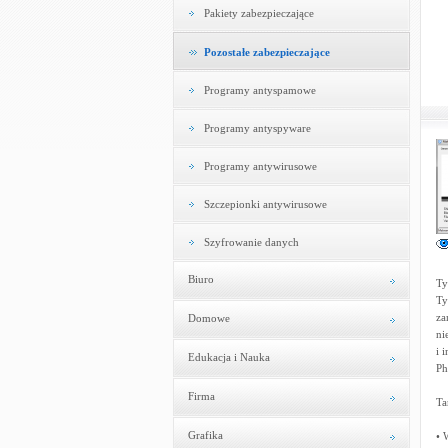
Pakiety zabezpieczające
Pozostałe zabezpieczające
Programy antyspamowe
Programy antyspyware
Programy antywirusowe
Szczepionki antywirusowe
Szyfrowanie danych
Biuro
Ty
Ty
za
Domowe
ni
i 
Edukacja i Nauka
Ph
Firma
Ta
Grafika
• 