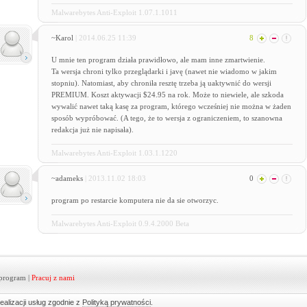
Malwarebytes Anti-Exploit 1.07.1.1011
~Karol
| 2014.06.25 11:39
8
U mnie ten program działa prawidłowo, ale mam inne zmartwienie.
Ta wersja chroni tylko przeglądarki i javę (nawet nie wiadomo w jakim
stopniu). Natomiast, aby chroniła resztę trzeba ją uaktywnić do wersji
PREMIUM. Koszt aktywacji $24.95 na rok. Może to niewiele, ale szkoda
wywalić nawet taką kasę za program, którego wcześniej nie można w żaden
sposób wypróbować. (A tego, że to wersja z ograniczeniem, to szanowna
redakcja już nie napisała).
Malwarebytes Anti-Exploit 1.03.1.1220
~adameks
| 2013.11.02 18:03
0
program po restarcie komputera nie da sie otworzyc.
Malwarebytes Anti-Exploit 0.9.4.2000 Beta
program
|
Pracuj z nami
ealizacji usług zgodnie z
Polityką prywatności
.