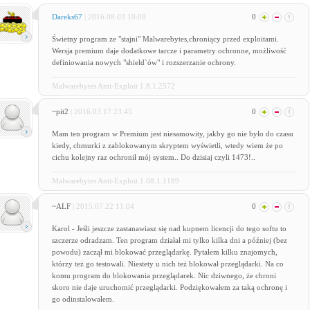
Dareks67
| 2016.08.03 10:08
0
Świetny program ze "stajni" Malwarebytes,chroniący przed exploitami.
Wersja premium daje dodatkowe tarcze i parametry ochronne, możliwość
definiowania nowych "shield`ów" i rozszerzanie ochrony.
Malwarebytes Anti-Exploit 1.8.1.2572
~pit2
| 2016.03.17 23:45
0
Mam ten program w Premium jest niesamowity, jakby go nie było do czasu
kiedy, chmurki z zablokowanym skryptem wyświetli, wtedy wiem że po
cichu kolejny raz ochronił mój system.. Do dzisiaj czyli 1473!..
Malwarebytes Anti-Exploit 1.08.1.1189
~ALF
| 2015.07.22 11:04
0
Karol - Jeśli jeszcze zastanawiasz się nad kupnem licencji do tego softu to
szczerze odradzam. Ten program działał mi tylko kilka dni a później (bez
powodu) zaczął mi blokować przeglądarkę. Pytałem kilku znajomych,
którzy też go testowali. Niestety u nich też blokował przeglądarki. Na co
komu program do blokowania przeglądarek. Nic dziwnego, że chroni
skoro nie daje uruchomić przeglądarki. Podziękowałem za taką ochronę i
go odinstalowałem.