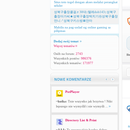
Situs toto togel dengan akses melalui perangkat
seluler
성북구출장콜걸♬30대↕텔레dob143↕성북구
출장아가씨★성북구출장떡치기㉷성북구출장
언니↗성북구키스방〓안마
Mabilis na pag-unlad ng online gaming sa
pilipinas
Dodaj swój temat
Więcej tematów
Osób na forum:
2743
Il
Wszystkich postów:
986376
Wszystkich tematów:
171977
PotPlayer
~kuśka:
Tnie wszystko jak brzytwa ! Nikt
lepszego nie wymyślił i nie wymyśli ...
Directory List & Print
n
~AAA:
To rzeczywiście bardzo dobry