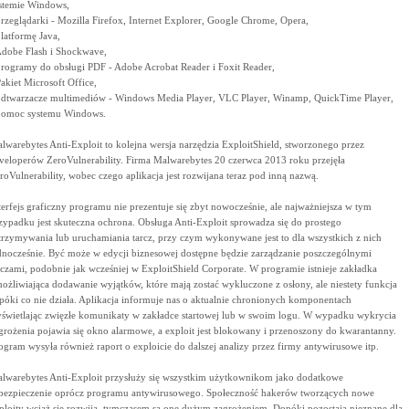
stemie Windows,
przeglądarki - Mozilla Firefox, Internet Explorer, Google Chrome, Opera,
platformę Java,
Adobe Flash i Shockwave,
programy do obsługi PDF - Adobe Acrobat Reader i Foxit Reader,
Pakiet Microsoft Office,
odtwarzacze multimediów - Windows Media Player, VLC Player, Winamp, QuickTime Player,
pomoc systemu Windows.
lwarebytes Anti-Exploit to kolejna wersja narzędzia ExploitShield, stworzonego przez
veloperów ZeroVulnerability. Firma Malwarebytes 20 czerwca 2013 roku przejęła
roVulnerability, wobec czego aplikacja jest rozwijana teraz pod inną nazwą.
terfejs graficzny programu nie prezentuje się zbyt nowocześnie, ale najważniejsza w tym
zypadku jest skuteczna ochrona. Obsługa Anti-Exploit sprowadza się do prostego
trzymywania lub uruchamiania tarcz, przy czym wykonywane jest to dla wszystkich z nich
dnocześnie. Być może w edycji biznesowej dostępne będzie zarządzanie poszczególnymi
rczami, podobnie jak wcześniej w ExploitShield Corporate. W programie istnieje zakładka
ożliwiająca dodawanie wyjątków, które mają zostać wykluczone z osłony, ale niestety funkcja
 póki co nie działa. Aplikacja informuje nas o aktualnie chronionych komponentach
świetlając zwięzłe komunikaty w zakładce startowej lub w swoim logu. W wypadku wykrycia
grożenia pojawia się okno alarmowe, a exploit jest blokowany i przenoszony do kwarantanny.
ogram wysyła również raport o exploicie do dalszej analizy przez firmy antywirusowe itp.
lwarebytes Anti-Exploit przysłuży się wszystkim użytkownikom jako dodatkowe
bezpieczenie oprócz programu antywirusowego. Społeczność hakerów tworzących nowe
ploity wciąż się rozwija, tymczasem są one dużym zagrożeniem. Dopóki pozostają nieznane dla