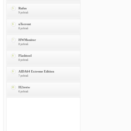
Rufus
5
9 pobrań
uTorrent
6
8 pobrań
HWMonitor
7
8 pobrań
Flashtool
8
8 pobrań
AIDA64 Extreme Edition
9
7 pobrań
H2testw
10
6 pobrań