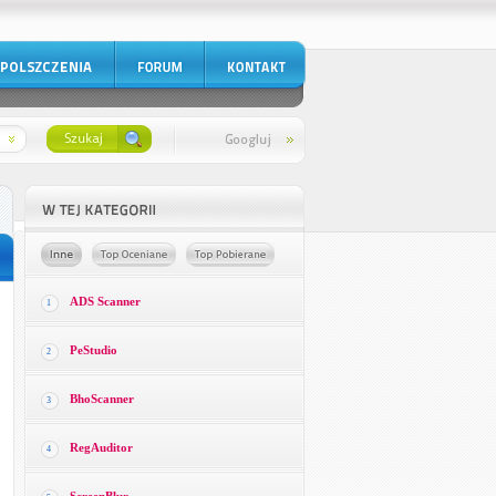
ADS Scanner
1
PeStudio
2
BhoScanner
3
RegAuditor
4