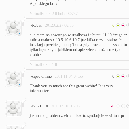
A polskiego braki
VirtualBox 4.2.0 build 80737
~Rebus
| 2012.02.27 02:15
6
a ja mam najnowszego wirtualboxa i ubuntu 11.10 śmiga aż
miło a makos x 10.5 10.6 10.7 już kilka razy instalowałem
instalacja przebiega pomyślnie a gdy uruchamiam system to
tylko logo z tym jabłkiem od aple wiecie może co z tym
zrobić?
VirtualBox 4.1.8
~cipro online
| 2011.11.04 04:55
0
Thank you so much for this great webite! It is very
informative.
~BLACHA
| 2011.05.16 15:03
-6
jak macie problem z virtual box to spróbujcie w virtual pc