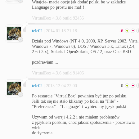
Witajcie- macie opcje jak dodać polski bo w zakładce
Language po prostu nie ma!!!!
VirtualBox 4.3.8 build 92456
tele02
| 2014.01.18 21:18
-6
Działa pod Windows (NT 4.0, 2000, XP, Server 2003, Vista,
Windows 7, Windows 8), DOS / Windows 3.x, Linux (2.4,
2.6 i 3.x), Solaris i OpenSolaris, OS / 2, oraz OpenBSD.
pozdrawiam ...
VirtualBox 4.3.6 build 91406
tele02
| 2013.12.04 22:00
0
Po restarcie "VirtualBox" powinien być już po polsku.
Jeśli tak się nie stało klikamy po kolei na "File" -
"Preferences" - "Language" i wybieramy język polski.
Używam od wersji 4.2.2 i nie miałem problemów
z językiem polskim, choć jakość spolszczenia - pozostawia
wiele
do życzenia.