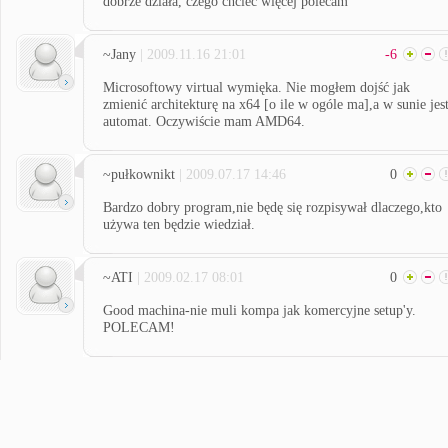
dobrze działa, czego chcieć więcej polecam
~Jany
| 2009.11.16 21:01
-6
Microsoftowy virtual wymięka. Nie mogłem dojść jak
zmienić architekturę na x64 [o ile w ogóle ma],a w sunie jes
automat. Oczywiście mam AMD64.
~pułkownikt
| 2009.07.17 14:46
0
Bardzo dobry program,nie będę się rozpisywał dlaczego,kto
używa ten będzie wiedział.
~ATI
| 2009.02.17 08:01
0
Good machina-nie muli kompa jak komercyjne setup'y.
POLECAM!