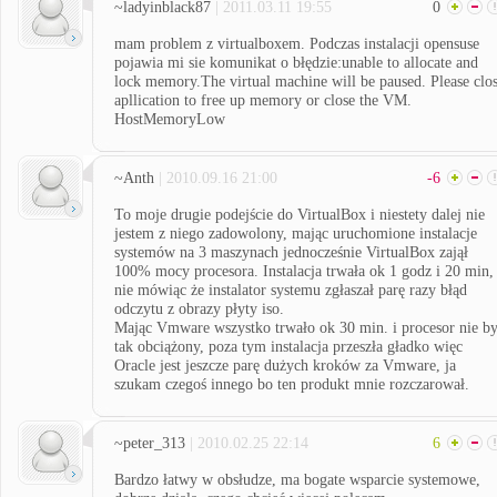
~ladyinblack87
| 2011.03.11 19:55
0
mam problem z virtualboxem. Podczas instalacji opensuse
pojawia mi sie komunikat o błędzie:unable to allocate and
lock memory.The virtual machine will be paused. Please clo
apllication to free up memory or close the VM.
HostMemoryLow
~Anth
| 2010.09.16 21:00
-6
To moje drugie podejście do VirtualBox i niestety dalej nie
jestem z niego zadowolony, mając uruchomione instalacje
systemów na 3 maszynach jednocześnie VirtualBox zajął
100% mocy procesora. Instalacja trwała ok 1 godz i 20 min,
nie mówiąc że instalator systemu zgłaszał parę razy błąd
odczytu z obrazy płyty iso.
Mając Vmware wszystko trwało ok 30 min. i procesor nie by
tak obciążony, poza tym instalacja przeszła gładko więc
Oracle jest jeszcze parę dużych kroków za Vmware, ja
szukam czegoś innego bo ten produkt mnie rozczarował.
~peter_313
| 2010.02.25 22:14
6
Bardzo łatwy w obsłudze, ma bogate wsparcie systemowe,