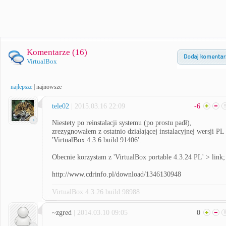
Komentarze (
16
)
VirtualBox
najlepsze
|
najnowsze
tele02
| 2015.03.16 22:09
-6
Niestety po reinstalacji systemu (po prostu padł),
zrezygnowałem z ostatnio działającej instalacyjnej wersji PL
'VirtualBox 4.3.6 build 91406'.
Obecnie korzystam z 'VirtualBox portable 4.3.24 PL' > link;
http://www.cdrinfo.pl/download/1346130948
VirtualBox 4.3.26 build 98988
~zgred
| 2014.03.10 09:05
0