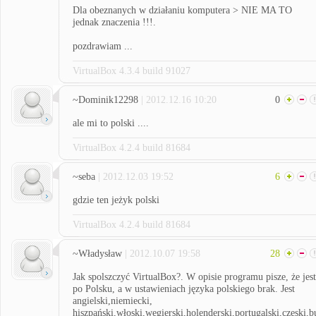
Dla obeznanych w działaniu komputera > NIE MA TO
jednak znaczenia !!!.
pozdrawiam ...
VirtualBox 4.3.4 build 91027
~Dominik12298
| 2012.12.16 10:20
0
ale mi to polski ....
VirtualBox 4.2.4 build 81684
~seba
| 2012.12.03 19:52
6
gdzie ten jeżyk polski
VirtualBox 4.2.4 build 81684
~Władysław
| 2012.10.07 19:58
28
Jak spolszczyć VirtualBox?. W opisie programu pisze, że jest
po Polsku, a w ustawieniach języka polskiego brak. Jest
angielski,niemiecki,
hiszpański,włoski,węgierski,holenderski,portugalski,czeski,bu