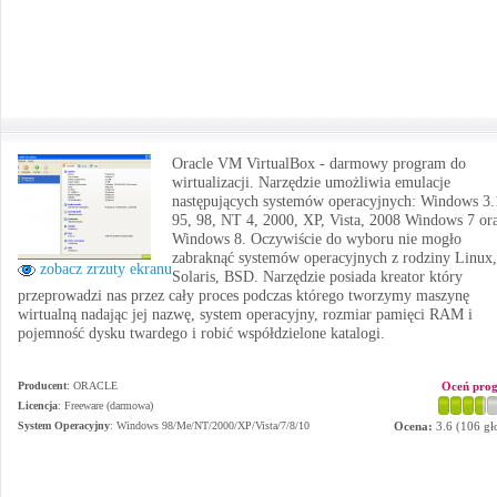
Oracle VM VirtualBox - darmowy program do
wirtualizacji. Narzędzie umożliwia emulacje
następujących systemów operacyjnych: Windows 3.
95, 98, NT 4, 2000, XP, Vista, 2008 Windows 7 or
Windows 8. Oczywiście do wyboru nie mogło
zabraknąć systemów operacyjnych z rodziny Linux,
zobacz zrzuty ekranu
Solaris, BSD. Narzędzie posiada kreator który
przeprowadzi nas przez cały proces podczas którego tworzymy maszynę
wirtualną nadając jej nazwę, system operacyjny, rozmiar pamięci RAM i
pojemność dysku twardego i robić współdzielone katalogi.
Producent
:
ORACLE
Oceń pro
Licencja
: Freeware (darmowa)
System Operacyjny
:
Windows 98/Me/NT/2000/XP/Vista/7/8/10
Ocena:
3.6
(
106
gł