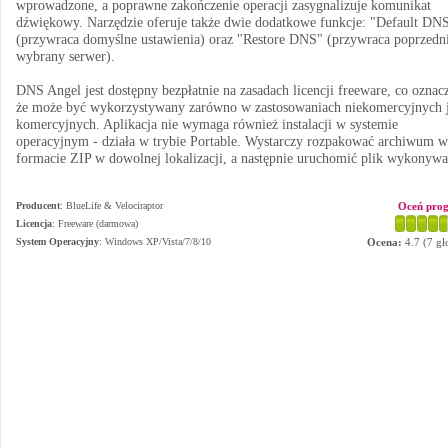
wprowadzone, a poprawne zakończenie operacji zasygnalizuje komunikat
dźwiękowy. Narzędzie oferuje także dwie dodatkowe funkcje: "Default DN
(przywraca domyślne ustawienia) oraz "Restore DNS" (przywraca poprzedn
wybrany serwer).
DNS Angel jest dostępny bezpłatnie na zasadach licencji freeware, co oznac
że może być wykorzystywany zarówno w zastosowaniach niekomercyjnych j
komercyjnych. Aplikacja nie wymaga również instalacji w systemie
operacyjnym - działa w trybie Portable. Wystarczy rozpakować archiwum w
formacie ZIP w dowolnej lokalizacji, a następnie uruchomić plik wykonywa
Producent
:
BlueLife & Velociraptor
Oceń pro
Licencja
: Freeware (darmowa)
System Operacyjny
:
Windows XP/Vista/7/8/10
Ocena:
4.7
(
7
gł