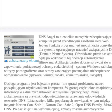
DNS Angel to niewielkie narzędzie zabezpieczające
komputer przed szkodliwymi zasobami sieci Web.
Jedyną funkcją programu jest modyfikacja domyśl
dla systemu operacyjnego ustawień związanych z 
(Domain Name System). Odwiedzane przez nas adr
będą po wykonaniu tej operacji automatycznie
zobacz zrzuty ekranu
filtrowane. Aplikacja bardzo dobrze sprawdzi się w
zapewnieniu podstawowej ochrony rodzicielskiej - system Windows zabloku
witryny pornograficzne oraz strony zawierające potencjalnie niebezpieczne
oprogramowanie (spyware, wirusy, robaki, konie trojańskie, skrypty).
Obsługa programu jest bajecznie prosta - nie sprawi problemów nawet
początkującym użytkownikom komputera. W górnej części okna znajdziem
informacje o aktualnych ustawieniach systemu operacyjnego. Niżej
zlokalizowane są przyciski odpowiedzialne za ustawianie odpowiednich
serwerów DNS. Lista zawiera kilka popularnych rozwiązań, w tym między
innymi: Norton Con. Safe 1, Norton Con. Safe 2, Open DNS Family, Meta
DNS. Po naciśnięciu na wybraną opcję, zmiany zostaną automatycznie