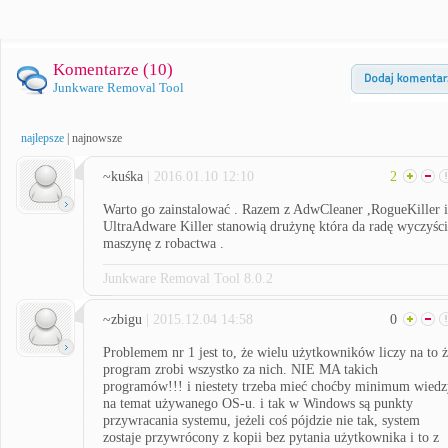
Komentarze (
10
)
Junkware Removal Tool
najlepsze
|
najnowsze
~kuśka
| 2016.01.10 12:10
2
Warto go zainstalować . Razem z AdwCleaner ,RogueKiller i
UltraAdware Killer stanowią drużynę która da radę wyczyśc
maszynę z robactwa .
Junkware Removal Tool 8.0.2
~zbigu
| 2015.12.04 14:58
0
Problemem nr 1 jest to, że wielu użytkowników liczy na to 
program zrobi wszystko za nich. NIE MA takich
programów!!! i niestety trzeba mieć choćby minimum wiedz
na temat używanego OS-u. i tak w Windows są punkty
przywracania systemu, jeżeli coś pójdzie nie tak, system
zostaje przywrócony z kopii bez pytania użytkownika i to z