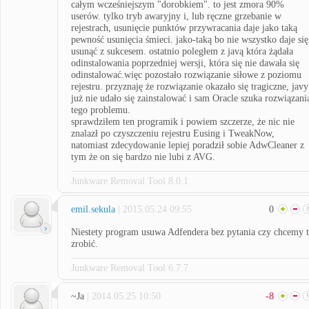
całym wcześniejszym "dorobkiem". to jest zmora 90%
userów. tylko tryb awaryjny i, lub ręczne grzebanie w
rejestrach, usunięcie punktów przywracania daje jako taką
pewność usunięcia śmieci. jako-taką bo nie wszystko daje się
usunąć z sukcesem. ostatnio poległem z javą która żądała
odinstalowania poprzedniej wersji, która się nie dawała się
odinstalować.więc pozostało rozwiązanie siłowe z poziomu
rejestru. przyznaję że rozwiązanie okazało się tragiczne, javy
już nie udało się zainstalować i sam Oracle szuka rozwiązani
tego problemu.
sprawdziłem ten programik i powiem szczerze, że nic nie
znalazł po czyszczeniu rejestru Eusing i TweakNow,
natomiast zdecydowanie lepiej poradził sobie AdwCleaner z
tym że on się bardzo nie lubi z AVG.
Junkware Removal Tool 8.0.1
emil.sekula
| 2015.05.24 09:55
0
Niestety program usuwa Adfendera bez pytania czy chcemy 
zrobić.
Junkware Removal Tool 6.7.7
~Ja
| 2014.05.25 10:50
-8