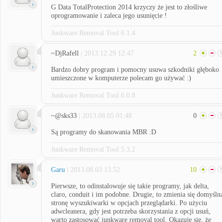
G Data TotalProtection 2014 krzyczy że jest to złośliwe
oprogramowanie i zaleca jego usunięcie !
Junkware Removal Tool 6.1.4
~DjRafell
| 2013.12.29 12:47
2
Bardzo dobry program i pomocny usuwa szkodniki głęboko
umieszczone w komputerze polecam go używać :)
Junkware Removal Tool 6.0.8
~@sks33
| 2013.08.05 01:48
0
Są programy do skanowania MBR :D
Junkware Removal Tool 5.3.2
Garu
| 2013.08.03 13:52
10
Pierwsze, to odinstalowuje się takie programy, jak delta,
claro, conduit i im podobne. Drugie, to zmienia się domyśln
stronę wyszukiwarki w opcjach przeglądarki. Po użyciu
adwcleanera, gdy jest potrzeba skorzystania z opcji usuń,
warto zastosować junkware removal tool. Okazuje się, że