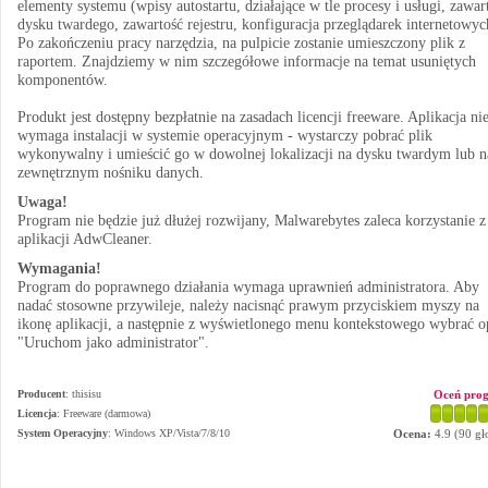
elementy systemu (wpisy autostartu, działające w tle procesy i usługi, zawar
dysku twardego, zawartość rejestru, konfiguracja przeglądarek internetowyc
Po zakończeniu pracy narzędzia, na pulpicie zostanie umieszczony plik z
raportem. Znajdziemy w nim szczegółowe informacje na temat usuniętych
komponentów.
Produkt jest dostępny bezpłatnie na zasadach licencji freeware. Aplikacja ni
wymaga instalacji w systemie operacyjnym - wystarczy pobrać plik
wykonywalny i umieścić go w dowolnej lokalizacji na dysku twardym lub n
zewnętrznym nośniku danych.
Uwaga!
Program nie będzie już dłużej rozwijany, Malwarebytes zaleca korzystanie z
aplikacji AdwCleaner.
Wymagania!
Program do poprawnego działania wymaga uprawnień administratora. Aby
nadać stosowne przywileje, należy nacisnąć prawym przyciskiem myszy na
ikonę aplikacji, a następnie z wyświetlonego menu kontekstowego wybrać o
"Uruchom jako administrator".
Producent
:
thisisu
Oceń pro
Licencja
: Freeware (darmowa)
System Operacyjny
:
Windows XP/Vista/7/8/10
Ocena:
4.9
(
90
gł