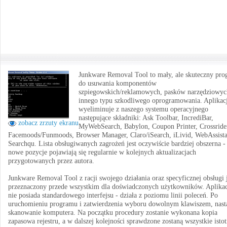
Junkware Removal Tool to mały, ale skuteczny pr
do usuwania komponentów
szpiegowskich/reklamowych, pasków narzędziowyc
innego typu szkodliwego oprogramowania. Aplikac
wyeliminuje z naszego systemu operacyjnego
następujące składniki: Ask Toolbar, IncrediBar,
zobacz zrzuty ekranu
MyWebSearch, Babylon, Coupon Printer, Crossride
Facemoods/Funmoods, Browser Manager, Claro/iSearch, iLivid, WebAssista
Searchqu. Lista obsługiwanych zagrożeń jest oczywiście bardziej obszerna -
nowe pozycje pojawiają się regularnie w kolejnych aktualizacjach
przygotowanych przez autora.
Junkware Removal Tool z racji swojego działania oraz specyficznej obsługi j
przeznaczony przede wszystkim dla doświadczonych użytkowników. Aplikac
nie posiada standardowego interfejsu - działa z poziomu linii poleceń. Po
uruchomieniu programu i zatwierdzenia wyboru dowolnym klawiszem, nast
skanowanie komputera. Na początku procedury zostanie wykonana kopia
zapasowa rejestru, a w dalszej kolejności sprawdzone zostaną wszystkie isto