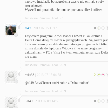
naprawa instalacji, bo zagrożenia często nie omijają strefy
rozruchowej.
Wyszedł mi poradnik, ale tout ce que vous allez l'utiliser.
Junkware Removal Tool 5.3.1
al49
| 2013.07.15 11:13
0
Używałem programu AdwCleaner i nawet kilka krotnie i
Delta Home dalej mi siedzi w przeglądarkach. Najgorsze jest
to że nie wiem przy aktualnianiu którego programu ta Delta
mi sie dostała do laptopa z Widows 7, te same programy
uaktualniam w PC z Vistą i w tym komputerze na razie Delt
nie mam.
Junkware Removal Tool 5.0.9
~sks33
| 2013.07.15 04:58
2
@al49 AdwCleaner radzi sobie z Delta toolbar!
Junkware Removal Tool 5.0.9
~al49
| 2013.07.09 14:59
0