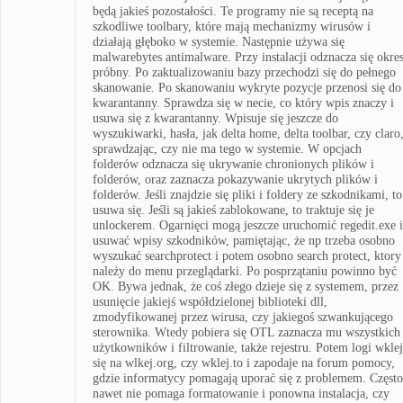
będą jakieś pozostałości. Te programy nie są receptą na
szkodliwe toolbary, które mają mechanizmy wirusów i
działają głęboko w systemie. Następnie używa się
malwarebytes antimalware. Przy instalacji odznacza się okre
próbny. Po zaktualizowaniu bazy przechodzi się do pełnego
skanowanie. Po skanowaniu wykryte pozycje przenosi się do
kwarantanny. Sprawdza się w necie, co który wpis znaczy i
usuwa się z kwarantanny. Wpisuje się jeszcze do
wyszukiwarki, hasła, jak delta home, delta toolbar, czy claro
sprawdzając, czy nie ma tego w systemie. W opcjach
folderów odznacza się ukrywanie chronionych plików i
folderów, oraz zaznacza pokazywanie ukrytych plików i
folderów. Jeśli znajdzie się pliki i foldery ze szkodnikami, to
usuwa się. Jeśli są jakieś zablokowane, to traktuje się je
unlockerem. Ogarnięci mogą jeszcze uruchomić regedit.exe i
usuwać wpisy szkodników, pamiętając, że np trzeba osobno
wyszukać searchprotect i potem osobno search protect, ktory
należy do menu przeglądarki. Po posprzątaniu powinno być
OK. Bywa jednak, że coś złego dzieje się z systemem, przez
usunięcie jakiejś współdzielonej biblioteki dll,
zmodyfikowanej przez wirusa, czy jakiegoś szwankującego
sterownika. Wtedy pobiera się OTL zaznacza mu wszystkich
użytkowników i filtrowanie, także rejestru. Potem logi wkle
się na wlkej.org, czy wklej.to i zapodaje na forum pomocy,
gdzie informatycy pomagają uporać się z problemem. Często
nawet nie pomaga formatowanie i ponowna instalacja, czy