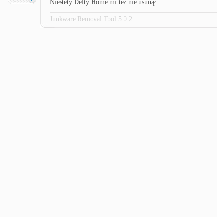
Niestety Delty Home mi też nie usunął
Junkware Removal Tool 5.0.2