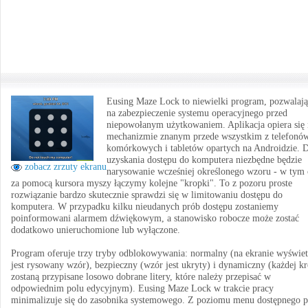
Eusing Maze Lock to niewielki program, pozwalaj
na zabezpieczenie systemu operacyjnego przed
niepowołanym użytkowaniem. Aplikacja opiera się 
mechanizmie znanym przede wszystkim z telefonó
komórkowych i tabletów opartych na Androidzie. 
uzyskania dostępu do komputera niezbędne będzie
zobacz zrzuty ekranu
narysowanie wcześniej określonego wzoru - w tym 
za pomocą kursora myszy łączymy kolejne "kropki". To z pozoru proste
rozwiązanie bardzo skutecznie sprawdzi się w limitowaniu dostępu do
komputera. W przypadku kilku nieudanych prób dostępu zostaniemy
poinformowani alarmem dźwiękowym, a stanowisko robocze może zostać
dodatkowo unieruchomione lub wyłączone.
Program oferuje trzy tryby odblokowywania: normalny (na ekranie wyświet
jest rysowany wzór), bezpieczny (wzór jest ukryty) i dynamiczny (każdej k
zostaną przypisane losowo dobrane litery, które należy przepisać w
odpowiednim polu edycyjnym). Eusing Maze Lock w trakcie pracy
minimalizuje się do zasobnika systemowego. Z poziomu menu dostępnego 