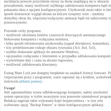
naciśnięciu prawym przyciskiem myszy na ikonę znajdującą się w obszarze
powiadomień, mamy możliwość szybkiego zablokowania komputera bądź te
pokazania okna z opcjami konfiguracyjnymi. Użytkownik może także w łat
sposób dostosować wygląd ekranu na którym rysujemy wzór - ustalimy
domyślny obraz tła, włączymy/wyłączymy animacje bądź też uaktywnimy t
przezroczystości.
Pozostałe cechy programu:
• możliwość określania limitów czasowych dotyczących automatycznego
blokowania komputera i wyłączania monitora,
• kilka sposób informowania użytkownika (sygnał dźwiękowy, komunikat),
• trzy predefiniowane rodzaje obszaru rysowania (3x3, 4x4, 5x5),
• szybkie dodawanie aplikacji do autostartu Windows,
• opcjonalnie rozłączanie z Internetem w przypadku zablokowania komputer
• wyświetlanie daty i czasu na ekranie logowania,
• możliwość zablokowania klawiatury.
Eusing Maze Lock jest dostępny bezpłatnie na zasadach licencji freeware. P
rozpoczęciem pracy z programem, warto zapoznać się z krótkim, aczkolwie
treściwym
plikiem pomocy
.
Uwaga!
Jeśli zapomnieliśmy wzoru odblokowującego komputer, należy uruchomić
system operacyjny w trybie awaryjnym oraz ponownie zainstalować progra
Redakcja sugeruje także wykonanie kopii bezpieczeństwa - w tym celu
wybieramy opcję "Backup Pattern" w oknie konfiguracyjnym aplikacji.