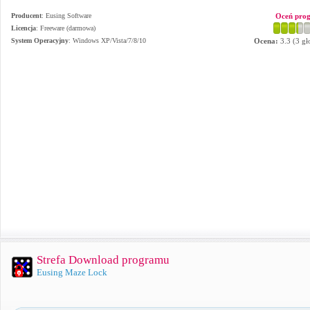
Producent
:
Eusing Software
Oceń pro
Licencja
: Freeware (darmowa)
System Operacyjny
:
Windows XP/Vista/7/8/10
Ocena:
3.3
(
3
gł
Strefa Download programu
Eusing Maze Lock