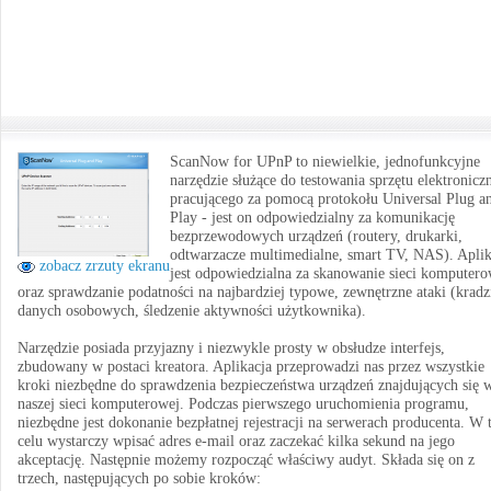
ScanNow for UPnP to niewielkie, jednofunkcyjne
narzędzie służące do testowania sprzętu elektronicz
pracującego za pomocą protokołu Universal Plug a
Play - jest on odpowiedzialny za komunikację
bezprzewodowych urządzeń (routery, drukarki,
odtwarzacze multimedialne, smart TV, NAS). Aplik
zobacz zrzuty ekranu
jest odpowiedzialna za skanowanie sieci komputero
oraz sprawdzanie podatności na najbardziej typowe, zewnętrzne ataki (kradz
danych osobowych, śledzenie aktywności użytkownika).
Narzędzie posiada przyjazny i niezwykle prosty w obsłudze interfejs,
zbudowany w postaci kreatora. Aplikacja przeprowadzi nas przez wszystkie
kroki niezbędne do sprawdzenia bezpieczeństwa urządzeń znajdujących się 
naszej sieci komputerowej. Podczas pierwszego uruchomienia programu,
niezbędne jest dokonanie bezpłatnej rejestracji na serwerach producenta. W
celu wystarczy wpisać adres e-mail oraz zaczekać kilka sekund na jego
akceptację. Następnie możemy rozpocząć właściwy audyt. Składa się on z
trzech, następujących po sobie kroków: