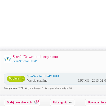
Strefa Download programu
ScanNow for UPnP
ScanNow for UPnP 1.0.0.0
Wersja stabilna
5.97 MB | 2013-02-
Ilość pobrań: 1229
| W tym miesiącu: 0 | W poprzednim miesiącu: 55
0