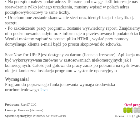
• Na początku należy podać adresy IP brane pod uwagę. Jeśli interesuje nas
sprawdzenie tylko jednego urządzenia, musimy wpisać w polach adres
początkowy/końcowy te same liczby.
• Uruchomione zostanie skanowanie sieci oraz identyfikacja i klasyfikacja
sprzętu.
• Po zakończeniu pracy programu, zostanie wyświetlony raport. Znajdziem
nim podsumowanie audytu oraz informacje o przetestowanych podatnościac
Wyniki możemy zapisać w postaci pliku HTML, wysłać przy pomocy
domyślnego klienta e-mail bądź po prostu skopiować do schowka.
ScanNow for UPnP jest dostępny za darmo (licencja freeware). Aplikacja m
być wykorzystywana zarówno w zastosowaniach niekomercyjnych jak i
komercyjnych. Całość jest gotowa do pracy zaraz po pobraniu na dysk twar
nie jest konieczna instalacja programu w systemie operacyjnym.
Wymagania!
Program do poprawnego funkcjonowania wymaga środowiska
uruchomieniowego
Java
.
Producent
:
Rapid7 LLC
Oceń pro
Licencja
: Freeware (darmowa)
System Operacyjny
:
Windows XP/Vista/7/8/10
Ocena:
2.5
(
2
gł