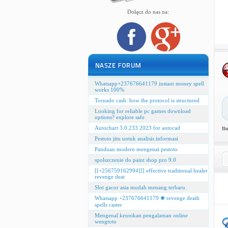
Dołącz do nas na:
Whatsapp+237676641179 instant money spell
works 100%
Tornado cash: how the protocol is structured
Looking for reliable pc games download
options? explore safe
Autochart 3.0.233 2023 for autocad
Il
Pestoto jitu untuk analisis informasi
Panduan modern mengenai pestoto
spolszczenie do paint shop pro 9.0
[[+256759162994]]] effective traditional healer
revenge deat
Slot gacor asia mudah menang terbaru
Whatsapp +237676641179 ✺ revenge death
spells caster
Mengenal keunikan pengalaman online
wengtoto