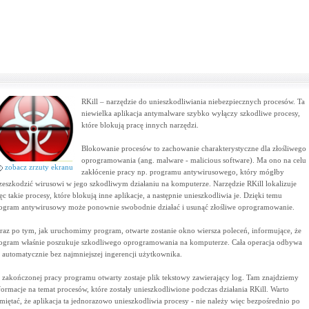
RKill – narzędzie do unieszkodliwiania niebezpiecznych procesów. Ta
niewielka aplikacja antymalware szybko wyłączy szkodliwe procesy,
które blokują pracę innych narzędzi.
Blokowanie procesów to zachowanie charakterystyczne dla złośliwego
oprogramowania (ang. malware - malicious software). Ma ono na celu
zobacz zrzuty ekranu
zakłócenie pracy np. programu antywirusowego, który mógłby
zeszkodzić wirusowi w jego szkodliwym działaniu na komputerze. Narzędzie RKill lokalizuje
ęc takie procesy, które blokują inne aplikacje, a następnie unieszkodliwia je. Dzięki temu
ogram antywirusowy może ponownie swobodnie działać i usunąć złośliwe oprogramowanie.
raz po tym, jak uruchomimy program, otwarte zostanie okno wiersza poleceń, informujące, że
ogram właśnie poszukuje szkodliwego oprogramowania na komputerze. Cała operacja odbywa
ę automatycznie bez najmniejszej ingerencji użytkownika.
 zakończonej pracy programu otwarty zostaje plik tekstowy zawierający log. Tam znajdziemy
formacje na temat procesów, które zostały unieszkodliwione podczas działania RKill. Warto
miętać, że aplikacja ta jednorazowo unieszkodliwia procesy - nie należy więc bezpośrednio po