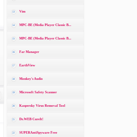
Vim
13
MPC-BE (Media Player Classic B...
14
MPC-BE (Media Player Classic B...
15
Far Manager
16
EarthView
17
Monkey′s Audio
18
Microsoft Safety Scanner
19
Kaspersky Virus Removal Tool
20
Dr.WEB CureIt!
21
SUPERAntiSpyware Free
22