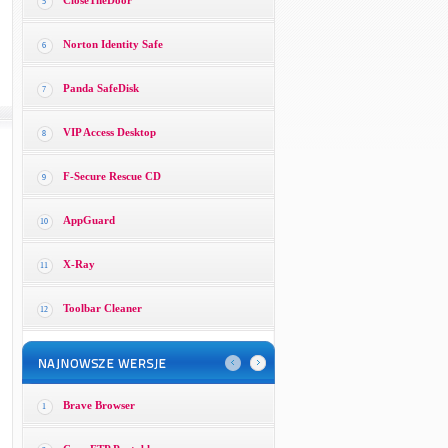
CloseTheDoor
5
Norton Identity Safe
6
Panda SafeDisk
7
VIP Access Desktop
8
F-Secure Rescue CD
9
AppGuard
10
X-Ray
11
Toolbar Cleaner
12
Brave Browser
1