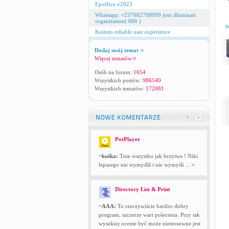
Epoffice v2023
Whatsapp: +237682708999 join illuminati
organization( 666 )
n
Koitoto reliable user experience
Dodaj swój temat
Więcej tematów
Osób na forum:
1654
Wszystkich postów:
986540
Wszystkich tematów:
172081
PotPlayer
~kuśka:
Tnie wszystko jak brzytwa ! Nikt
lepszego nie wymyślił i nie wymyśli ...
Directory List & Print
~AAA:
To rzeczywiście bardzo dobry
program, szczerze wart polecenia. Przy tak
wysokiej ocenie być może niestosowne jest