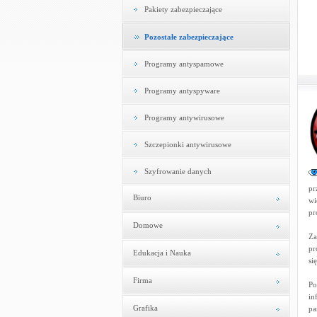
Pakiety zabezpieczające
Pozostałe zabezpieczające
Programy antyspamowe
Programy antyspyware
Programy antywirusowe
Szczepionki antywirusowe
Szyfrowanie danych
pr
Biuro
wi
pr
Domowe
Za
pr
Edukacja i Nauka
si
Firma
Po
in
Grafika
pa