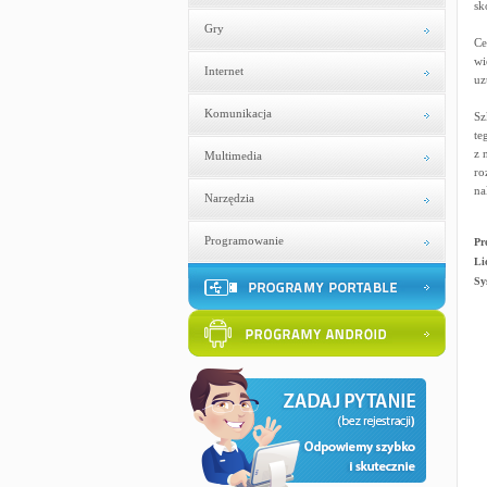
sk
Gry
Ce
wi
Internet
uz
Komunikacja
Sz
te
z 
Multimedia
ro
na
Narzędzia
Programowanie
Pr
Li
Sy