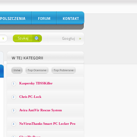
Kaspersky TDSSKiller
1
Chris PC-Lock
2
Avira AntiVir Rescue System
3
NoVirusThanks Smart PC Locker Pro
4