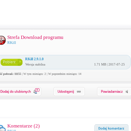
Strefa Download programu
RKill
RKill 2.9.1.0
Wersja stabilna
1.71 MB | 2017-07-25
ość pobrań: 11155
| W tym miesiącu: 2 | W poprzednim miesiącu: 14
0
Komentarze (
2
)