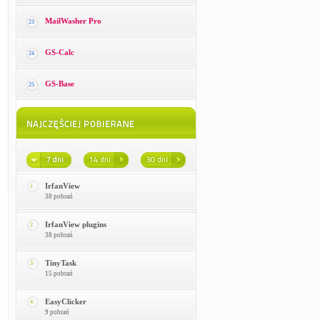
MailWasher Pro
23
GS-Calc
24
GS-Base
25
IrfanView
1
38 pobrań
IrfanView plugins
2
38 pobrań
TinyTask
3
15 pobrań
EasyClicker
4
9 pobrań