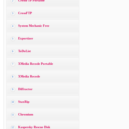
CrossFTP Portable
2
CrossFTP
3
System Mechanic Free
4
Exportizer
5
ToDoList
6
XMedia Recode Portable
7
XMedia Recode
8
Diffractor
9
StaxRip
10
Chromium
11
Kaspersky Rescue Disk
12