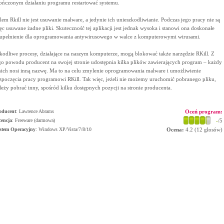
ończonym działaniu programu restartować systemu.
lem Rkill nie jest usuwanie malware, a jedynie ich unieszkodliwianie. Podczas jego pracy nie są
ęc usuwane żadne pliki. Skuteczność tej aplikacji jest jednak wysoka i stanowi ona doskonałe
upełnienie dla oprogramowania antywirusowego w walce z komputerowymi wirusami.
kodliwe procesy, działające na naszym komputerze, mogą blokować także narzędzie RKill. Z
go powodu producent na swojej stronie udostępnia kilka plików zawierających program – każdy
nich nosi inną nazwę. Ma to na celu zmylenie oprogramowania malware i umożliwienie
zpoczęcia pracy programowi RKill. Tak więc, jeżeli nie możemy uruchomić pobranego pliku,
leży pobrać inny, spośród kilku dostępnych pozycji na stronie producenta.
oducent
:
Lawrence Abrams
Oceń program:
cencja
: Freeware (darmowa)
-
/5
stem Operacyjny
:
Windows XP/Vista/7/8/10
Ocena:
4.2
(
12
głosów)