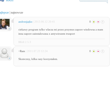
RKill
ajlepsze
|
najnowsze
andrzejjajko
| 2013.06.12 20:41
0
ciekawy program tylko wlacza mi przez przymus zapore windowsa a mam
inna zapore zainstalowana z antywirusem trusport
RKill 2.5.3
~Ram
| 2011.07.23 12:24
0
Skuteczny, kilka razy korzystałem.