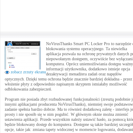
NoVirusThanks Smart PC Locker Pro to narzędzie 
blokowania systemu operacyjnego. Ta niewielka
aplikacja pozwala na ochronę prywatnych danych p
niepowołanym dostępem, oczywiście bez wyłączani
komputera. Oprócz uniemożliwiania dostępu ważn
informacji użytkownika, dodatkowo istnieje opcja
zobacz zrzuty ekranu
dezaktywacji menadżera zadań oraz napędów
optycznych. Dzięki temu ochrona będzie znacznie bardziej dokładna - przez
włożenie płyty z odpowiednio napisanym skryptem istniałaby możliwość
odblokowania zabezpieczeń.
Program nie posiada zbyt rozbudowanej funkcjonalności (zresztą podobnie j
innymi aplikacjami producenta NoVirusThanks), niemniej swoje podstawow
zadanie spełnia bardzo dobrze. Ma to również dodatkową zaletę - interfejs je
prosty i nie sposób się w nim pogubić. W głównym oknie można zmienić
ustawienia aplikacji. Przede wszystkim należy ustawić hasło, za pomocą któ
będzie blokowany dostęp do komputera. Dostępne są także bardziej szczegó
opcje, takie jak: zmiana tapety widocznej w momencie logowania, dodawan