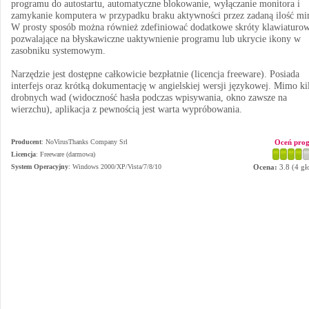
programu do autostartu, automatyczne blokowanie, wyłączanie monitora i
zamykanie komputera w przypadku braku aktywności przez zadaną ilość mi
W prosty sposób można również zdefiniować dodatkowe skróty klawiaturow
pozwalające na błyskawiczne uaktywnienie programu lub ukrycie ikony w
zasobniku systemowym.
Narzędzie jest dostępne całkowicie bezpłatnie (licencja freeware). Posiada
interfejs oraz krótką dokumentację w angielskiej wersji językowej. Mimo ki
drobnych wad (widoczność hasła podczas wpisywania, okno zawsze na
wierzchu), aplikacja z pewnością jest warta wypróbowania.
Producent
:
NoVirusThanks Company Srl
Oceń pro
Licencja
: Freeware (darmowa)
System Operacyjny
:
Windows 2000/XP/Vista/7/8/10
Ocena:
3.8
(
4
gł