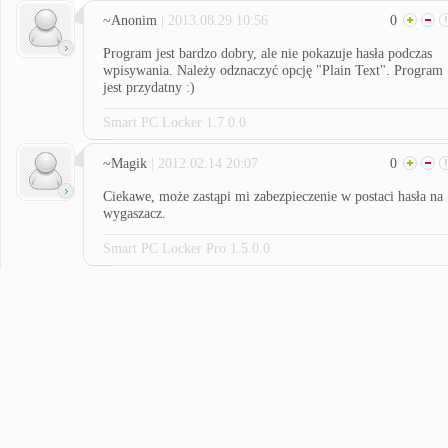
~Anonim
| 2013.08.29 10:56
0
Program jest bardzo dobry, ale nie pokazuje hasła podczas
wpisywania. Należy odznaczyć opcję "Plain Text". Program
jest przydatny :)
Smart PC Locker 1.7.0.0
~Magik
| 2012.02.14 20:07
0
Ciekawe, może zastąpi mi zabezpieczenie w postaci hasła na
wygaszacz.
Smart PC Locker Pro 1.5.0.0