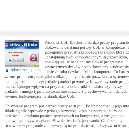
Windows USB Blocker to bardzo prosty program d
blokowania działania portów USB w komputerze. 
szczególnie przydatna propozycja dla osób, które cz
udostępniają swój komputer innym użytkownikom,
obawiają się, iż będą oni instalować programy z
zewnętrznych dysków przenośnych czy pendrive’ów
zobacz zrzuty ekranu
niesie ze sobą ryzyko infekcji komputera. Co bardz
ważne, producent przemyślał aplikację na tyle, iż nie pozwala ona systemow
operacyjnemu na odczyt jedynie pamięci przenośnych; wykorzystanie prog
nie ma żądnego wpływu na przykład na odbiorniki klawiatur czy myszy,
drukarki i innego typu urządzenia niezwiązane z przechowywaniem danych,
również funkcjonujące na standardzie USB.
Opisywany program jest bardzo prosty w użyciu. Po uruchomieniu jego inte
składa się tak naprawdę z jednego przycisku, który na początku służy do
blokowania działania pamięci przenośnych na komputerze, a następnie do
ponownego przywracania możliwości ich funkcjonowania. Choć zmiany
stosowane w programie zapisywane są natychmiastowo, należy zwrócić uwa