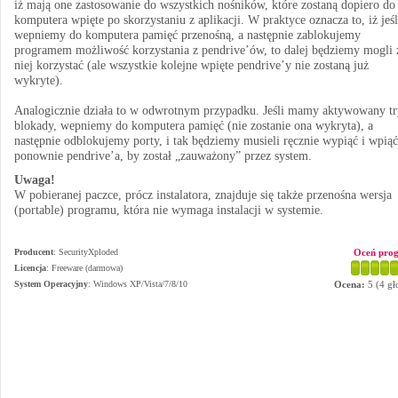
iż mają one zastosowanie do wszystkich nośników, które zostaną dopiero do
komputera wpięte po skorzystaniu z aplikacji. W praktyce oznacza to, iż jeśl
wepniemy do komputera pamięć przenośną, a następnie zablokujemy
programem możliwość korzystania z pendrive’ów, to dalej będziemy mogli 
niej korzystać (ale wszystkie kolejne wpięte pendrive’y nie zostaną już
wykryte).
Analogicznie działa to w odwrotnym przypadku. Jeśli mamy aktywowany t
blokady, wepniemy do komputera pamięć (nie zostanie ona wykryta), a
następnie odblokujemy porty, i tak będziemy musieli ręcznie wypiąć i wpiąć
ponownie pendrive’a, by został „zauważony” przez system.
Uwaga!
W pobieranej paczce, prócz instalatora, znajduje się także przenośna wersja
(portable) programu, która nie wymaga instalacji w systemie.
Producent
:
SecurityXploded
Oceń pro
Licencja
: Freeware (darmowa)
System Operacyjny
:
Windows XP/Vista/7/8/10
Ocena:
5
(
4
gł