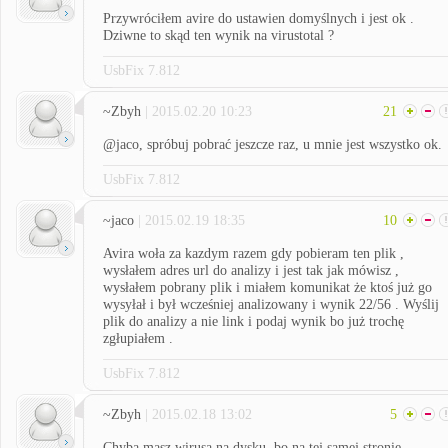
Przywróciłem avire do ustawien domyślnych i jest ok .
Dziwne to skąd ten wynik na virustotal ?
UsbFix 7.812
~Zbyh
| 2015.02.20 10:23
21
@jaco, spróbuj pobrać jeszcze raz, u mnie jest wszystko ok.
UsbFix 7.812
~jaco
| 2015.02.19 18:35
10
Avira woła za kazdym razem gdy pobieram ten plik ,
wysłałem adres url do analizy i jest tak jak mówisz ,
wysłałem pobrany plik i miałem komunikat że ktoś już go
wysyłał i był wcześniej analizowany i wynik 22/56 . Wyślij
plik do analizy a nie link i podaj wynik bo już trochę
zgłupiałem .
UsbFix 7.812
~Zbyh
| 2015.02.18 13:02
5
Chyba masz wirusa na dysku, bo na tej samej stronie