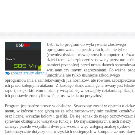
UsbFix to program do wykrywania złośliwego
oprogramowania na pendrive'ach, ale nie tylko
(również dyskach wewnętrznych komputera). Pozw
dzięki temu zabezpieczyć stosowany przez nas nośn
pamięci przenośnej przed utratą danych spowodow
wirusami czy innymi zagrożeniami. Co ważne, pro
zobacz zrzuty ekranu
umożliwia nie tylko usunięcie szkodliwego
oprogramowania z zainfekowanych już nośników, ale również zabezpieczeni
ich przed kolejnymi atakami. Z każdego skanowania generowany jest tekst
raport, dzięki któremu możemy wczytać się w szczegóły działania aplikacji,
ich podstawie zmodyfikować jej ustawienia na przyszłość.
Program jest bardzo prosty w obsłudze. Stworzony został w oparciu o ciek
menu, w którym nieco gryzą się ze sobą zastosowany minimalizm kształtów
oraz liczne, wyraźne kolory i grafiki. Da się jednak do niego przyzwyczaić i
sprawnie obsługiwać wszystkie funkcje. Do najważniejszych z nich należy
zaliczyć przede wszystkim dwie pierwsze, a więc wstępną analizę dysków
(automatycznie dotyczy ona wszystkich dostępnych w komputerze nośników