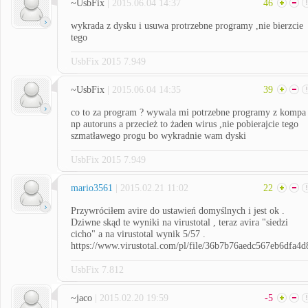
~UsbFix
| 2015.06.04 14:37
46
wykrada z dysku i usuwa protrzebne programy ,nie bierzcie
tego
UsbFix 2015 7.949
~UsbFix
| 2015.06.04 14:35
39
co to za program ? wywala mi potrzebne programy z kompa
np autoruns a przecież to żaden wirus ,nie pobierajcie tego
szmatławego progu bo wykradnie wam dyski
UsbFix 2015 7.949
mario3561
| 2015.02.21 11:02
22
Przywróciłem avire do ustawień domyślnych i jest ok .
Dziwne skąd te wyniki na virustotal , teraz avira "siedzi
cicho" a na virustotal wynik 5/57 .
https://www.virustotal.com/pl/file/36b7b76aedc567eb6dfa
UsbFix 7.812
~jaco
| 2015.02.20 19:59
-5