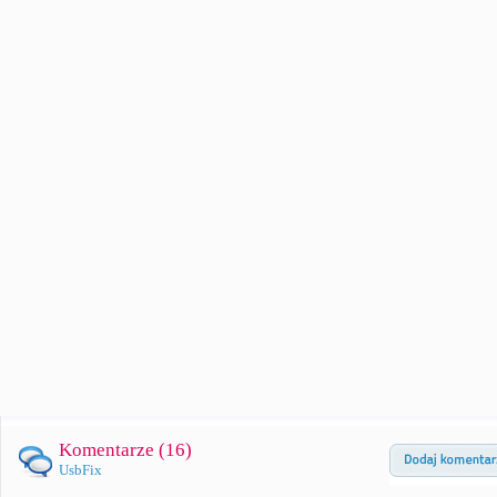
Komentarze (
16
)
UsbFix