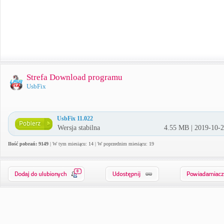
Strefa Download programu
UsbFix
UsbFix 11.022
Wersja stabilna
4.55 MB | 2019-10-
Ilość pobrań: 9149
| W tym miesiącu: 14 | W poprzednim miesiącu: 19
0