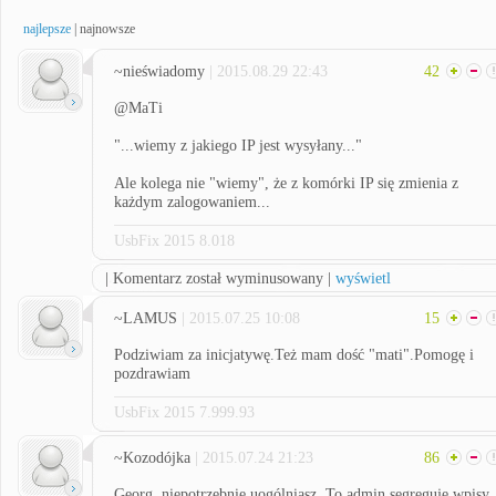
najlepsze
|
najnowsze
~nieświadomy
| 2015.08.29 22:43
42
@MaTi
"...wiemy z jakiego IP jest wysyłany..."
Ale kolega nie "wiemy", że z komórki IP się zmienia z
każdym zalogowaniem...
UsbFix 2015 8.018
| Komentarz został wyminusowany |
wyświetl
~LAMUS
| 2015.07.25 10:08
15
Podziwiam za inicjatywę.Też mam dość "mati".Pomogę i
pozdrawiam
UsbFix 2015 7.999.93
~Kozodójka
| 2015.07.24 21:23
86
Georg, niepotrzebnie uogólniasz. To admin segreguje wpisy