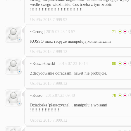
wedle swego widzimisie. Coś trzeba z tym zrobić
!!!!!!!!!!!!!!!!!!!!!!!!!!!!!!!!!!!!
UsbFix 2015 7.999.93
~Georg
| 2015.07.23 13:57
71
KOSSO masz rację ze manipulują komentarzami
UsbFix 2015 7.999.12
~Koszałkowski
| 2015.07.23 10:14
80
Zdecydowanie odradzam, nawet nie próbujcie.
UsbFix 2015 7.999.12
~Kosso
| 2015.07.23 09:40
78
Dziadoska 'płaszczyzna'... manipulują wpisami
!!!!!!!!!!!!!!!!!!!!!
UsbFix 2015 7.999.12