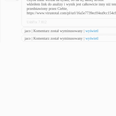
wkleiłem link do analizy i wynik jest całkowicie inny niż ten
przedstawiony przez Ciebie,
https://www.virustotal.com/pl/url/16a5e7739ecff4ea9cc15
UsbFix 7.812
jaco | Komentarz został wyminusowany |
wyświetl
jaco | Komentarz został wyminusowany |
wyświetl