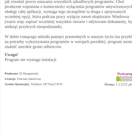
jak również proces usuwania wszystkich szkodliwych programów. Choć
producent wspomina o konieczności wyłączenia programów antywirusowyc
obsługi całej aplikacji, wymaga tego szczególnie ta druga z opisywanych
wcześniej opcji, która podczas pracy wyłączy nawet eksplorator Windowsa
(warto więc zapisać wcześniej wszystkie otwarte i edytowane dokumenty, b
uniknąć przykrych niespodzianek).
W dobie rosnącego udziału pamięci przenośnych w naszym życiu (na przykł
na potrzeby wykorzystania programów w wersjach portable), program może
znaleźć szerokie grono odbiorców.
Uwaga!
Program nie wymaga instalacji.
Producent
:
El Desaparecido
Oceń pro
Licencja
: Freeware (darmowa)
System Operacyjny
:
Windows XP/Vista/7/8/10
Ocena:
1.2
(
222
gł