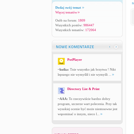
n
Dodaj swój temat
Więcej tematów
Osób na forum:
1809
Wszystkich postów:
986447
Wszystkich tematów:
172064
PotPlayer
~kuśka:
Tnie wszystko jak brzytwa ! Nikt
lepszego nie wymyślił i nie wymyśli ...
Directory List & Print
~AAA:
To rzeczywiście bardzo dobry
program, szczerze wart polecenia. Przy tak
wysokiej ocenie być może niestosowne jest
wspominać o innym, nieco l...