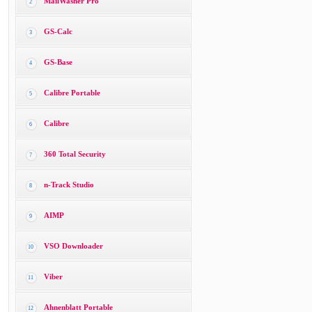
MailWasher Pro
2
GS-Calc
3
GS-Base
4
Calibre Portable
5
Calibre
6
360 Total Security
7
n-Track Studio
8
AIMP
9
VSO Downloader
10
Viber
11
Ahnenblatt Portable
12