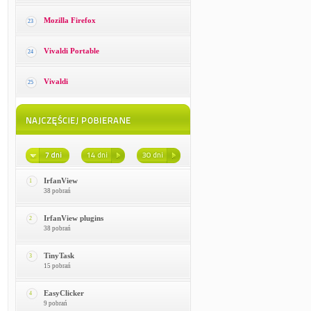
Mozilla Firefox
23
Vivaldi Portable
24
Vivaldi
25
IrfanView
1
38 pobrań
IrfanView plugins
2
38 pobrań
TinyTask
3
15 pobrań
EasyClicker
4
9 pobrań