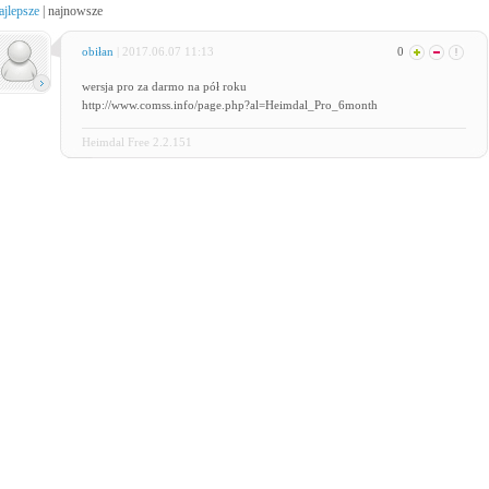
ajlepsze
|
najnowsze
obiłan
| 2017.06.07 11:13
0
wersja pro za darmo na pół roku
http://www.comss.info/page.php?al=Heimdal_Pro_6month
Heimdal Free 2.2.151