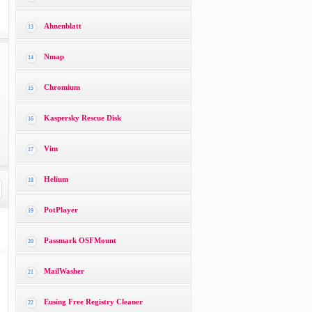
Ahnenblatt
13
Nmap
14
Chromium
15
Kaspersky Rescue Disk
16
Vim
17
Helium
18
PotPlayer
19
Passmark OSFMount
20
MailWasher
21
Eusing Free Registry Cleaner
22