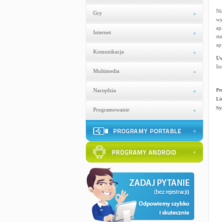
Ni
Gry
wy
ap
Internet
st
ap
Komunikacja
U
In
Multimedia
Narzędzia
Pr
Li
Sy
Programowanie