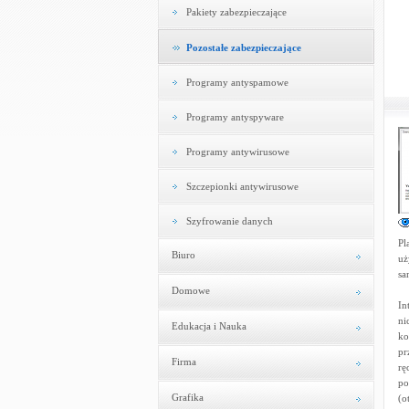
Pakiety zabezpieczające
Pozostałe zabezpieczające
Programy antyspamowe
Programy antyspyware
Programy antywirusowe
Szczepionki antywirusowe
Szyfrowanie danych
Pl
Biuro
uż
sa
Domowe
In
ni
Edukacja i Nauka
ko
pr
Firma
rę
po
Grafika
(o