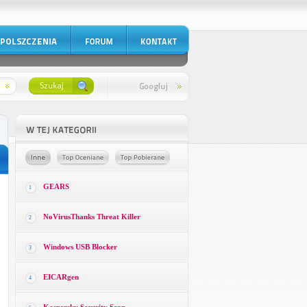
GEARS
1
NoVirusThanks Threat Killer
2
Windows USB Blocker
3
EICARgen
4