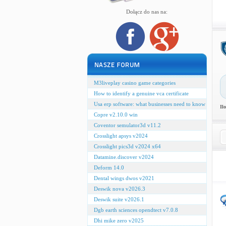
Dołącz do nas na:
M3liveplay casino game categories
How to identify a genuine vca certificate
Usa erp software: what businesses need to know
Il
Copre v2.10.0 win
Coventor semulator3d v11.2
Crosslight apsys v2024
Crosslight pics3d v2024 x64
Datamine.discover v2024
Deform 14.0
Dental wings dwos v2021
Deswik nova v2026.3
Deswik suite v2026.1
Dgb earth sciences opendtect v7.0.8
Dhi mike zero v2025