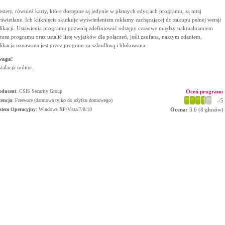
estety, również karty, które dostępne są jedynie w płatnych edycjach programu, są tutaj
świetlane. Ich kliknięcie skutkuje wyświetleniem reklamy zachęcającej do zakupu pełnej wersji
likacji. Ustawienia programu pozwolą zdefiniować odstępy czasowe między uaktualnianiem
atusu programu oraz ustalić listę wyjątków dla połączeń, jeśli zaufana, naszym zdaniem,
likacja uznawana jest przez program za szkodliwą i blokowana.
waga!
stalacja online.
oducent
:
CSIS Security Group
Oceń program:
cencja
: Freeware (darmowa tylko do użytku domowego)
-
/5
stem Operacyjny
:
Windows XP/Vista/7/8/10
Ocena:
3.6
(
8
głosów)