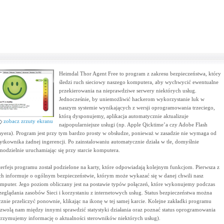
Heimdal Thor Agent Free to program z zakresu bezpieczeństwa, który
śledzi ruch sieciowy naszego komputera, aby wychwycić ewentualne
przekierowania na nieprawdziwe serwery niektórych usług.
Jednocześnie, by uniemożliwić hackerom wykorzystanie luk w
naszym systemie wynikających z wersji oprogramowania trzeciego,
którą dysponujemy, aplikacja automatycznie aktualizuje
zobacz zrzuty ekranu
najpopularniejsze usługi (np. Apple Qicktime’a czy Adobe Flash
ayera). Program jest przy tym bardzo prosty w obsłudze, ponieważ w zasadzie nie wymaga od
ytkownika żadnej ingerencji. Po zainstalowaniu automatycznie działa w tle, domyślnie
modzielnie uruchamiając się przy starcie komputera.
terfejs programu został podzielone na karty, które odpowiadają kolejnym funkcjom. Pierwsza z
ch informuje o ogólnym bezpieczeństwie, którym może wykazać się w danej chwili nasz
mputer. Jego poziom obliczany jest na postawie typów połączeń, które wykonujemy podczas
zeglądania zasobów Sieci i korzystaniu z internetowych usług. Status bezpieczeństwa można
cznie przeliczyć ponownie, klikając na ikonę w tej samej karcie. Kolejne zakładki programu
zwolą nam między innymi sprawdzić statystyki działania oraz poznać status oprogramowania
trzymujemy informację o aktualności sterowników niektórych usług).