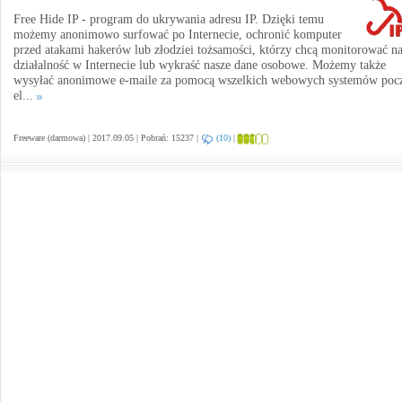
Free Hide IP - program do ukrywania adresu IP. Dzięki temu
możemy anonimowo surfować po Internecie, ochronić komputer
przed atakami hakerów lub złodziei tożsamości, którzy chcą monitorować n
działalność w Internecie lub wykraść nasze dane osobowe. Możemy także
wysyłać anonimowe e-maile za pomocą wszelkich webowych systemów poc
el...
Freeware (darmowa) | 2017.09.05 | Pobrań: 15237 |
(10)
|