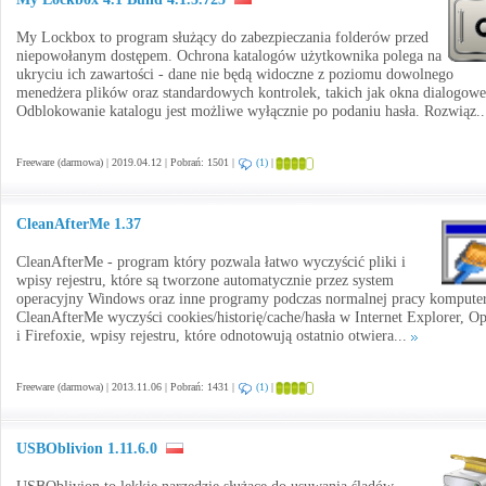
My Lockbox to program służący do zabezpieczania folderów przed
niepowołanym dostępem. Ochrona katalogów użytkownika polega na
ukryciu ich zawartości - dane nie będą widoczne z poziomu dowolnego
menedżera plików oraz standardowych kontrolek, takich jak okna dialogowe
Odblokowanie katalogu jest możliwe wyłącznie po podaniu hasła. Rozwiąz.
Freeware (darmowa) | 2019.04.12 | Pobrań: 1501 |
(1)
|
CleanAfterMe 1.37
CleanAfterMe - program który pozwala łatwo wyczyścić pliki i
wpisy rejestru, które są tworzone automatycznie przez system
operacyjny Windows oraz inne programy podczas normalnej pracy komputer
CleanAfterMe wyczyści cookies/historię/cache/hasła w Internet Explorer, O
i Firefoxie, wpisy rejestru, które odnotowują ostatnio otwiera...
Freeware (darmowa) | 2013.11.06 | Pobrań: 1431 |
(1)
|
USBOblivion 1.11.6.0