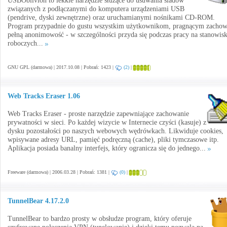
USBOblivion to lekkie narzędzie służące do usuwania śladów
związanych z podłączanymi do komputera urządzeniami USB
(pendrive, dyski zewnętrzne) oraz uruchamianymi nośnikami CD-ROM.
Program przypadnie do gustu wszystkim użytkownikom, pragnącym zacho
pełną anonimowość - w szczególności przyda się podczas pracy na stanowis
roboczych...
GNU GPL (darmowa) | 2017.10.08 | Pobrań: 1423 |
(2)
|
Web Tracks Eraser 1.06
Web Tracks Eraser - proste narzędzie zapewniające zachowanie
prywatności w sieci. Po każdej wizycie w Internecie czyści (kasuje) z
dysku pozostałości po naszych webowych wędrówkach. Likwiduje cookies,
wpisywane adresy URL, pamięć podręczną (cache), pliki tymczasowe itp.
Aplikacja posiada banalny interfejs, który ogranicza się do jednego...
Freeware (darmowa) | 2006.03.28 | Pobrań: 1381 |
(0)
|
TunnelBear 4.17.2.0
TunnelBear to bardzo prosty w obsłudze program, który oferuje