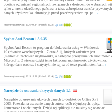
szyfrowane połączenia VPN (tunelowanie) i dzięki temu pozwala na
obejście ograniczeń regionalnych, związanych z dostępem do wybranych wi
tylko z terenu określonego państwa, a także zabezpiecza transfer prywatnych
danych użytkownika, chroniąc je przed przechwyceniem np. pr...
Freeware (darmowa) | 2026.04.14 | Pobrań: 1322 |
(0)
|
Spybot Anti-Beacon 1.5.0.35
Spybot Anti-Beacon to program do blokowania usług w Windowsie
10 (również wcześniejszych – 7 oraz 8.1), których zadaniem jest
„śledzenie” zachowań użytkownika, a następnie przesyłanie ich anonimowo 
Microsoftu. Zwiększa dzięki temu faktyczną anonimowość użytkownika,
którego dane osobiste i statystyki nie są już od teraz przedmiotem ba...
Freeware (darmowa) | 2015.12.26 | Pobrań: 1314 |
(0)
|
Narzędzie do usuwania ukrytych danych 1.1
Narzędzie do usuwania ukrytych danych to dodatek do Office XP i
2003. Pozwala na usuwanie danych autora, osób edytujących, opisy,
komentarze i wiele innych. Dzięki tej aplikacji nie musimy się obawiać