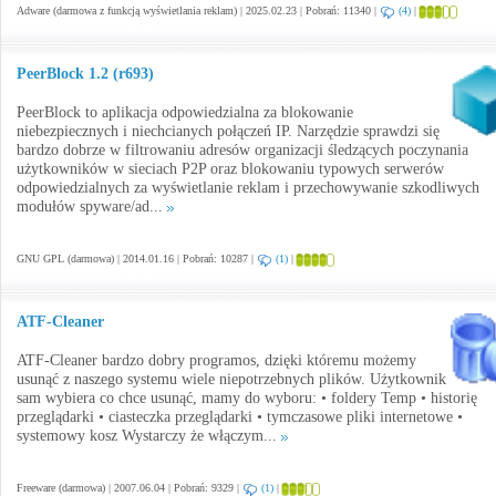
Adware (darmowa z funkcją wyświetlania reklam) | 2025.02.23 | Pobrań: 11340 |
(4)
|
PeerBlock 1.2 (r693)
PeerBlock to aplikacja odpowiedzialna za blokowanie
niebezpiecznych i niechcianych połączeń IP. Narzędzie sprawdzi się
bardzo dobrze w filtrowaniu adresów organizacji śledzących poczynania
użytkowników w sieciach P2P oraz blokowaniu typowych serwerów
odpowiedzialnych za wyświetlanie reklam i przechowywanie szkodliwych
modułów spyware/ad...
GNU GPL (darmowa) | 2014.01.16 | Pobrań: 10287 |
(1)
|
ATF-Cleaner
ATF-Cleaner bardzo dobry programos, dzięki któremu możemy
usunąć z naszego systemu wiele niepotrzebnych plików. Użytkownik
sam wybiera co chce usunąć, mamy do wyboru: • foldery Temp • historię
przeglądarki • ciasteczka przeglądarki • tymczasowe pliki internetowe •
systemowy kosz Wystarczy że włączym...
Freeware (darmowa) | 2007.06.04 | Pobrań: 9329 |
(1)
|