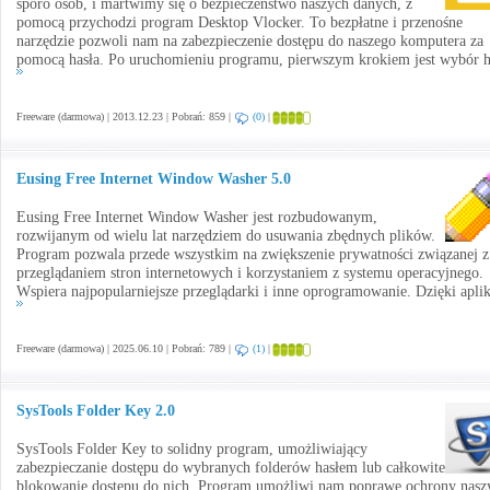
sporo osób, i martwimy się o bezpieczeństwo naszych danych, z
pomocą przychodzi program Desktop Vlocker. To bezpłatne i przenośne
narzędzie pozwoli nam na zabezpieczenie dostępu do naszego komputera za
pomocą hasła. Po uruchomieniu programu, pierwszym krokiem jest wybór h
Freeware (darmowa) | 2013.12.23 | Pobrań: 859 |
(0)
|
Eusing Free Internet Window Washer 5.0
Eusing Free Internet Window Washer jest rozbudowanym,
rozwijanym od wielu lat narzędziem do usuwania zbędnych plików.
Program pozwala przede wszystkim na zwiększenie prywatności związanej z
przeglądaniem stron internetowych i korzystaniem z systemu operacyjnego.
Wspiera najpopularniejsze przeglądarki i inne oprogramowanie. Dzięki aplik
Freeware (darmowa) | 2025.06.10 | Pobrań: 789 |
(1)
|
SysTools Folder Key 2.0
SysTools Folder Key to solidny program, umożliwiający
zabezpieczanie dostępu do wybranych folderów hasłem lub całkowite
blokowanie dostępu do nich. Program umożliwi nam poprawę ochrony nasz