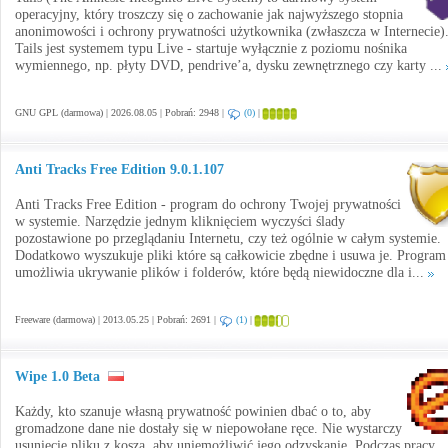
operacyjny, który troszczy się o zachowanie jak najwyższego stopnia
anonimowości i ochrony prywatności użytkownika (zwłaszcza w Internecie)
Tails jest systemem typu Live - startuje wyłącznie z poziomu nośnika
wymiennego, np. płyty DVD, pendrive’a, dysku zewnętrznego czy karty ...
GNU GPL (darmowa) | 2026.08.05 | Pobrań: 2948 |
(0)
|
Anti Tracks Free Edition 9.0.1.107
Anti Tracks Free Edition - program do ochrony Twojej prywatności
w systemie. Narzędzie jednym kliknięciem wyczyści ślady
pozostawione po przeglądaniu Internetu, czy też ogólnie w całym systemie.
Dodatkowo wyszukuje pliki które są całkowicie zbędne i usuwa je. Program
umożliwia ukrywanie plików i folderów, które będą niewidoczne dla i...
Freeware (darmowa) | 2013.05.25 | Pobrań: 2691 |
(1)
|
Wipe 1.0 Beta
Każdy, kto szanuje własną prywatność powinien dbać o to, aby
gromadzone dane nie dostały się w niepowołane ręce. Nie wystarczy
usunięcie pliku z kosza, aby uniemożliwić jego odzyskanie. Podczas pracy