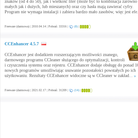
znaków (od 4 do 50), jak i wielkość liter (może być to kombinacja zarówno
małych jak i dużych, lub mieszanych) oraz czy hasła mają zawierać cyfry.
Program nie wymaga instalacji i zabiera bardzo mało zasobów, więc jest efe
Freeware (darmowa) | 2010.04.14 | Pobrań: 33316 |
(8)
|
CCEnhancer 4.5.7
CCEnhancer jest dodatkiem rozszerzającym możliwości znanego,
darmowego programu CCleaner służącego do optymalizacji, kontroli
i czyszczenia systemu oraz rejestru. CCEnhancer dodaje obsługę do ponad 
nowych programów umożliwiając usuwanie pozostałości powstałych po ich
użytkowaniu. Rezultaty CCEnhancer widoczne są w CCleaner w zakład...
Freeware (darmowa) | 2021.02.17 | Pobrań: 31209 |
(14)
|