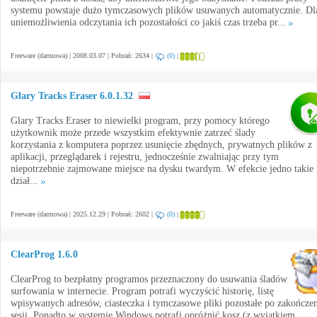
systemu powstaje dużo tymczasowych plików usuwanych automatycznie. Dl
uniemożliwienia odczytania ich pozostałości co jakiś czas trzeba pr...
Freeware (darmowa) | 2008.03.07 | Pobrań: 2634 |
(0)
|
Glary Tracks Eraser 6.0.1.32
Glary Tracks Eraser to niewielki program, przy pomocy którego
użytkownik może przede wszystkim efektywnie zatrzeć ślady
korzystania z komputera poprzez usunięcie zbędnych, prywatnych plików z
aplikacji, przeglądarek i rejestru, jednocześnie zwalniając przy tym
niepotrzebnie zajmowane miejsce na dysku twardym. W efekcie jedno takie
dział...
Freeware (darmowa) | 2025.12.29 | Pobrań: 2602 |
(0)
|
ClearProg 1.6.0
ClearProg to bezpłatny programos przeznaczony do usuwania śladów
surfowania w internecie. Program potrafi wyczyścić historię, listę
wpisywanych adresów, ciasteczka i tymczasowe pliki pozostałe po zakończe
sesji. Ponadto w systemie Windows potrafi opróżnić kosz (z wyjątkiem