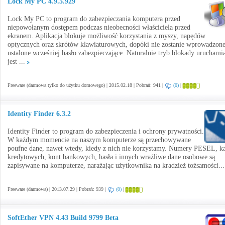
Lock My PC 4.9.5.929
Lock My PC to program do zabezpieczania komputera przed
niepowołanym dostępem podczas nieobecności właściciela przed
ekranem. Aplikacja blokuje możliwość korzystania z myszy, napędów
optycznych oraz skrótów klawiaturowych, dopóki nie zostanie wprowadzon
ustalone wcześniej hasło zabezpieczające. Naturalnie tryb blokady uruchami
jest ...
Freeware (darmowa tylko do użytku domowego) | 2015.02.18 | Pobrań: 941 |
(0)
|
Identity Finder 6.3.2
Identity Finder to program do zabezpieczenia i ochrony prywatności.
W każdym momencie na naszym komputerze są przechowywane
poufne dane, nawet wtedy, kiedy z nich nie korzystamy. Numery PESEL, ka
kredytowych, kont bankowych, hasła i innych wrażliwe dane osobowe są
zapisywane na komputerze, narażając użytkownika na kradzież tożsamości..
Freeware (darmowa) | 2013.07.29 | Pobrań: 939 |
(0)
|
SoftEther VPN 4.43 Build 9799 Beta