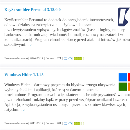
KeyScrambler Personal 3.18.0.0
KeyScrambler Personal to dodatek do przeglądarek internetowych,
odpowiedzialny na zabezpieczanie użytkownika przed
przechwytywaniem wpisywanych ciągów znaków (hasła i loginy, numery
bankowości elektronicznej, wiadomości e-mail, rozmowy na czatach i w
komunikatorach). Program chroni odbiorcę przed atakami intruzów jak rów
szkodliwymi...
Freeware (darmowa) | 2024.09.14 | Pobrań: 1821 |
(2)
|
Windows Hider 1.1.25
Windows Hider – darmowy program do błyskawicznego ukrywania
wybranych okien i aplikacji, które są w danym momencie
uruchomione. Program pozwoli więc skutecznie chronić prywatność w dom
przed członkami rodziny bądź w pracy przed współpracownikami i szefem.
Aplikacja, z wykorzystaniem ustalonych przez nas skrótów klawiszowych,
natychm...
Freeware (darmowa) | 2011.09.12 | Pobrań: 1781 |
(2)
|