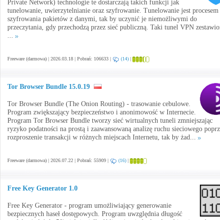
Private Network) technologie te dostarczają takich funkcji jak
tunelowanie, uwierzytelnianie oraz szyfrowanie. Tunelowanie jest procesem
szyfrowania pakietów z danymi, tak by uczynić je niemożliwymi do
przeczytania, gdy przechodzą przez sieć publiczną. Taki tunel VPN zestawi
...
Freeware (darmowa) | 2026.03.18 | Pobrań: 106633 |
(14)
|
Tor Browser Bundle 15.0.19
Tor Browser Bundle (The Onion Routing) - trasowanie cebulowe.
Program zwiększający bezpieczeństwo i anonimowość w Internecie.
Program Tor Browser Bundle tworzy sieć wirtualnych tuneli zmniejszając
ryzyko podatności na prostą i zaawansowaną analizę ruchu sieciowego popr
rozproszenie transakcji w różnych miejscach Internetu, tak by żad...
Freeware (darmowa) | 2026.07.22 | Pobrań: 55909 |
(16)
|
Free Key Generator 1.0
Free Key Generator - program umożliwiający generowanie
bezpiecznych haseł dostępowych. Program uwzględnia długość