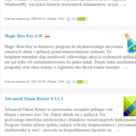
Windows98), wyczyścić historię otwieranych dokumentów, oczyśc...
Freeware (darmowa) | 2009.09.14 | Pobrań: 2565 |
(0)
|
Magic Boss Key 4.10
Magic Boss Key to darmowy program do błyskawicznego ukrywania
otwartych okien i aplikacji przed niepowołanymi osobami. To
bezpłatne narzędzie daje możliwość całkowitego ukrycia wybranych aplikacj
nie zaś tylko ich zminimalizowania do paska zadań. Dzięki temu uruchomio
programy oraz okna zostają w mgnieniu oka ukryte (także usunięte ...
Freeware (darmowa) | 2011.06.09 | Pobrań: 2544 |
(0)
|
Advanced Onion Router 0.3.1.3
Advanced Onion Router to uniwersalne narzędzie pełniące role
klienta i serwera sieci Tor. Pakiet składa się z aplikacji Tor,
graficznego interfejsu użytkownika i dodatków rozszerzających funkcjonaln
Program bardzo dobrze spełnia zadanie ochrony bezpieczeństwa i prywatnoś
użytkownika w sieci - pozwala na bezproblemowe łączenie się ...