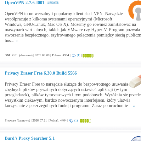
OpenVPN 2.7.6-I001
OpenVPN to uniwersalny i popularny klient sieci VPN. Narzędzie
współpracuje z kilkoma systemami operacyjnymi (Microsoft
Windows, GNU/Linux, Mac OS X). Możemy go również zainstalować na
maszynach wirtualnych, takich jak VMware czy Hyper-V. Program pozwala
stworzenie bezpiecznego, szyfrowanego połączenia pomiędzy siecią publiczn
hos...
GNU GPL (darmowa) | 2026.08.06 | Pobrań: 4954 |
(1)
|
Privacy Eraser Free 6.30.0 Build 5566
Privacy Eraser Free to narzędzie służące do bezpowrotnego usuwania
zbędnych plików prywatnych dotyczących ustawień aplikacji (w tym
przeglądarek), plików tymczasowych i tym podobnych. Wyróżnia się przede
wszystkim ciekawym, bardzo nowoczesnym interfejsem, który ułatwia
korzystanie z poszczególnych funkcji programu. Zaraz po uruchomie...
Freeware (darmowa) | 2026.07.21 | Pobrań: 4404 |
(1)
|
Burd’s Proxy Searcher 5.1