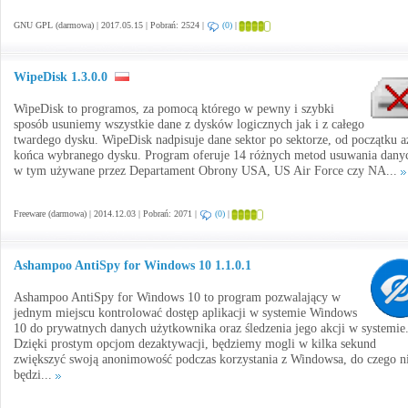
GNU GPL (darmowa) | 2017.05.15 | Pobrań: 2524 |
(0)
|
WipeDisk 1.3.0.0
WipeDisk to programos, za pomocą którego w pewny i szybki
sposób usuniemy wszystkie dane z dysków logicznych jak i z całego
twardego dysku. WipeDisk nadpisuje dane sektor po sektorze, od początku a
końca wybranego dysku. Program oferuje 14 różnych metod usuwania dany
w tym używane przez Departament Obrony USA, US Air Force czy NA...
Freeware (darmowa) | 2014.12.03 | Pobrań: 2071 |
(0)
|
Ashampoo AntiSpy for Windows 10 1.1.0.1
Ashampoo AntiSpy for Windows 10 to program pozwalający w
jednym miejscu kontrolować dostęp aplikacji w systemie Windows
10 do prywatnych danych użytkownika oraz śledzenia jego akcji w systemie
Dzięki prostym opcjom dezaktywacji, będziemy mogli w kilka sekund
zwiększyć swoją anonimowość podczas korzystania z Windowsa, do czego n
będzi...