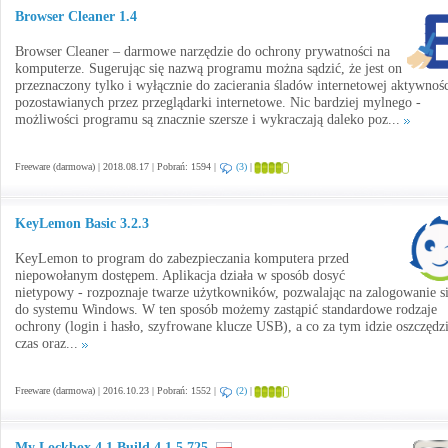
Browser Cleaner 1.4
Browser Cleaner – darmowe narzędzie do ochrony prywatności na
komputerze. Sugerując się nazwą programu można sądzić, że jest on
przeznaczony tylko i wyłącznie do zacierania śladów internetowej aktywnośc
pozostawianych przez przeglądarki internetowe. Nic bardziej mylnego -
możliwości programu są znacznie szersze i wykraczają daleko poz...
Freeware (darmowa) | 2018.08.17 | Pobrań: 1594 |
(3)
|
KeyLemon Basic 3.2.3
KeyLemon to program do zabezpieczania komputera przed
niepowołanym dostępem. Aplikacja działa w sposób dosyć
nietypowy - rozpoznaje twarze użytkowników, pozwalając na zalogowanie s
do systemu Windows. W ten sposób możemy zastąpić standardowe rodzaje
ochrony (login i hasło, szyfrowane klucze USB), a co za tym idzie oszczędz
czas oraz...
Freeware (darmowa) | 2016.10.23 | Pobrań: 1552 |
(2)
|
My Lockbox 4.1 Build 4.1.5.725