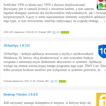
SoftEther VPN to klient sieci VPN z dużymi możliwościami.
Rozwijany jest w ramach licencji z otwartym kodem, a tym samym
legalnie dostępny zarówno dla użytkowników indywidualnych, jak i rozwią
korporacyjnych. Łączy w sobie najważniejsze elementy wszystkich aplikacji
tego typu, w tym nowoczesny interfejs wpływający na wygodę obsługi, ...
GNU GPL (darmowa) | 2024.03.23 | Pobrań: 909 |
(0)
|
10AntiSpy 1.0.555
10AntiSpy – kolejna aplikacja stworzona z myślą o użytkownikach
Windowsa 10, którzy chcą dezaktywować w nim wszystkie funkcje
związane z automatycznym śledzeniem aktywności w systemie. Aplikacja
wydaje się niemal wierną kopią innego programu tego typu: DWS Lite. Dzi
kilku prostym krokom możliwe jest wyłączenie w systemie procesów, kt...
Freeware (darmowa) | 2015.11.03 | Pobrań: 901 |
(0)
|
Desktop Vlocker 1.0.0.0
Jeśli używamy naszego komputera w miejscu, w którym kręci się