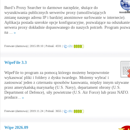
Burd’s Proxy Searcher to darmowe narzędzie, służące do
wyszukiwania publicznych serwerów proxy (umożliwiających
zmianę naszego adresu IP i bardziej anonimowe surfowanie w internecie).
Aplikacja posiada szerokie opcje konfiguracyjne, pozwalające na odszukanie
serwera proxy dokładnie dopasowanego do naszych potrzeb. Program pozwa
na ...
Freeware (darmowa) | 2015.09.10 | Pobrań: 4331 |
(2)
|
WipeFile 3.3
WipeFile to program za pomocą którego możemy bezpowrotnie
wykasować pliki i foldery z dysku twardego. Możemy wybrać i
zastosować jeden z czternastu sposobów kasowania, między innym używane
przez amerykańską marynarkę (U.S. Navy), departament obrony (U.S.
Department of Defence), siły powietrzne (U.S. Air Force) lub przez NATO
produce...
Freeware (darmowa) | 2019.11.24 | Pobrań: 3655 |
(0)
|
Wipe 2026.09