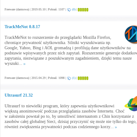
Freeware (darmowa) | 2019.05.10 | Pobrań: 1107 |
(0)
|
TrackMeNot 0.8.17
TrackMeNot to rozszerzenie do przeglądarki Mozilla Firefox,
chroniące prywatność użytkownika. Silniki wyszukiwania np.
Google, Yahoo, Bing i AOL gromadzą i profilują dane użytkowników na
podstawie wpisywanych przez nich zapytań. Rozszerzenie generuje dodatko
zapytania, niezwiązane z poszukiwanym zagadnieniem, dzięki temu nasze
wyszuki...
Freeware (darmowa) | 2015.04.29 | Pobrań: 1098 |
(1)
|
Ultrasurf 21.32
Ultrasurf to niewielki program, który zapewnia użytkownikowi
większą anonimowość podczas przeglądania zasobów Internetu. Choć
w założeniu powstał po to, by umożliwić internautom z Chin korzystanie z
zasobów całej globalnej Sieci, dzisiaj przyczynić się może nie tylko do tego,
również zwiększenia prywatności podczas codziennego korzy...