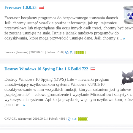
Freeraser 1.0.0.23
Freeraser bezpłatny programos do bezpowrotnego usuwania danych.
Jeśli chcemy usunąć wszelkie poufne informacje, jak np. tajemnice
przemysłowe lub niepożądane dla oczu innych osób treści, chcemy być pewn
że zostaną usunięte na stałe. Istnieje jednak mnóstwo programów do
odzyskiwania, które mogą przywrócić usunięte dane. Jeśli chcemy z...
Freeware (darmowa) | 2009.04.16 | Pobrań: 5158 |
(1)
|
Destroy Windows 10 Spying Lite 1.6 Build 722
Destroy Windows 10 Spying (DWS) Lite – niewielki program
umożliwiający użytkownikom systemu Windows 7/8/8.1/10
dezaktywowanie w nim wszystkich funkcji, których zadaniem jest tytułowe
„szpiegowanie” – celowe gromadzenie i wysyłanie Microsoftowi statystyk z
wykorzystania systemu. Aplikacja przyda się więc tym użytkownikom, któr
ponad w...
GNU GPL (darmowa) | 2016.09.01 | Pobrań: 4966 |
(1)
|