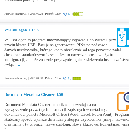
ujawnienia poufnych informacji.
Freeware (darmowa) | 2006.03.28 | Pobrań: 1239 |
(0)
|
VSUsbLogon 1.13.3
VSUsbLogon to program umożliwiający logowanie do systemu przy
użyciu klucza USB. Bazuje na generowaniu PINu na podstawie
danych użytkownika, którego konto niezależnie od tego pozostaje nadal
chronione standardowym hasłem. Jest to narzędzie proste w użyciu i
konfiguracji, a może znacznie przyczynić się do zwiększenia bezpieczeństwa
związ...
Freeware (darmowa) | 2015.04.28 | Pobrań: 1194 |
(0)
|
Document Metadata Cleaner 3.50
Document Metadata Cleaner to aplikacja pozwalająca na
wyczyszczenie prywatnych informacji zapisanych w metadanych
dokumentów pakietu Microsoft Office (Word, Excel, PowerPoint). Progra
skuteczny sposób wymaże dane identyfikujące użytkownika (imię i nazwisk
oraz firma), tytuł pracy, nazwę szablonu, słowa kluczowe, komentarze, tema