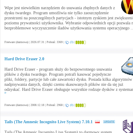
Wipe jest niewielkim narzędziem do usuwania zbędnych danych z
dysku twardego. Program umożliwia nie tylko zaoszczędzenie
przestrzeni na poszczególnych partycjach - istotnym zyskiem jest zwiększeni
poziomu prywatności użytkownika. Wybranie odpowiednich opcji pozwala 
bezproblemowe wyczyszczenie śladów użytkowania systemu operacyjnego .
Freeware (darmowa) | 2026.07.31 | Pobrań: 3369 |
(3)
|
Hard Drive Eraser 2.0
Hard Drive Eraser - program służy do bezpowrotnego usuwania
plików z dysku twardego. Program potrafi kasować pojedyncze
pliki, foldery, partycje lub całe zawartości dysku. Posiada kilka algorytmów
nadpisywania danych, dzięki czemu skasowanych plików nie da się już
odzyskać. Hard Drive Eraser obsługuje wszystkie rodzaje dysków z systema
Freeware (darmowa) | 2008.12.18 | Pobrań: 2968 |
(0)
|
Tails (The Amnesic Incognito Live System) 7.10.1
Tails (The Amnesic Incognito Live System) to darmowy system