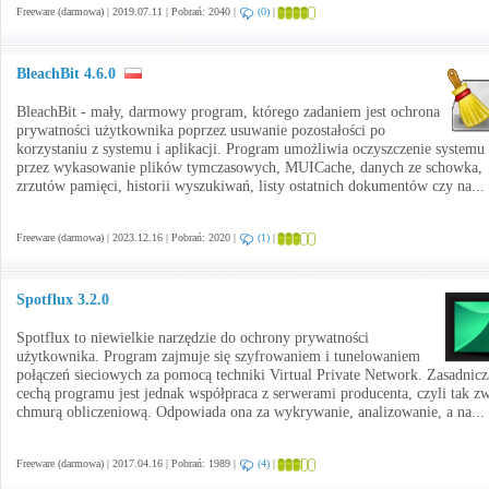
Freeware (darmowa) | 2019.07.11 | Pobrań: 2040 |
(0)
|
BleachBit 4.6.0
BleachBit - mały, darmowy program, którego zadaniem jest ochrona
prywatności użytkownika poprzez usuwanie pozostałości po
korzystaniu z systemu i aplikacji. Program umożliwia oczyszczenie systemu
przez wykasowanie plików tymczasowych, MUICache, danych ze schowka,
zrzutów pamięci, historii wyszukiwań, listy ostatnich dokumentów czy na...
Freeware (darmowa) | 2023.12.16 | Pobrań: 2020 |
(1)
|
Spotflux 3.2.0
Spotflux to niewielkie narzędzie do ochrony prywatności
użytkownika. Program zajmuje się szyfrowaniem i tunelowaniem
połączeń sieciowych za pomocą techniki Virtual Private Network. Zasadnicz
cechą programu jest jednak współpraca z serwerami producenta, czyli tak z
chmurą obliczeniową. Odpowiada ona za wykrywanie, analizowanie, a na...
Freeware (darmowa) | 2017.04.16 | Pobrań: 1989 |
(4)
|