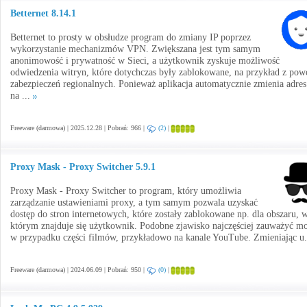
Betternet 8.14.1
Betternet to prosty w obsłudze program do zmiany IP poprzez
wykorzystanie mechanizmów VPN. Zwiększana jest tym samym
anonimowość i prywatność w Sieci, a użytkownik zyskuje możliwość
odwiedzenia witryn, które dotychczas były zablokowane, na przykład z po
zabezpieczeń regionalnych. Ponieważ aplikacja automatycznie zmienia adres
na ...
Freeware (darmowa) | 2025.12.28 | Pobrań: 966 |
(2)
|
Proxy Mask - Proxy Switcher 5.9.1
Proxy Mask - Proxy Switcher to program, który umożliwia
zarządzanie ustawieniami proxy, a tym samym pozwala uzyskać
dostęp do stron internetowych, które zostały zablokowane np. dla obszaru, 
którym znajduje się użytkownik. Podobne zjawisko najczęściej zauważyć m
w przypadku części filmów, przykładowo na kanale YouTube. Zmieniając u.
Freeware (darmowa) | 2024.06.09 | Pobrań: 950 |
(0)
|