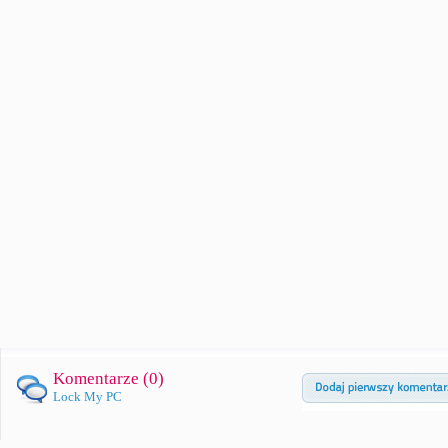
Komentarze (
0
)
Lock My PC