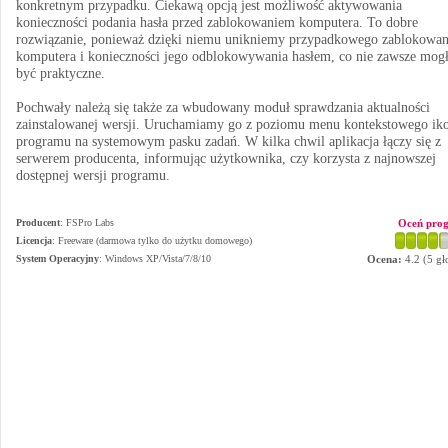
konkretnym przypadku. Ciekawą opcją jest możliwość aktywowania
konieczności podania hasła przed zablokowaniem komputera. To dobre
rozwiązanie, ponieważ dzięki niemu unikniemy przypadkowego zablokowan
komputera i konieczności jego odblokowywania hasłem, co nie zawsze mog
być praktyczne.
Pochwały należą się także za wbudowany moduł sprawdzania aktualności
zainstalowanej wersji. Uruchamiamy go z poziomu menu kontekstowego ik
programu na systemowym pasku zadań. W kilka chwil aplikacja łączy się z
serwerem producenta, informując użytkownika, czy korzysta z najnowszej
dostępnej wersji programu.
Producent
:
FSPro Labs
Oceń pro
Licencja
: Freeware (darmowa tylko do użytku domowego)
System Operacyjny
:
Windows XP/Vista/7/8/10
Ocena:
4.2
(
5
gł