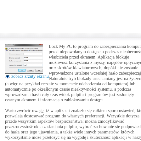
Lock My PC to program do zabezpieczania komput
przed niepowołanym dostępem podczas nieobecnośc
właściciela przed ekranem. Aplikacja blokuje
możliwość korzystania z myszy, napędów optyczny
oraz skrótów klawiaturowych, dopóki nie zostanie
wprowadzone ustalone wcześniej hasło zabezpieczaj
zobacz zrzuty ekranu
Naturalnie tryb blokady uruchamiany jest na życzen
(a więc na przykład ręcznie w momencie odchodzenia od komputera) lub
automatycznie po określonym czasie nieaktywności systemu, a podczas
wprowadzania hasła cały czas widok pulpitu i programów jest zasłonięty
czarnym ekranem i informacją o zablokowaniu dostępu.
Warto zwrócić uwagę, iż w aplikacji znalazło się całkiem sporo ustawień, kt
pozwalają dostosować program do własnych preferencji. Wszystkie dotyczą
przede wszystkim aspektów bezpieczeństwa; można zmodyfikować
przezroczystość okna zasłaniania pulpitu, wybrać zachowanie się podpowied
do hasła oraz jego ujawniania, a także wiele innych parametrów, których
wykorzystanie może przełożyć się na wygodę i skuteczność aplikacji w nas