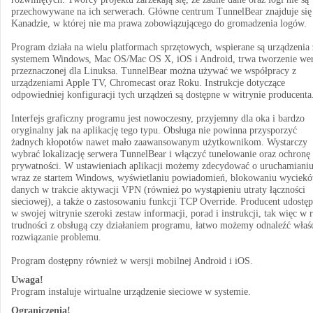
przechowywane na ich serwerach. Główne centrum TunnelBear znajduje się
Kanadzie, w której nie ma prawa zobowiązującego do gromadzenia logów.
Program działa na wielu platformach sprzętowych, wspierane są urządzenia 
systemem Windows, Mac OS/Mac OS X, iOS i Android, trwa tworzenie wer
przeznaczonej dla Linuksa. TunnelBear można używać we współpracy z
urządzeniami Apple TV, Chromecast oraz Roku. Instrukcje dotyczące
odpowiedniej konfiguracji tych urządzeń są dostępne w witrynie producenta
Interfejs graficzny programu jest nowoczesny, przyjemny dla oka i bardzo
oryginalny jak na aplikację tego typu. Obsługa nie powinna przysporzyć
żadnych kłopotów nawet mało zaawansowanym użytkownikom. Wystarczy
wybrać lokalizację serwera TunnelBear i włączyć tunelowanie oraz ochronę
prywatności. W ustawieniach aplikacji możemy zdecydować o uruchamianiu
wraz ze startem Windows, wyświetlaniu powiadomień, blokowaniu wyciek
danych w trakcie aktywacji VPN (również po wystąpieniu utraty łączności
sieciowej), a także o zastosowaniu funkcji TCP Override. Producent udostęp
w swojej witrynie szeroki zestaw informacji, porad i instrukcji, tak więc w r
trudności z obsługą czy działaniem programu, łatwo możemy odnaleźć właś
rozwiązanie problemu.
Program dostępny również w wersji mobilnej Android i iOS.
Uwaga!
Program instaluje wirtualne urządzenie sieciowe w systemie.
Ograniczenia!