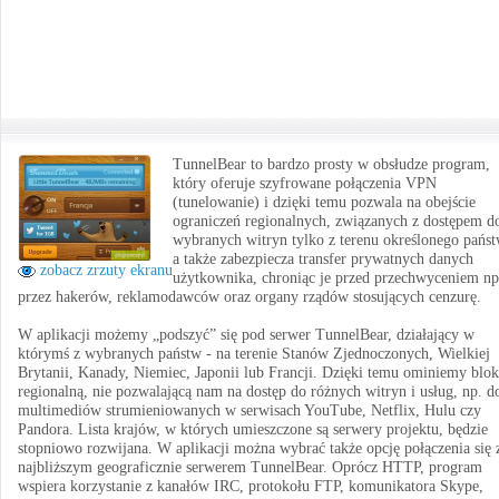
TunnelBear to bardzo prosty w obsłudze program,
który oferuje szyfrowane połączenia VPN
(tunelowanie) i dzięki temu pozwala na obejście
ograniczeń regionalnych, związanych z dostępem d
wybranych witryn tylko z terenu określonego państ
a także zabezpiecza transfer prywatnych danych
zobacz zrzuty ekranu
użytkownika, chroniąc je przed przechwyceniem np
przez hakerów, reklamodawców oraz organy rządów stosujących cenzurę.
W aplikacji możemy „podszyć” się pod serwer TunnelBear, działający w
którymś z wybranych państw - na terenie Stanów Zjednoczonych, Wielkiej
Brytanii, Kanady, Niemiec, Japonii lub Francji. Dzięki temu ominiemy blo
regionalną, nie pozwalającą nam na dostęp do różnych witryn i usług, np. d
multimediów strumieniowanych w serwisach YouTube, Netflix, Hulu czy
Pandora. Lista krajów, w których umieszczone są serwery projektu, będzie
stopniowo rozwijana. W aplikacji można wybrać także opcję połączenia się 
najbliższym geograficznie serwerem TunnelBear. Oprócz HTTP, program
wspiera korzystanie z kanałów IRC, protokołu FTP, komunikatora Skype,