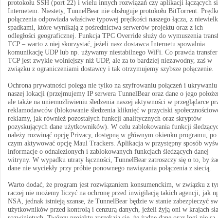
protokołu SSH (port 22) i wielu innych rozwiązań czy aplikacji łączących si
Internetem. Niestety, TunnelBear nie obsługuje protokołu BitTorrent. Prędk
połączenia odpowiada właściwe typowej prędkości naszego łącza, z niewiel
spadkami, które wynikają z pośrednictwa serwerów projektu oraz z ich
odległości geograficznej. Funkcja TPC Override służy do wymuszenia trans
TCP – warto z niej skorzystać, jeżeli nasz dostawca Internetu spowalnia
komunikację UDP lub np. używamy niestabilnego WiFi. Co prawda transfer
TCP jest zwykle wolniejszy niż UDP, ale za to bardziej niezawodny, zaś w
związku z ograniczeniami dostawcy i tak otrzymujemy szybsze połączenie.
Ochrona prywatności polega nie tylko na szyfrowaniu połączeń i ukrywaniu
naszej lokacji (przejmujemy IP serwera TunnelBear oraz dane o jego położe
ale także na uniemożliwieniu śledzenia naszej aktywności w przeglądarce pr
reklamodawców (blokowanie śledzenia kliknięć w przyciski społecznościowe
reklamy, jak również pozostałych funkcji analitycznych oraz skryptów
pozyskujących dane użytkowników). W celu zablokowania funkcji śledzący
należy rozwinąć opcję Privacy, dostępną w głównym okienku programu, po
czym aktywować opcję Maul Trackers. Aplikacja w przystępny sposób wyśw
informacje o odnalezionych i zablokowanych funkcjach śledzących danej
witryny. W wypadku utraty łączności, TunnelBear zatroszczy się o to, by ż
dane nie wyciekły przy próbie ponownego nawiązania połączenia z siecią.
Warto dodać, że program jest rozwiązaniem konsumenckim, w związku z t
raczej nie możemy liczyć na ochronę przed inwigilacją takich agencji, jak n
NSA, jednak istnieją szanse, że TunnelBear będzie w stanie zabezpieczyć s
użytkowników przed kontrolą i cenzurą danych, jeżeli żyją oni w krajach sła
rozwiniętych. Twórcy projektu zarzekają się, że żadne dane oraz logi nie są