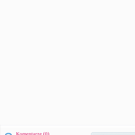
Komentarze (
0
)