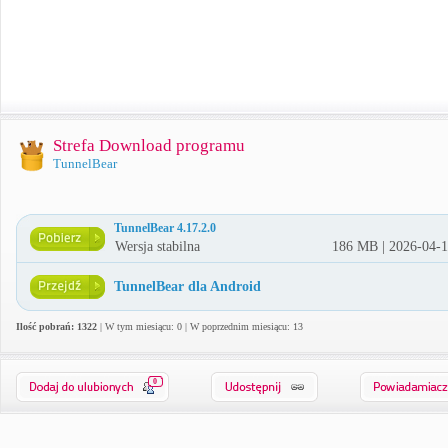
Strefa Download programu
TunnelBear
TunnelBear 4.17.2.0
Wersja stabilna
186 MB | 2026-04-
TunnelBear dla Android
Ilość pobrań: 1322
| W tym miesiącu: 0 | W poprzednim miesiącu: 13
0