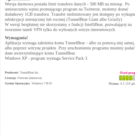
Wersja darmowa posiada limit transferu danych - 500 MB na miesiąc. Po
umieszczeniu wpisu promującego program na Twitterze, możemy dostać
dodatkowy 1GB transferu. Transfer nielimitowany jest dostępny po wykupi
subskrypcji miesięcznej lub rocznej (TunnelBear Giant albo Grizzly).
W wersji bezpłatnej nie skorzystamy z funkcji IntelliBear, pozwalającej na
tworzenie tuneli VPN tylko do wybranych witryn internetowych.
Wymagania!
Aplikacja wymaga założenia konta TunnelBear - albo za pomocą niej samej,
albo poprzez witrynę projektu. Przy uruchomieniu programu musimy podać
dane uwierzytelniające konta TunnelBear.
Windows XP - program wymaga Service Pack 3.
Producent
:
TunnelBear Inc.
Oceń pro
Licencja
: Freeware (darmowa)
System Operacyjny
:
Windows 7/8/10
Ocena:
4.1
(
10
gł