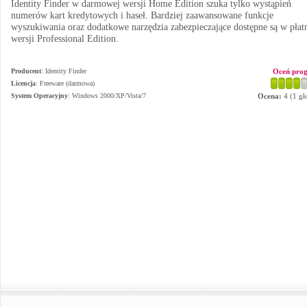
Identity Finder w darmowej wersji Home Edition szuka tylko wystąpień
numerów kart kredytowych i haseł. Bardziej zaawansowane funkcje
wyszukiwania oraz dodatkowe narzędzia zabezpieczające dostępne są w płat
wersji Professional Edition.
Producent
:
Identity Finder
Oceń pro
Licencja
: Freeware (darmowa)
System Operacyjny
:
Windows 2000/XP/Vista/7
Ocena:
4
(
1
gł