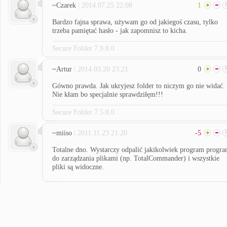
~Czarek
| 2014.07.25 22:08
1
Bardzo fajna sprawa, używam go od jakiegoś czasu, tylko
trzeba pamiętać hasło - jak zapomnisz to kicha.
Secure Folder 7.9.0.0
~Artur
| 2014.03.20 23:21
0
Gówno prawda. Jak ukryjesz folder to niczym go nie widać.
Nie kłam bo specjalnie sprawdziłęm!!!
Secure Folder 7.5.0.0
~miiso
| 2011.11.23 21:20
-5
Totalne dno. Wystarczy odpalić jakikolwiek program progr
do zarządzania plikami (np. TotalCommander) i wszystkie
pliki są widoczne.