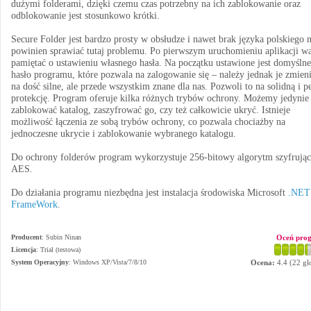
dużymi folderami, dzięki czemu czas potrzebny na ich zablokowanie oraz
odblokowanie jest stosunkowo krótki.
Secure Folder jest bardzo prosty w obsłudze i nawet brak języka polskiego n
powinien sprawiać tutaj problemu. Po pierwszym uruchomieniu aplikacji wa
pamiętać o ustawieniu własnego hasła. Na początku ustawione jest domyślne
hasło programu, które pozwala na zalogowanie się – należy jednak je zmieni
na dość silne, ale przede wszystkim znane dla nas. Pozwoli to na solidną i 
protekcję. Program oferuje kilka różnych trybów ochrony. Możemy jedynie
zablokować katalog, zaszyfrować go, czy też całkowicie ukryć. Istnieje
możliwość łączenia ze sobą trybów ochrony, co pozwala chociażby na
jednoczesne ukrycie i zablokowanie wybranego katalogu.
Do ochrony folderów program wykorzystuje 256-bitowy algorytm szyfrują
AES.
Do działania programu niezbędna jest instalacja środowiska Microsoft
.NET
FrameWork
.
Producent
:
Subin Ninan
Oceń pro
Licencja
: Trial (testowa)
System Operacyjny
:
Windows XP/Vista/7/8/10
Ocena:
4.4
(
22
gł