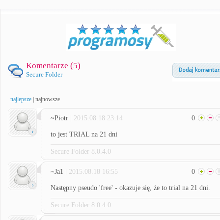
Komentarze (
5
)
Secure Folder
najlepsze
|
najnowsze
~Piotr
| 2015.08.18 23:14
0
to jest TRIAL na 21 dni
Secure Folder 8.0.4.0
~Ja1
| 2015.08.18 16:55
0
Następny pseudo 'free' - okazuje się, że to trial na 21 dni.
Secure Folder 8.0.4.0