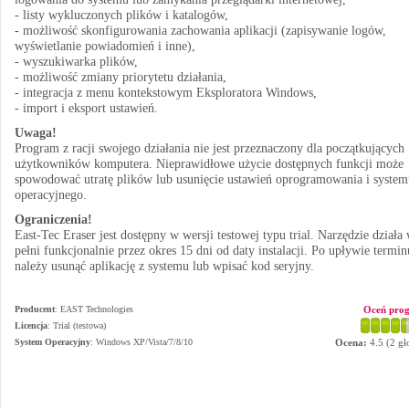
- listy wykluczonych plików i katalogów,
- możliwość skonfigurowania zachowania aplikacji (zapisywanie logów,
wyświetlanie powiadomień i inne),
- wyszukiwarka plików,
- możliwość zmiany priorytetu działania,
- integracja z menu kontekstowym Eksploratora Windows,
- import i eksport ustawień.
Uwaga!
Program z racji swojego działania nie jest przeznaczony dla początkujących
użytkowników komputera. Nieprawidłowe użycie dostępnych funkcji może
spowodować utratę plików lub usunięcie ustawień oprogramowania i system
operacyjnego.
Ograniczenia!
East-Tec Eraser jest dostępny w wersji testowej typu trial. Narzędzie działa
pełni funkcjonalnie przez okres 15 dni od daty instalacji. Po upływie termin
należy usunąć aplikację z systemu lub wpisać kod seryjny.
Producent
:
EAST Technologies
Oceń pro
Licencja
: Trial (testowa)
System Operacyjny
:
Windows XP/Vista/7/8/10
Ocena:
4.5
(
2
gł