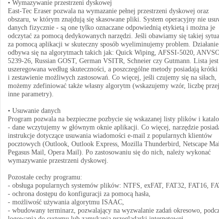
• Wymazywanie przestrzeni dyskowej
East-Tec Eraser pozwala na wymazanie pełnej przestrzeni dyskowej oraz
obszaru, w którym znajdują się skasowane pliki. System operacyjny nie us
danych fizycznie - są one tylko oznaczane odpowiednią etykietą i można je
odczytać za pomocą dedykowanych narzędzi. Jeśli obawiamy się takiej sytua
za pomocą aplikacji w skuteczny sposób wyeliminujemy problem. Działanie
odbywa się na algorytmach takich jak: Quick Wiping, AFSSI-5020, ANVS
5239-26, Russian GOST, German VSITR, Schneier czy Gutmann. Lista jest
uszeregowana według skuteczności, a poszczególne metody posiadają krótki
i zestawienie możliwych zastosowań. Co więcej, jeśli czujemy się na siłach,
możemy zdefiniować także własny algorytm (wskazujemy wzór, liczbę przej
inne parametry).
• Usuwanie danych
Program pozwala na bezpieczne pozbycie się wskazanej listy plików i kata
- dane wczytujemy w głównym oknie aplikacji. Co więcej, narzędzie posiad
instrukcje dotyczące usuwania wiadomości e-mail z popularnych klientów
pocztowych (Outlook, Outlook Express, Mozilla Thunderbird, Netscape Mai
Pegasus Mail, Opera Mail). Po zastosowaniu się do nich, należy wykonać
wymazywanie przestrzeni dyskowej.
Pozostałe cechy programu:
- obsługa popularnych systemów plików: NTFS, exFAT, FAT32, FAT16, FA
- ochrona dostępu do konfiguracji za pomocą hasła,
- możliwość używania algorytmu ISAAC,
- wbudowany terminarz, pozwalający na wyzwalanie zadań okresowo, podc
logowania do systemu lub zamykania przeglądarki internetowej,