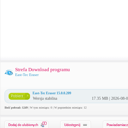
Strefa Download programu
East-Tec Eraser
East-Tec Eraser 15.0.0.209
Wersja stabilna
17.35 MB | 2026-08-
Ilość pobrań: 1249
| W tym miesiącu: 0 | W poprzednim miesiącu: 12
0