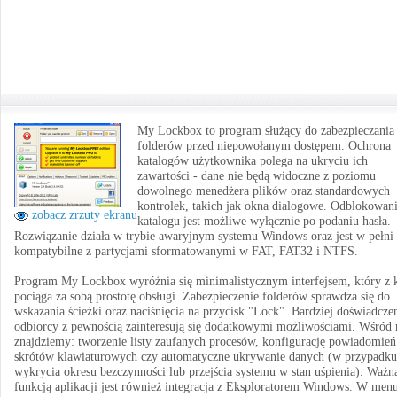
My Lockbox to program służący do zabezpieczania
folderów przed niepowołanym dostępem. Ochrona
katalogów użytkownika polega na ukryciu ich
zawartości - dane nie będą widoczne z poziomu
dowolnego menedżera plików oraz standardowych
kontrolek, takich jak okna dialogowe. Odblokowan
zobacz zrzuty ekranu
katalogu jest możliwe wyłącznie po podaniu hasła.
Rozwiązanie działa w trybie awaryjnym systemu Windows oraz jest w pełni
kompatybilne z partycjami sformatowanymi w FAT, FAT32 i NTFS.
Program My Lockbox wyróżnia się minimalistycznym interfejsem, który z k
pociąga za sobą prostotę obsługi. Zabezpieczenie folderów sprawdza się do
wskazania ścieżki oraz naciśnięcia na przycisk "Lock". Bardziej doświadcze
odbiorcy z pewnością zainteresują się dodatkowymi możliwościami. Wśród 
znajdziemy: tworzenie listy zaufanych procesów, konfigurację powiadomień
skrótów klawiaturowych czy automatyczne ukrywanie danych (w przypadku
wykrycia okresu bezczynności lub przejścia systemu w stan uśpienia). Ważn
funkcją aplikacji jest również integracja z Eksploratorem Windows. W men