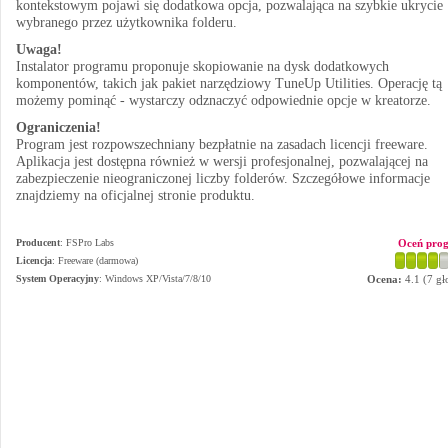
kontekstowym pojawi się dodatkowa opcja, pozwalająca na szybkie ukrycie
wybranego przez użytkownika folderu.
Uwaga!
Instalator programu proponuje skopiowanie na dysk dodatkowych
komponentów, takich jak pakiet narzędziowy TuneUp Utilities. Operację tą
możemy pominąć - wystarczy odznaczyć odpowiednie opcje w kreatorze.
Ograniczenia!
Program jest rozpowszechniany bezpłatnie na zasadach licencji freeware.
Aplikacja jest dostępna również w wersji profesjonalnej, pozwalającej na
zabezpieczenie nieograniczonej liczby folderów. Szczegółowe informacje
znajdziemy na oficjalnej stronie produktu.
Producent
:
FSPro Labs
Oceń pro
Licencja
: Freeware (darmowa)
System Operacyjny
:
Windows XP/Vista/7/8/10
Ocena:
4.1
(
7
gł