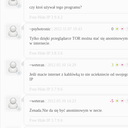
czy ktoś używał tego programu?
Free Hide IP 3.9.4.2
~psyhotronic
| 2012.11.07 19:43
0
Tylko dzięki przeglądarce TOR można stać się anonimowym
w internecie.
Free Hide IP 3.8.3.6
~weteran
| 2012.05.10 14:29
3
Jeśli macie internet z kablówką to nie uciekniecie od swojeg
IP
Free Hide IP 3.7.9.6
~weteran
| 2012.05.10 14:23
-5
Żenada.Nie da się być anonimowym w necie.
Free Hide IP 3.7.9.6