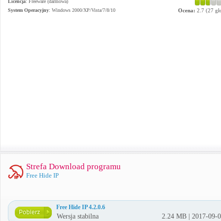
Licencja
: Freeware (darmowa)
System Operacyjny
:
Windows 2000/XP/Vista/7/8/10
Ocena:
2.7
(
27
gł
Strefa Download programu
Free Hide IP
Free Hide IP 4.2.0.6
Wersja stabilna
2.24 MB | 2017-09-