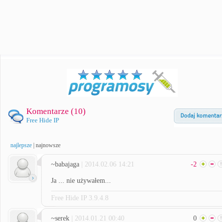
Komentarze (
10
)
Free Hide IP
najlepsze
|
najnowsze
~babajaga
| 2014.02.06 14:21
-2
Ja ... nie używałem...
Free Hide IP 3.9.4.8
~serek
| 2014.01.21 00:40
0