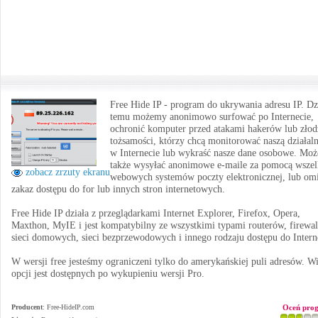
Free Hide IP - program do ukrywania adresu IP. Dz
temu możemy anonimowo surfować po Internecie,
ochronić komputer przed atakami hakerów lub złod
tożsamości, którzy chcą monitorować naszą działal
w Internecie lub wykraść nasze dane osobowe. Mo
także wysyłać anonimowe e-maile za pomocą wszel
zobacz zrzuty ekranu
webowych systemów poczty elektronicznej, lub om
zakaz dostępu do for lub innych stron internetowych.
Free Hide IP działa z przeglądarkami Internet Explorer, Firefox, Opera,
Maxthon, MyIE i jest kompatybilny ze wszystkimi typami routerów, firewal
sieci domowych, sieci bezprzewodowych i innego rodzaju dostępu do Intern
W wersji free jesteśmy ograniczeni tylko do amerykańskiej puli adresów. Wi
opcji jest dostępnych po wykupieniu wersji Pro.
Producent
:
Free-HideIP.com
Oceń pro