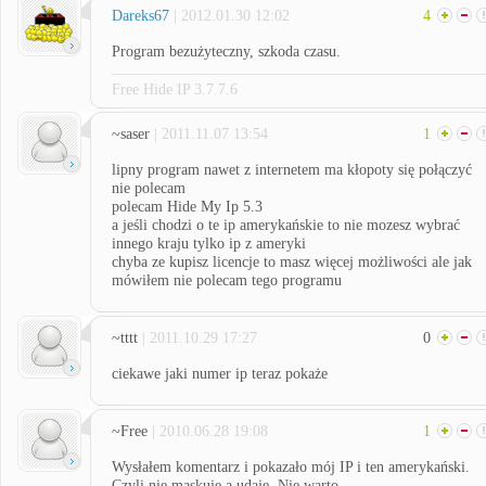
Dareks67
| 2012.01.30 12:02
4
Program bezużyteczny, szkoda czasu.
Free Hide IP 3.7.7.6
~saser
| 2011.11.07 13:54
1
lipny program nawet z internetem ma kłopoty się połączyć
nie polecam
polecam Hide My Ip 5.3
a jeśli chodzi o te ip amerykańskie to nie mozesz wybrać
innego kraju tylko ip z ameryki
chyba ze kupisz licencje to masz więcej możliwości ale jak
mówiłem nie polecam tego programu
~tttt
| 2011.10.29 17:27
0
ciekawe jaki numer ip teraz pokaże
~Free
| 2010.06.28 19:08
1
Wysłałem komentarz i pokazało mój IP i ten amerykański.
Czyli nie maskuje a udaje. Nie warto.