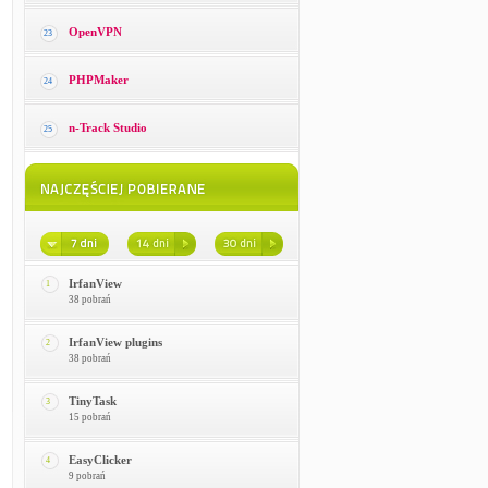
OpenVPN
23
PHPMaker
24
n-Track Studio
25
IrfanView
1
38 pobrań
IrfanView plugins
2
38 pobrań
TinyTask
3
15 pobrań
EasyClicker
4
9 pobrań