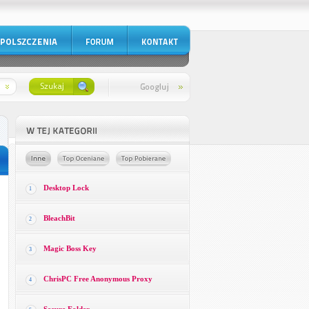
Desktop Lock
1
BleachBit
2
Magic Boss Key
3
ChrisPC Free Anonymous Proxy
4