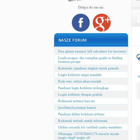
Dołącz do nas na:
Free ghana treasury bill calculator for investors
Leads scraper: the complete guide to finding
business prospe
Kokienak: panduan singkat untuk pemula
Login kokitoto tanpa masalah
n
Koki toto: solusi akses mudah
Panduan login kokitoto terlengkap
Login kokitoto dengan praktis
Kokienak terbaru hari ini
[problem]wymiana baterii
Panduan daftar kokitoto terbaru
Kokienak terbaik untuk informasi
Online rewards for verified casino members
Whatsapp +237676641179 miracle mystic
magic ring# magic oil