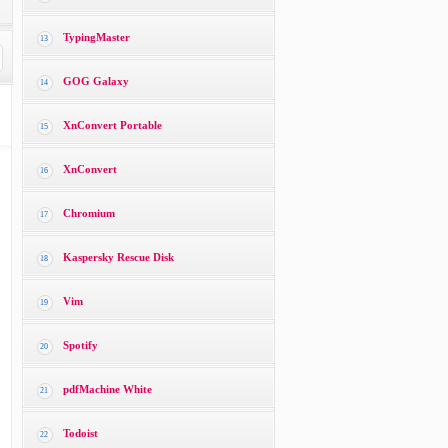
TypingMaster
13
GOG Galaxy
14
XnConvert Portable
15
XnConvert
16
Chromium
17
Kaspersky Rescue Disk
18
Vim
19
Spotify
20
pdfMachine White
21
Todoist
22