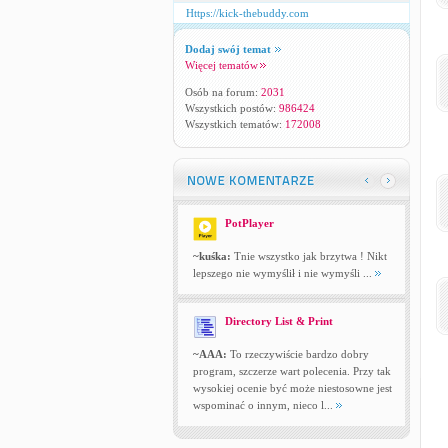
Https://kick-thebuddy.com
Dodaj swój temat
Więcej tematów
Osób na forum:
2031
Wszystkich postów:
986424
Wszystkich tematów:
172008
PotPlayer
~kuśka:
Tnie wszystko jak brzytwa ! Nikt
lepszego nie wymyślił i nie wymyśli ...
Directory List & Print
~AAA:
To rzeczywiście bardzo dobry
program, szczerze wart polecenia. Przy tak
wysokiej ocenie być może niestosowne jest
wspominać o innym, nieco l...