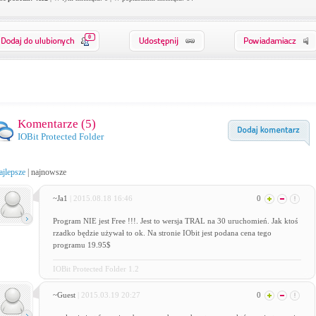
0
Komentarze (
5
)
IOBit Protected Folder
ajlepsze
|
najnowsze
~Ja1
| 2015.08.18 16:46
0
Program NIE jest Free !!!. Jest to wersja TRAL na 30 uruchomień. Jak ktoś
rzadko będzie używał to ok. Na stronie IObit jest podana cena tego
programu 19.95$
IOBit Protected Folder 1.2
~Guest
| 2015.03.19 20:27
0