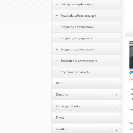
Pakiety zabezpieczające
Pozostałe zabezpieczające
Programy antyspamowe
Programy antyspyware
Programy antywirusowe
Szczepionki antywirusowe
Szyfrowanie danych
pr
Biuro
Uk
pl
Domowe
IO
Edukacja i Nauka
We
Firma
Pr
Li
Grafika