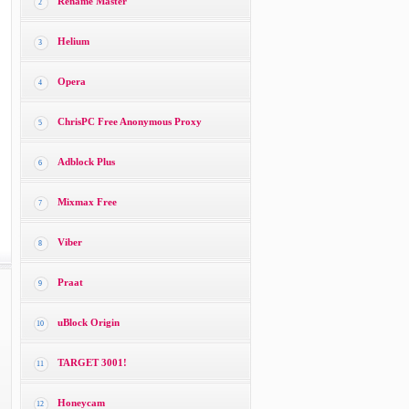
Rename Master
2
Helium
3
Opera
4
ChrisPC Free Anonymous Proxy
5
Adblock Plus
6
Mixmax Free
7
Viber
8
Praat
9
uBlock Origin
10
TARGET 3001!
11
Honeycam
12