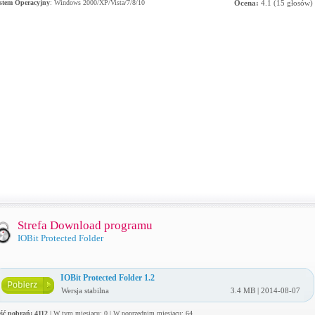
stem Operacyjny
:
Windows 2000/XP/Vista/7/8/10
Ocena:
4.1
(
15
głosów)
Strefa Download programu
IOBit Protected Folder
IOBit Protected Folder 1.2
Wersja stabilna
3.4 MB | 2014-08-07
ość pobrań: 4112
| W tym miesiącu: 0 | W poprzednim miesiącu: 64