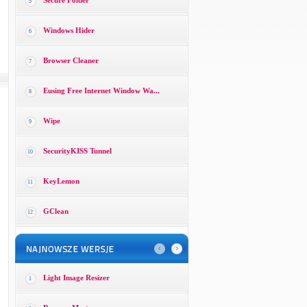
Secure Folder
5
Windows Hider
6
Browser Cleaner
7
Eusing Free Internet Window Wa...
8
Wipe
9
SecurityKISS Tunnel
10
KeyLemon
11
GClean
12
Light Image Resizer
1