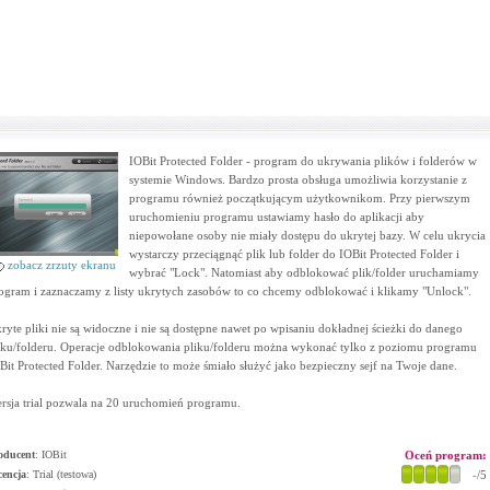
IOBit Protected Folder - program do ukrywania plików i folderów w
systemie Windows. Bardzo prosta obsługa umożliwia korzystanie z
programu również początkującym użytkownikom. Przy pierwszym
uruchomieniu programu ustawiamy hasło do aplikacji aby
niepowołane osoby nie miały dostępu do ukrytej bazy. W celu ukrycia
wystarczy przeciągnąć plik lub folder do IOBit Protected Folder i
zobacz zrzuty ekranu
wybrać "Lock". Natomiast aby odblokować plik/folder uruchamiamy
ogram i zaznaczamy z listy ukrytych zasobów to co chcemy odblokować i klikamy "Unlock".
ryte pliki nie są widoczne i nie są dostępne nawet po wpisaniu dokładnej ścieżki do danego
iku/folderu. Operacje odblokowania pliku/folderu można wykonać tylko z poziomu programu
Bit Protected Folder. Narzędzie to może śmiało służyć jako bezpieczny sejf na Twoje dane.
rsja trial pozwala na 20 uruchomień programu.
oducent
:
IOBit
Oceń program:
cencja
: Trial (testowa)
-
/5