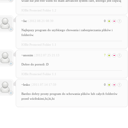
wcale nie jest free wiem bo mam advanced system care, którego jest częscią
IOBit Protected Folder 1.2
~Jac
| 2012.08.21 08:39
0
Najlepszy program do szybkiego chowania i zabezpieczania plików i
folderów.
IOBit Protected Folder 1.1
~anonim
| 2012.07.25 21:13
7
Dobre do pornoli :D
IOBit Protected Folder 1.1
~lesko
| 2011.07.14 17:59
0
Bardzo dobry prosty program do schowania plików lub całych folderów
przed wścibskimi,hi,hi,hi