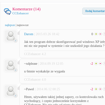
Komentarze (
14
)
CCEnhancer
najlepsze
|
najnowsze
Darom
| 2015.03.26 18:42
0
Jak ten program dobrze skonfigurować pod windows XP żeb
mi nic nie popsuł w systemie i nie uszkodził jego działania ?
CCEnhancer 4.2
~xdplease
| 2014.09.19 12:05
-2
u 6mnie wyskakóje ze wygasła
CCEnhancer 4.0
~Pawel
| 2014.06.12 00:25
-2
Hmm, używałem takiej jednej zapory, co kontrolowała ruch
wychodzący, i często jednocześnie korzystałem z
CCEnhancer. Nic nie szło od niego do sieci.