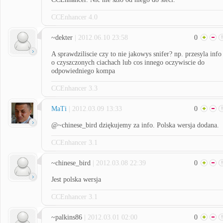
CCEnhancer 4.0
~dekter
| 2012.06.10 23:58
0
A sprawdziliscie czy to nie jakowys snifer? np. przesyla info
o czyszczonych ciachach lub cos innego oczywiscie do
odpowiedniego kompa
CCEnhancer 3.3
MaTi
| 2012.03.09 13:33
0
@~chinese_bird dziękujemy za info. Polska wersja dodana.
CCEnhancer 3.1
~chinese_bird
| 2012.03.08 22:39
0
Jest polska wersja
CCEnhancer 3.1
~palkins86
| 2012.03.01 02:00
0