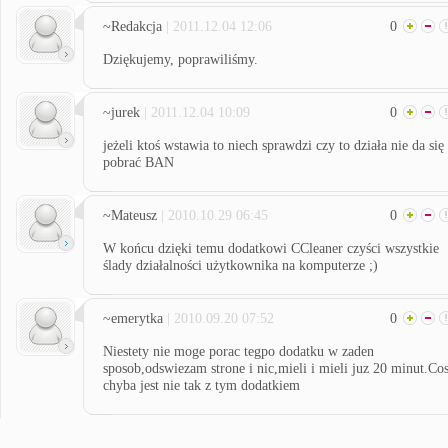
~Redakcja
| 2011.12.04 12:06
0
Dziękujemy, poprawiliśmy.
~jurek
| 2011.12.04 10:09
0
jeżeli ktoś wstawia to niech sprawdzi czy to działa nie da się
pobrać BAN
~Mateusz
| 2010.10.29 06:45
0
W końcu dzięki temu dodatkowi CCleaner czyści wszystkie
ślady działalności użytkownika na komputerze ;)
~emerytka
| 2010.09.20 07:52
0
Niestety nie moge porac tegpo dodatku w zaden
sposob,odswiezam strone i nic,mieli i mieli juz 20 minut.Co
chyba jest nie tak z tym dodatkiem