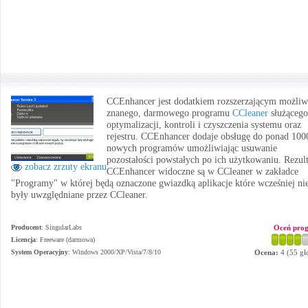
CCEnhancer jest dodatkiem rozszerzającym możliw
znanego, darmowego programu
CCleaner
służącego
optymalizacji, kontroli i czyszczenia systemu oraz
rejestru. CCEnhancer dodaje obsługę do ponad 100
nowych programów umożliwiając usuwanie
pozostałości powstałych po ich użytkowaniu. Rezul
zobacz zrzuty ekranu
CCEnhancer widoczne są w CCleaner w zakładce
"Programy" w której będą oznaczone gwiazdką aplikacje które wcześniej ni
były uwzględniane przez CCleaner.
Producent
:
SingularLabs
Oceń pro
Licencja
: Freeware (darmowa)
System Operacyjny
:
Windows 2000/XP/Vista/7/8/10
Ocena:
4
(
55
gł