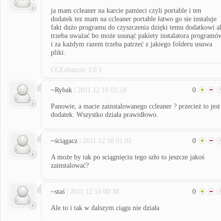
ja mam ccleaner na karcie pamieci czyli portable i ten
dodatek tez mam na ccleaner portable łatwo go sie instaluje
fakt dużo programu do czyszczenia dzięki temu dodatkowi a
trzeba uważać bo może usunąć pakiety instalatora programó
i za każdym razem trzeba patrzeć z jakiego folderu usuwa
pliki.
CCEnhancer 3.0.1
~Rybak
| 2011.12.10 02:24
0
Panowie, a macie zainstalowanego ccleaner ? przecież to jest
dodatek. Wszystko działa prawidłowo.
~ściągacz
| 2011.12.10 01:02
0
A może by tak po sciągnięciu tego szło to jeszcze jakoś
zainstalować?
~staś
| 2011.12.10 00:38
0
Ale to i tak w dalszym ciągu nie działa