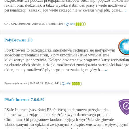
bezpieczeństwa podczas przeglądania zasobów Sieci (np. poprzez blokowani
reklam oraz śledzenia), a także wysoka stabilność pracy i wiele możliwości
personalizacji: zaskakująco wiele szczególnie w kwestii wyglądu, gdzie...
GNU GPL (darmowa) | 2019.05.20 | Pobrań: 1192 |
(0)
|
PolyBrowser 2.0
PolyBrowser to przeglądarka internetowa cechująca się nietypowym
sposobem prezentacji stron, który umożliwia łatwe wyświetlanie
kilku witryn jednocześnie. Kolejno otwierane w programie karty wyświetlan
na ekranie obok siebie, a dzięki możliwości zmniejszania szerokości każdego
okien, mamy możliwość płynnego poruszania się między k...
Freeware (darmowa) | 2015.07.19 | Pobrań: 840 |
(0)
|
PSafe Internet 7.6.0.29
PSafe Internet (wcześniej PSafe Web) to darmowa przeglądarka
internetowa, bazująca na kodzie źródłowym darmowego projektu
Chromium. Od programów konkurencyjnych wyróżnia się głównie
wbudowanymi narzędziami związanymi z bezpieczeństwem i wpływającymi