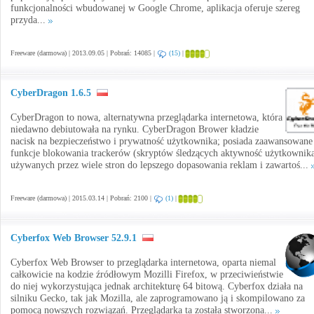
funkcjonalności wbudowanej w Google Chrome, aplikacja oferuje szereg
przyda...
Freeware (darmowa) | 2013.09.05 | Pobrań: 14085 |
(15)
|
CyberDragon 1.6.5
CyberDragon to nowa, alternatywna przeglądarka internetowa, która
niedawno debiutowała na rynku. CyberDragon Brower kładzie
nacisk na bezpieczeństwo i prywatność użytkownika; posiada zaawansowane
funkcje blokowania trackerów (skryptów śledzących aktywność użytkownika
używanych przez wiele stron do lepszego dopasowania reklam i zawartoś...
Freeware (darmowa) | 2015.03.14 | Pobrań: 2100 |
(1)
|
Cyberfox Web Browser 52.9.1
Cyberfox Web Browser to przeglądarka internetowa, oparta niemal
całkowicie na kodzie źródłowym Mozilli Firefox, w przeciwieństwie
do niej wykorzystująca jednak architekturę 64 bitową. Cyberfox działa na
silniku Gecko, tak jak Mozilla, ale zaprogramowano ją i skompilowano za
pomocą nowszych rozwiązań. Przeglądarka ta została stworzona...