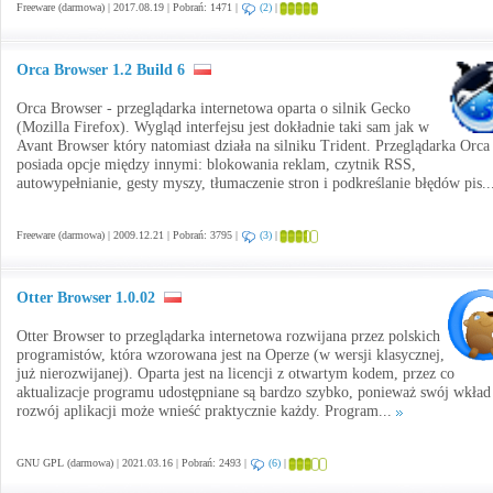
Freeware (darmowa) | 2017.08.19 | Pobrań: 1471 |
(2)
|
Orca Browser 1.2 Build 6
Orca Browser - przeglądarka internetowa oparta o silnik Gecko
(Mozilla Firefox). Wygląd interfejsu jest dokładnie taki sam jak w
Avant Browser który natomiast działa na silniku Trident. Przeglądarka Orca
posiada opcje między innymi: blokowania reklam, czytnik RSS,
autowypełnianie, gesty myszy, tłumaczenie stron i podkreślanie błędów pis.
Freeware (darmowa) | 2009.12.21 | Pobrań: 3795 |
(3)
|
Otter Browser 1.0.02
Otter Browser to przeglądarka internetowa rozwijana przez polskich
programistów, która wzorowana jest na Operze (w wersji klasycznej,
już nierozwijanej). Oparta jest na licencji z otwartym kodem, przez co
aktualizacje programu udostępniane są bardzo szybko, ponieważ swój wkład
rozwój aplikacji może wnieść praktycznie każdy. Program...
GNU GPL (darmowa) | 2021.03.16 | Pobrań: 2493 |
(6)
|