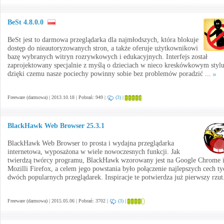
BeSt 4.8.0.0
BeSt jest to darmowa przeglądarka dla najmłodszych, która blokuje
dostęp do nieautoryzowanych stron, a także oferuje użytkownikowi
bazę wybranych witryn rozrywkowych i edukacyjnych. Interfejs został
zaprojektowany specjalnie z myślą o dzieciach w nieco kreskówkowym stylu
dzięki czemu nasze pociechy powinny sobie bez problemów poradzić ...
Freeware (darmowa) | 2013.10.18 | Pobrań: 949 |
(3)
|
BlackHawk Web Browser 25.3.1
BlackHawk Web Browser to prosta i wydajna przeglądarka
internetowa, wyposażona w wiele nowoczesnych funkcji. Jak
twierdzą twórcy programu, BlackHawk wzorowany jest na Google Chrome 
Mozilli Firefox, a celem jego powstania było połączenie najlepszych cech ty
dwóch popularnych przeglądarek. Inspiracje te potwierdza już pierwszy rzut
Freeware (darmowa) | 2015.05.06 | Pobrań: 3702 |
(3)
|