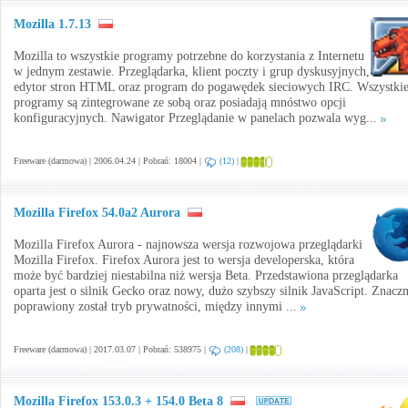
Mozilla 1.7.13
Mozilla to wszystkie programy potrzebne do korzystania z Internetu
w jednym zestawie. Przeglądarka, klient poczty i grup dyskusyjnych,
edytor stron HTML oraz program do pogawędek sieciowych IRC. Wszystki
programy są zintegrowane ze sobą oraz posiadają mnóstwo opcji
konfiguracyjnych. Nawigator Przeglądanie w panelach pozwala wyg...
Freeware (darmowa) | 2006.04.24 | Pobrań: 18004 |
(12)
|
Mozilla Firefox 54.0a2 Aurora
Mozilla Firefox Aurora - najnowsza wersja rozwojowa przeglądarki
Mozilla Firefox. Firefox Aurora jest to wersja developerska, która
może być bardziej niestabilna niż wersja Beta. Przedstawiona przeglądarka
oparta jest o silnik Gecko oraz nowy, dużo szybszy silnik JavaScript. Znaczn
poprawiony został tryb prywatności, między innymi ...
Freeware (darmowa) | 2017.03.07 | Pobrań: 538975 |
(208)
|
Mozilla Firefox 153.0.3 + 154.0 Beta 8