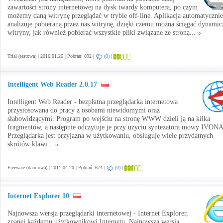
zawartości strony internetowej na dysk twardy komputera, po czym
możemy daną witrynę przeglądać w trybie off-line. Aplikacja automatycznie
analizuje pobieraną przez nas witrynę, dzięki czemu można ściągać dynamic
witryny, jak również pobierać wszystkie pliki związane ze stroną...
Trial (testowa) | 2016.01.26 | Pobrań: 892 |
(0)
|
Intelligent Web Reader 2.0.17
Intelligent Web Reader - bezpłatna przeglądarka internetowa
przystosowana do pracy z osobami niewidomymi oraz
słabowidzącymi. Program po wejściu na stronę WWW dzieli ją na kilka
fragmentów, a następnie odczytuje je przy użyciu syntezatora mowy IVONA
Przeglądarka jest przyjazna w użytkowaniu, obsługuje wiele przydatnych
skrótów klawi...
Freeware (darmowa) | 2011.04.20 | Pobrań: 674 |
(0)
|
Internet Explorer 10
Najnowsza wersja przeglądarki internetowej - Internet Explorer,
znanej każdemu użytkownikowi Internetu. Najnowsza wersja