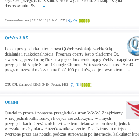
szybkość przeglądana zasobów sieciowych. Producent skupił się na
dostosowaniu PSaf...
Freeware (darmowa) | 2016.03.19 | Pobrań: 1557 |
(3)
|
QtWeb 3.8.5
Lekka przeglądarka internetowa QtWeb zaskakuje szybkością
działania i funkcjonalnością. Program oparty jest o platformę Qt,
stworzoną przez firmę Nokia, a jego silnik renderujący WebKit napędza rów
przeglądarki Apple Safari i Google Chrome. W testach wydajności Acid3
program uzyskał maksymalną ilość 100 punktów, co jest wynikiem ...
GNU GPL (darmowa) | 2013.09.10 | Pobrań: 1432 |
(1)
|
Quadel
Quadel to prosta i poręczna przeglądarka stron WWW. Znajdziemy
w niej jednak kilka funkcji których nie zobaczymy w innych
przeglądarkach. Część z nich jest całkiem niekonwencjonalnych, jednak
wszystko to aby ułatwić użytkownikowi życie. Znajdziemy tu miejsce na
tworzone przez nas notatki podczas surfowania po internecie, kalkulator któr