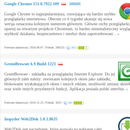
Google Chrome 151.0.7922.109
Google Chrome to najpopularniejsza, rozwijająca się bardzo szybko
przeglądarka internetowa. Obecnie co 6 tygodni ukazuje się nowa
wersja oznaczona kolejnym numerem głównym. Główne cechy przeglądarki
opartej na otwartym projekcie Chromium, to bardzo minimalistyczny wyglą
szybkość działania, bezpieczeństwo i niezbyt duże zapotrzebowani...
Freeware (darmowa) | 2026.08.07 | Pobrań: 286253 |
(61)
|
GreenBrowser 6.9 Build 1223
GreenBrowser - nakładka na przeglądarkę Internet Explorer. Do jej
głównych zalet należy: otwieranie kolejnych okien jako zakładki,
blokowanie wyskakujących okien i innych reklam, możliwość zmiany skóre
oraz wiele innych przydatnych funkcji. Aplikacja posiada polski interfejs.
Freeware (darmowa) | 2016.12.23 | Pobrań: 3622 |
(4)
|
Inspyder Web2Disk 5.0.1.8635
Web2Disk jest narzędziem, które pozwala na pobranie całej