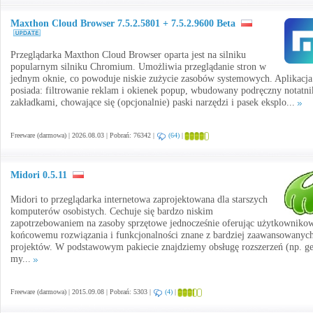
Maxthon Cloud Browser 7.5.2.5801 + 7.5.2.9600 Beta
Przeglądarka Maxthon Cloud Browser oparta jest na silniku
popularnym silniku Chromium. Umożliwia przeglądanie stron w
jednym oknie, co powoduje niskie zużycie zasobów systemowych. Aplikacja
posiada: filtrowanie reklam i okienek popup, wbudowany podręczny notatni
zakładkami, chowające się (opcjonalnie) paski narzędzi i pasek eksplo...
Freeware (darmowa) | 2026.08.03 | Pobrań: 76342 |
(64)
|
Midori 0.5.11
Midori to przeglądarka internetowa zaprojektowana dla starszych
komputerów osobistych. Cechuje się bardzo niskim
zapotrzebowaniem na zasoby sprzętowe jednocześnie oferując użytkowniko
końcowemu rozwiązania i funkcjonalności znane z bardziej zaawansowanyc
projektów. W podstawowym pakiecie znajdziemy obsługę rozszerzeń (np. ge
my...
Freeware (darmowa) | 2015.09.08 | Pobrań: 5303 |
(4)
|