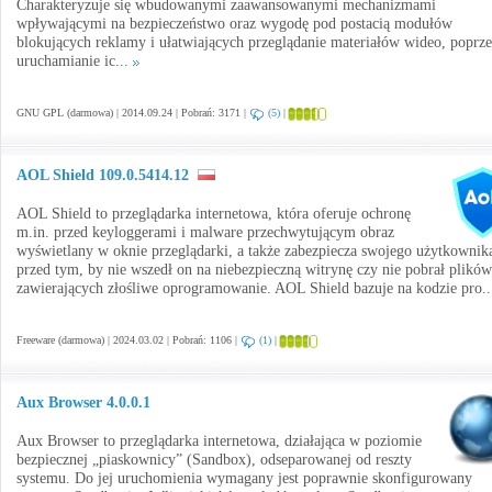
Charakteryzuje się wbudowanymi zaawansowanymi mechanizmami
wpływającymi na bezpieczeństwo oraz wygodę pod postacią modułów
blokujących reklamy i ułatwiających przeglądanie materiałów wideo, poprz
uruchamianie ic...
GNU GPL (darmowa) | 2014.09.24 | Pobrań: 3171 |
(5)
|
AOL Shield 109.0.5414.12
AOL Shield to przeglądarka internetowa, która oferuje ochronę
m.in. przed keyloggerami i malware przechwytującym obraz
wyświetlany w oknie przeglądarki, a także zabezpiecza swojego użytkownik
przed tym, by nie wszedł on na niebezpieczną witrynę czy nie pobrał plików
zawierających złośliwe oprogramowanie. AOL Shield bazuje na kodzie pro.
Freeware (darmowa) | 2024.03.02 | Pobrań: 1106 |
(1)
|
Aux Browser 4.0.0.1
Aux Browser to przeglądarka internetowa, działająca w poziomie
bezpiecznej „piaskownicy” (Sandbox), odseparowanej od reszty
systemu. Do jej uruchomienia wymagany jest poprawnie skonfigurowany