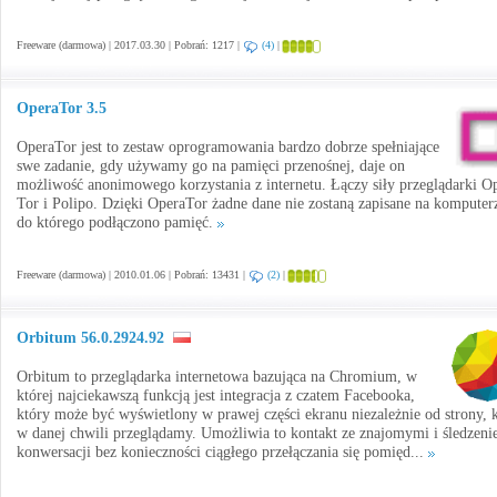
Freeware (darmowa) | 2017.03.30 | Pobrań: 1217 |
(4)
|
OperaTor 3.5
OperaTor jest to zestaw oprogramowania bardzo dobrze spełniające
swe zadanie, gdy używamy go na pamięci przenośnej, daje on
możliwość anonimowego korzystania z internetu. Łączy siły przeglądarki O
Tor i Polipo. Dzięki OperaTor żadne dane nie zostaną zapisane na komputer
do którego podłączono pamięć.
Freeware (darmowa) | 2010.01.06 | Pobrań: 13431 |
(2)
|
Orbitum 56.0.2924.92
Orbitum to przeglądarka internetowa bazująca na Chromium, w
której najciekawszą funkcją jest integracja z czatem Facebooka,
który może być wyświetlony w prawej części ekranu niezależnie od strony, 
w danej chwili przeglądamy. Umożliwia to kontakt ze znajomymi i śledzeni
konwersacji bez konieczności ciągłego przełączania się pomięd...