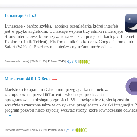
Lunascape 6.15.2
Lunascape - bardzo szybka, japońska przeglądarka której interfejs
jest w języku angielskim. Lunascape wspiera trzy silniki renderujące
strony internetowe, które używane są w takich przeglądarkach jak: Internet
Explorer (silnik Trident), Firefox (silnik Gecko) oraz Google Chrome lub
Safari (Webkit). Przełączanie między engine’ami może od...
Freeware (darmowa) | 2018.11.03 | Pobrań: 7245 |
(12)
|
Maelstrom 44.0.1.3 Beta
Maelstrom to oparta na Chromium przeglądarka internetowa
zaproponowana przez BitTorrent - wiodącego producenta
oprogramowania obsługującego sieci P2P. Powiązanie z tą siecią zostało
wyraźnie zaznaczone także w opisywanej przeglądarce - dzięki integracji z P
program pozwoli nieco szybciej wczytać strony, które równocześnie odwied
...
Freeware (darmowa) | 2016.03.19 | Pobrań: 879 |
(0)
|