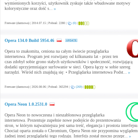
wymienionych korzyści, użytkownik zyskuje także wbudowane motywy
kolorystyczne oraz dość s...
Freeware (darmowa) | 2014.07.15 | Pobrań: 2280 |
(0)
|
Opera 134.0 Build 5954.46
Opera to znakomita, ceniona na całym świecie przeglądarka
internetowa. Program jest rozwijany od kilkunastu lat - przez ten
czas zdobył sobie grono stałych użytkowników i społeczność, rozwijającą
dodatki uprzyjemniające surfowanie w sieci. Opera łączy w sobie szereg
narzędzi. Wśród nich znajdują się: • Przeglądarka internetowa Podst...
Freeware (darmowa) | 2026.08.06 | Pobrań: 365294 |
(269)
|
Opera Neon 1.0.2531.0
Opera Neon to nowoczesna i nieszablonowa przeglądarka
internetowa. Prezentuje zupełnie nowe podejście do prezentowania
stron, w którym najważniejsza jest sama treść, elegancja i prostota interfejsu
Chociaż oparta została o Chromium, Opera Neon nie przypomina wyglądem
żadnej innej przeglądarki tego rodzaju. Interfejs został mocno przepr...