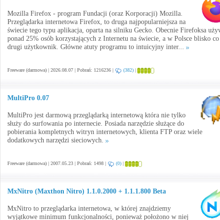
Mozilla Firefox - program Fundacji (oraz Korporacji) Mozilla.
Przeglądarka internetowa Firefox, to druga najpopularniejsza na
świecie tego typu aplikacja, oparta na silniku Gecko. Obecnie Firefoksa uż
ponad 25% osób korzystających z Internetu na świecie, a w Polsce blisko co
drugi użytkownik. Główne atuty programu to intuicyjny inter...
Freeware (darmowa) | 2026.08.07 | Pobrań: 1216236 |
(382)
|
MultiPro 0.07
MultiPro jest darmową przeglądarką internetową która nie tylko
służy do surfowania po internecie. Posiada narzędzie służące do
pobierania kompletnych witryn internetowych, klienta FTP oraz wiele
dodatkowych narzędzi sieciowych.
Freeware (darmowa) | 2007.05.23 | Pobrań: 1498 |
(0)
|
MxNitro (Maxthon Nitro) 1.1.0.2000 + 1.1.1.800 Beta
MxNitro to przeglądarka internetowa, w której znajdziemy
wyjątkowe minimum funkcjonalności, ponieważ położono w niej