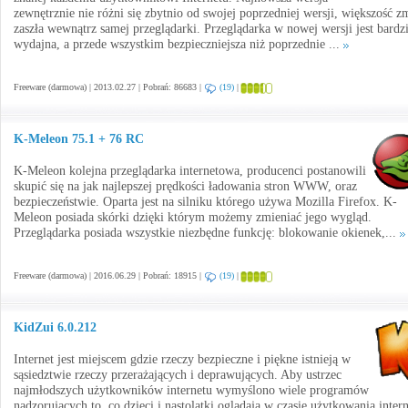
zewnętrznie nie różni się zbytnio od swojej poprzedniej wersji, większość z
zaszła wewnątrz samej przeglądarki. Przeglądarka w nowej wersji jest bardzi
wydajna, a przede wszystkim bezpieczniejsza niż poprzednie ...
Freeware (darmowa) | 2013.02.27 | Pobrań: 86683 |
(19)
|
K-Meleon 75.1 + 76 RC
K-Meleon kolejna przeglądarka internetowa, producenci postanowili
skupić się na jak najlepszej prędkości ładowania stron WWW, oraz
bezpieczeństwie. Oparta jest na silniku którego używa Mozilla Firefox. K-
Meleon posiada skórki dzięki którym możemy zmieniać jego wygląd.
Przeglądarka posiada wszystkie niezbędne funkcję: blokowanie okienek,...
Freeware (darmowa) | 2016.06.29 | Pobrań: 18915 |
(19)
|
KidZui 6.0.212
Internet jest miejscem gdzie rzeczy bezpieczne i piękne istnieją w
sąsiedztwie rzeczy przerażających i deprawujących. Aby ustrzec
najmłodszych użytkowników internetu wymyślono wiele programów
nadzorujących to, co dzieci i nastolatki oglądają w czasie użytkowania intern