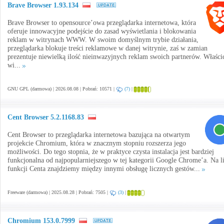
Brave Browser 1.93.134
Brave Browser to opensource’owa przeglądarka internetowa, która
oferuje innowacyjne podejście do zasad wyświetlania i blokowania
reklam w witrynach WWW. W swoim domyślnym trybie działania,
przeglądarka blokuje treści reklamowe w danej witrynie, zaś w zamian
prezentuje niewielką ilość nieinwazyjnych reklam swoich partnerów. Właścic
wi...
GNU GPL (darmowa) | 2026.08.08 | Pobrań: 10571 |
(7)
|
Cent Browser 5.2.1168.83
Cent Browser to przeglądarka internetowa bazująca na otwartym
projekcie Chromium, która w znacznym stopniu rozszerza jego
możliwości. Do tego stopnia, że w praktyce czysta instalacja jest bardziej
funkcjonalna od najpopularniejszego w tej kategorii Google Chrome’a. Na li
funkcji Centa znajdziemy między innymi obsługę licznych gestów...
Freeware (darmowa) | 2025.08.28 | Pobrań: 7505 |
(3)
|
Chromium 153.0.7999