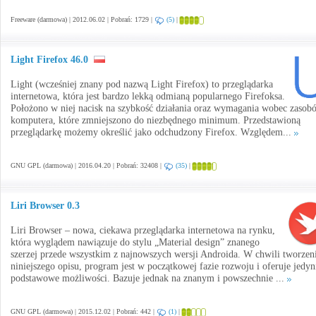
Freeware (darmowa) | 2012.06.02 | Pobrań: 1729 |
(5)
|
Light Firefox 46.0
Light (wcześniej znany pod nazwą Light Firefox) to przeglądarka
internetowa, która jest bardzo lekką odmianą popularnego Firefoksa.
Położono w niej nacisk na szybkość działania oraz wymagania wobec zasob
komputera, które zmniejszono do niezbędnego minimum. Przedstawioną
przeglądarkę możemy określić jako odchudzony Firefox. Względem...
GNU GPL (darmowa) | 2016.04.20 | Pobrań: 32408 |
(35)
|
Liri Browser 0.3
Liri Browser – nowa, ciekawa przeglądarka internetowa na rynku,
która wyglądem nawiązuje do stylu „Material design” znanego
szerzej przede wszystkim z najnowszych wersji Androida. W chwili tworzen
niniejszego opisu, program jest w początkowej fazie rozwoju i oferuje jedyn
podstawowe możliwości. Bazuje jednak na znanym i powszechnie ...
GNU GPL (darmowa) | 2015.12.02 | Pobrań: 442 |
(1)
|