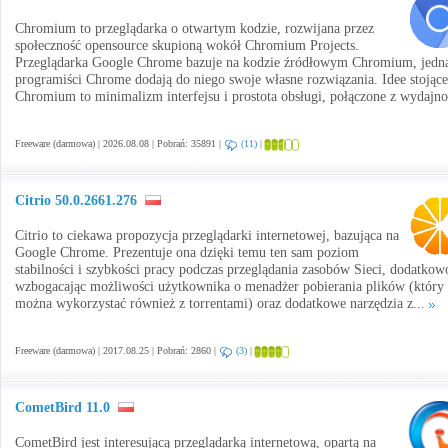
Chromium to przeglądarka o otwartym kodzie, rozwijana przez
społeczność opensource skupioną wokół Chromium Projects.
Przeglądarka Google Chrome bazuje na kodzie źródłowym Chromium, jedn
programiści Chrome dodają do niego swoje własne rozwiązania. Idee stojące
Chromium to minimalizm interfejsu i prostota obsługi, połączone z wydajno
Freeware (darmowa) | 2026.08.08 | Pobrań: 35891 |
(11)
|
Citrio 50.0.2661.276
Citrio to ciekawa propozycja przeglądarki internetowej, bazująca na
Google Chrome. Prezentuje ona dzięki temu ten sam poziom
stabilności i szybkości pracy podczas przeglądania zasobów Sieci, dodatkow
wzbogacając możliwości użytkownika o menadżer pobierania plików (który
można wykorzystać również z torrentami) oraz dodatkowe narzędzia z...
Freeware (darmowa) | 2017.08.25 | Pobrań: 2860 |
(3)
|
CometBird 11.0
CometBird jest interesującą przeglądarką internetową, opartą na