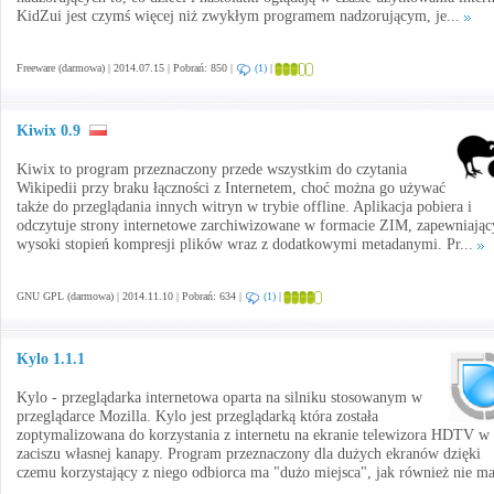
KidZui jest czymś więcej niż zwykłym programem nadzorującym, je...
Freeware (darmowa) | 2014.07.15 | Pobrań: 850 |
(1)
|
Kiwix 0.9
Kiwix to program przeznaczony przede wszystkim do czytania
Wikipedii przy braku łączności z Internetem, choć można go używać
także do przeglądania innych witryn w trybie offline. Aplikacja pobiera i
odczytuje strony internetowe zarchiwizowane w formacie ZIM, zapewniają
wysoki stopień kompresji plików wraz z dodatkowymi metadanymi. Pr...
GNU GPL (darmowa) | 2014.11.10 | Pobrań: 634 |
(1)
|
Kylo 1.1.1
Kylo - przeglądarka internetowa oparta na silniku stosowanym w
przeglądarce Mozilla. Kylo jest przeglądarką która została
zoptymalizowana do korzystania z internetu na ekranie telewizora HDTV w
zaciszu własnej kanapy. Program przeznaczony dla dużych ekranów dzięki
czemu korzystający z niego odbiorca ma "dużo miejsca", jak również nie ma