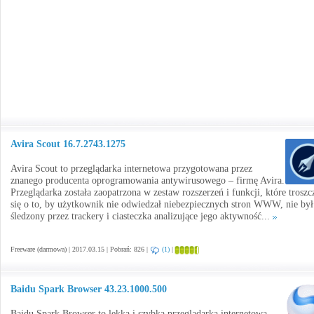
Avira Scout 16.7.2743.1275
Avira Scout to przeglądarka internetowa przygotowana przez
znanego producenta oprogramowania antywirusowego – firmę Avira.
Przeglądarka została zaopatrzona w zestaw rozszerzeń i funkcji, które troszc
się o to, by użytkownik nie odwiedzał niebezpiecznych stron WWW, nie był
śledzony przez trackery i ciasteczka analizujące jego aktywność...
Freeware (darmowa) | 2017.03.15 | Pobrań: 826 |
(1)
|
Baidu Spark Browser 43.23.1000.500
Baidu Spark Browser to lekka i szybka przeglądarka internetowa,