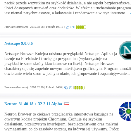
nacisk przede wszystkim na szybkość działania, a nie aspekt bezpieczeństwa,
ilości dostępnych ustawień oraz dodatków. W efekcie uruchamianie progra
jest niemal natychmiastowe, a ładowanie i renderowanie witryn interneto...
Freeware (darmowa) | 2015.08.08 | Pobrań: 10719 |
(7)
|
Netscape 9.0.0.6
Netscape Browser Kolejna odsłona przeglądarki Netscape. Aplikacja
bazuje na Firefoksie i trochę go przypomina (wykorzystuje na
przykład te same skróty klawiaturowe co lisek). Netscape Browser
charakteryzuje się zupełnie nowym interfejsem graficznym. Program umożl
otwieranie wielu stron w jednym oknie, ich grupowanie i zapamiętywanie..
Freeware (darmowa) | 2008.02.20 | Pobrań: 6486 |
(6)
|
Neuron 31.40.18 + 32.2.11 Alpha
Neuron Browser to ciekawa przeglądarka internetowa bazująca na
otwartym kodzie projektu Chromium. Cechuje się szybkim
działaniem, przejrzystym interfejsem, bezpieczeństwem oraz małymi
wymaganiami co do zasobów sprzętu, na którym jej używamy. Prócz