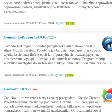
prywatność podczas przeglądania stron internetowych. Umożliwia sprawdza
poprawności domen, identyfikacji certyfikatów SSL różnych typów i
zabezpieczeń...
Freeware (darmowa) | 2025.05.19 | Pobrań: 27854 |
(29)
|
Comodo IceDragon 124.0.6367.207
Comodo IceDragon to solidna przeglądarka internetowa oparta o
silnik Mozilla Firefox. Podobnie jak bardziej popularny pierwowzór,
wyróżnia się dużą ilością opcji konfiguracyjnych, pozwalających na
dostosowanie wyglądu i działania do potrzeb odbiorcy. Program oferuje
wszystkie niezbędne do surfowania funkcje, takie jak: otwieranie zasobó...
Freeware (darmowa) | 2019.06.19 | Pobrań: 5430 |
(16)
|
CoolNovo 2.0.9.20
CoolNovo - rozszerzona wersja znanej przeglądarki Google Chrome.
Projekt wcześniej znany był pod nazwą ChromePlus. Przeglądarka
posiada zwiększoną funkcjonalność, dodając kilka nowych opcji oraz
poprawiając poziom prywatności użytkownika. Oprócz standardowej