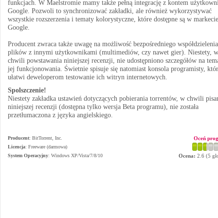
funkcjach. W Maelstromie mamy także pełną integrację z kontem użytkown
Google. Pozwoli to synchronizować zakładki, ale również wykorzystywać
wszystkie rozszerzenia i tematy kolorystyczne, które dostępne są w markeci
Google.
Producent zwraca także uwagę na możliwość bezpośredniego współdzielenia
plików z innymi użytkownikami (multimediów, czy nawet gier). Niestety, 
chwili powstawania niniejszej recenzji, nie udostępniono szczegółów na tem
jej funkcjonowania. Świetnie spisuje się natomiast konsola programisty, któ
ułatwi deweloperom testowanie ich witryn internetowych.
Spolszczenie!
Niestety zakładka ustawień dotyczących pobierania torrentów, w chwili pisa
niniejszej recenzji (dostępna tylko wersja Beta programu), nie została
przetłumaczona z języka angielskiego.
Producent
:
BitTorrent, Inc.
Oceń pro
Licencja
: Freeware (darmowa)
System Operacyjny
:
Windows XP/Vista/7/8/10
Ocena:
2.6
(
5
gł