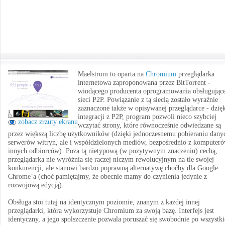
Maelstrom to oparta na
Chromium
przeglądarka
internetowa zaproponowana przez BitTorrent -
wiodącego producenta oprogramowania obsługując
sieci P2P. Powiązanie z tą siecią zostało wyraźnie
zaznaczone także w opisywanej przeglądarce - dzię
integracji z P2P, program pozwoli nieco szybciej
zobacz zrzuty ekranu
wczytać strony, które równocześnie odwiedzane są
przez większą liczbę użytkowników (dzięki jednoczesnemu pobieraniu dany
serwerów witryn, ale i współdzielonych mediów, bezpośrednio z komputer
innych odbiorców). Poza tą nietypową (w pozytywnym znaczeniu) cechą,
przeglądarka nie wyróżnia się raczej niczym rewolucyjnym na tle swojej
konkurencji, ale stanowi bardzo poprawną alternatywę choćby dla Google
Chrome’a (choć pamiętajmy, że obecnie mamy do czynienia jedynie z
rozwojową edycją).
Obsługa stoi tutaj na identycznym poziomie, znanym z każdej innej
przeglądarki, która wykorzystuje Chromium za swoją bazę. Interfejs jest
identyczny, a jego spolszczenie pozwala poruszać się swobodnie po wszystk