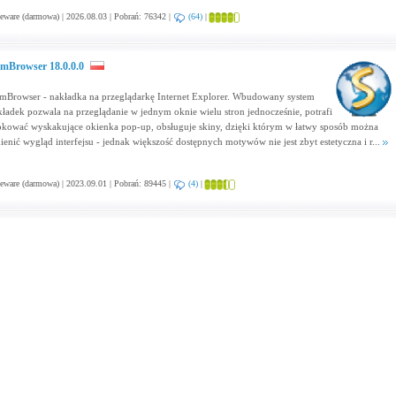
eware (darmowa) | 2026.08.03 | Pobrań: 76342 |
(64)
|
imBrowser 18.0.0.0
imBrowser - nakładka na przeglądarkę Internet Explorer. Wbudowany system
kładek pozwala na przeglądanie w jednym oknie wielu stron jednocześnie, potrafi
okować wyskakujące okienka pop-up, obsługuje skiny, dzięki którym w łatwy sposób można
ienić wygląd interfejsu - jednak większość dostępnych motywów nie jest zbyt estetyczna i r...
eware (darmowa) | 2023.09.01 | Pobrań: 89445 |
(4)
|