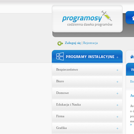
Zaloguj się
|
Rejestracja
Bezpieczeństwo
Biuro
Ilo
Domowe
Av
Edukacja i Nauka
Av
o 
Firma
pr
me
Grafika