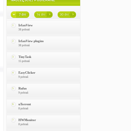
IrfanView
1
38 pobrań
IrfanView plugins
2
38 pobrań
TinyTask
3
15 pobrań
EasyClicker
4
9 pobrań
Rufus
5
9 pobrań
uTorrent
6
8 pobrań
HWMonitor
7
8 pobrań