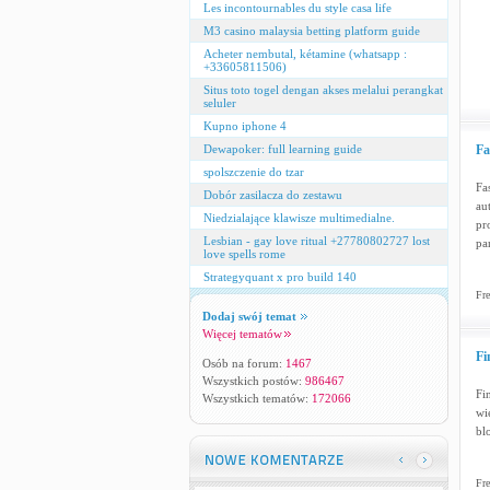
Les incontournables du style casa life
M3 casino malaysia betting platform guide
Acheter nembutal, kétamine (whatsapp :
+33605811506)
Situs toto togel dengan akses melalui perangkat
seluler
Kupno iphone 4
Dewapoker: full learning guide
Fa
spolszczenie do tzar
Fa
Dobór zasilacza do zestawu
au
Niedzialające klawisze multimedialne.
pr
Lesbian - gay love ritual +27780802727 lost
pa
love spells rome
Strategyquant x pro build 140
Fre
Dodaj swój temat
Więcej tematów
Fi
Osób na forum:
1467
Wszystkich postów:
986467
Fi
Wszystkich tematów:
172066
wi
bl
Fre