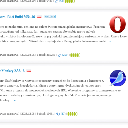
eware (darmowa) | 2008.02.20 | Pobrań: 6486 |
(6)
|
era 134.0 Build 5954.46
era to znakomita, ceniona na całym świecie przeglądarka internetowa. Program
st rozwijany od kilkunastu lat - przez ten czas zdobył sobie grono stałych
ytkowników i społeczność, rozwijającą dodatki uprzyjemniające surfowanie w sieci. Opera łączy
sobie szereg narzędzi. Wśród nich znajdują się: • Przeglądarka internetowa Podst...
eware (darmowa) | 2026.08.06 | Pobrań: 365288 |
(269)
|
aMonkey 2.53.18
kiet SeaMonkey to wszystkie programy potrzebne do korzystania z Internetu w
dnym zestawie. Przeglądarka, klient poczty i grup dyskusyjnych, edytor stron
ML oraz program do pogawędek sieciowych IRC. Wszystkie programy są zintegrowane ze
bą oraz posiadają mnóstwo opcji konfiguracyjnych. Całość oparta jest na najnowszych
chnologi...
eware (darmowa) | 2023.12.08 | Pobrań: 13031 |
(17)
|