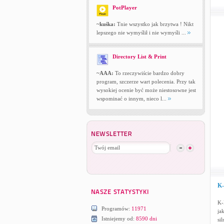
PotPlayer
~kuśka:
Tnie wszystko jak brzytwa ! Nikt
lepszego nie wymyślił i nie wymyśli ...
Directory List & Print
~AAA:
To rzeczywiście bardzo dobry
program, szczerze wart polecenia. Przy tak
wysokiej ocenie być może niestosowne jest
wspominać o innym, nieco l...
K-
K-
Programów:
11971
ja
Istniejemy od:
8590 dni
si