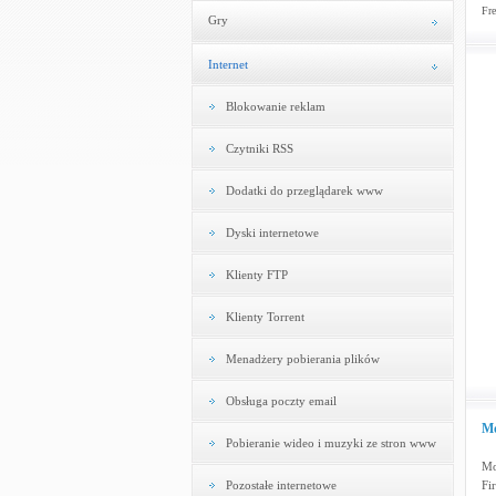
Fre
Gry
Internet
Blokowanie reklam
Czytniki RSS
Dodatki do przeglądarek www
Dyski internetowe
Klienty FTP
Klienty Torrent
Menadżery pobierania plików
Obsługa poczty email
Mo
Pobieranie wideo i muzyki ze stron www
Mo
Pozostałe internetowe
Fi