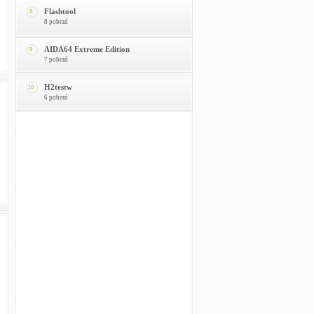
Flashtool
8
8 pobrań
AIDA64 Extreme Edition
9
7 pobrań
H2testw
10
6 pobrań