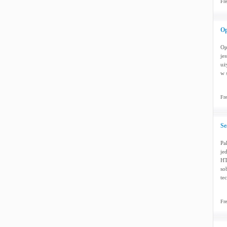
Fre
Op
Op
je
uż
w 
Fre
Se
Pa
je
HT
so
te
Fre