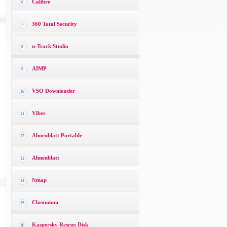
Calibre
6
360 Total Security
7
n-Track Studio
8
AIMP
9
VSO Downloader
10
Viber
11
Ahnenblatt Portable
12
Ahnenblatt
13
Nmap
14
Chromium
15
Kaspersky Rescue Disk
16