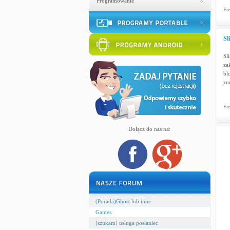
Programowanie
Fre
Sl
Sl
za
bl
zm
Fre
Dołącz do nas na:
(Porada)Ghost lub inne
Games
[szukam] usługa posłaniec