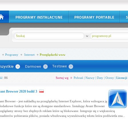
w
programosy.pl
Programy
Internet
Przeglądarki www
ść:
86
Sortuj wg
Pobrań
|
Nazwy
|
Daty
|
Oceny
|
Licencji
ant Browser 2020 build 3
ant Browser - jest nakładką na przeglądarkę Internet Explorer, która wzbogaca ją
dodatkowe funkcje które nie są dostępne standardowo. Instalując Avant Browser
zeglądamy strony bez zbędnych reklam które są blokowane. Integruje się z większością
nadżerów pobierania plików, posiada wbudowaną wyszukiwarkę tekstu która podświetla zna...