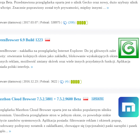
rsja Beta. Przedstawiona przeglądarka oparta jest o silnik Gecko oraz nowy, dużo szybszy silnik
vaScript. Znacznie poprawiony został tryb prywatności, między innymi ...
eware (darmowa) | 2017.03.07 | Pobrań: 538975 |
(208)
|
eenBrowser 6.9 Build 1223
eenBrowser - nakładka na przeglądarkę Internet Explorer. Do jej głównych zalet
leży: otwieranie kolejnych okien jako zakładki, blokowanie wyskakujących okien
innych reklam, możliwość zmiany skórek oraz wiele innych przydatnych funkcji. Aplikacja
iada polski interfejs.
eware (darmowa) | 2016.12.23 | Pobrań: 3622 |
(4)
|
xthon Cloud Browser 7.5.2.5801 + 7.5.2.9600 Beta
zeglądarka Maxthon Cloud Browser oparta jest na silniku popularnym silniku
romium. Umożliwia przeglądanie stron w jednym oknie, co powoduje niskie
życie zasobów systemowych. Aplikacja posiada: filtrowanie reklam i okienek popup,
udowany podręczny notatnik z zakładkami, chowające się (opcjonalnie) paski narzędzi i pasek
splo...