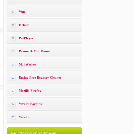
Vim
17
Helium
18
PotPlayer
19
Passmark OSFMount
20
MailWasher
21
Eusing Free Registry Cleaner
22
Mozilla Firefox
23
Vivaldi Portable
24
Vivaldi
25