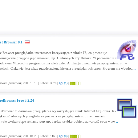
st Browser 8.1
st Browser przeglądarka internetowa korzystająca z silnika IE, co powoduje
tomatyczne przejęcie jego ustawień, np. Ulubionych czy Historii. W porównaniu z
oduktem Microsoftu programos ma wiele zalet. Aplikacja umożliwia przeglądanie stron w
nelach. Ciekawiej jest także przedstawiona historia przeglądanych stron. Program ma wbudo...
eware (darmowa) | 2008.10.16 | Pobrań: 3576 |
(1)
|
neBrowser Free 3.2.24
neBrowser to darmowa przeglądarka wykorzystująca silnik Internet Explorera. Jak
ększość obecnych przeglądarek pozwala na przeglądanie stron w panelach,
okuje wyskakujące reklamy pop-up, bardzo szybko pobiera zawartość stron www
eware (darmowa) | 2006.04.23 | Pobrań: 1163 |
(0)
|