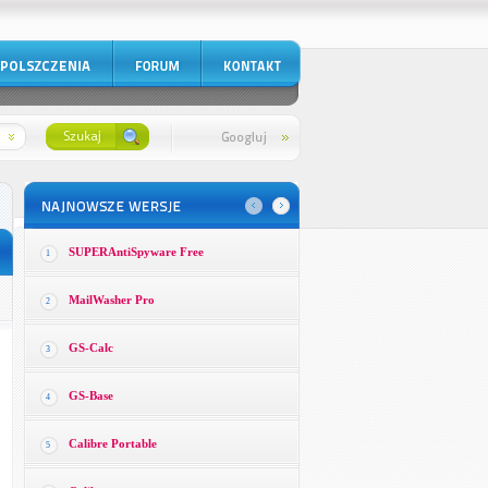
SUPERAntiSpyware Free
1
MailWasher Pro
2
GS-Calc
3
GS-Base
4
Calibre Portable
5