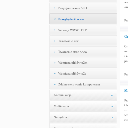
we
Ja
Pozycjonowanie SEO
Przeglądarki www
Fre
Serwery WWW i FTP
Gr
Testowanie sieci
Gr
na
Tworzenie stron www
i 
pos
Wymiana plików p2m
Wymiana plików p2p
Fre
Zdalne sterowanie komputerem
Ma
Komunikacja
Pr
Ch
Multimedia
zu
wb
Narzędzia
ek