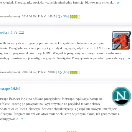
go wygląd. Przeglądarka posiada wszystkie niezbędne funkcję: blokowanie okienek,...
eware (darmowa) | 2016.06.29 | Pobrań: 18915 |
(19)
|
zilla 1.7.13
zilla to wszystkie programy potrzebne do korzystania z Internetu w jednym
stawie. Przeglądarka, klient poczty i grup dyskusyjnych, edytor stron HTML oraz
ogram do pogawędek sieciowych IRC. Wszystkie programy są zintegrowane ze sobą oraz
siadają mnóstwo opcji konfiguracyjnych. Nawigator Przeglądanie w panelach pozwala wyg...
eware (darmowa) | 2006.04.24 | Pobrań: 18004 |
(12)
|
tscape 9.0.0.6
tscape Browser Kolejna odsłona przeglądarki Netscape. Aplikacja bazuje na
refoksie i trochę go przypomina (wykorzystuje na przykład te same skróty
awiaturowe co lisek). Netscape Browser charakteryzuje się zupełnie nowym interfejsem
aficznym. Program umożliwia otwieranie wielu stron w jednym oknie, ich grupowanie i
pamiętywanie...