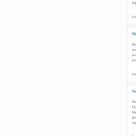
je
Fre
Mo
Mo
ze
pr
po
Fre
Ne
Ne
Fi
kl
gr
za